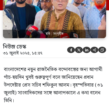
কিছু হোক না কেন নির্বাচনে দেরি হবে না। এ
বিষয়ে প্রধান উপদেষ্টা দৃঢ় অবস্থানে আছেন।
[…]
ছবি : সংগৃহীত
নিউজ ডেস্ক





৩১ জুলাই ২০২৫, ১৫:৫৭
বাংলাদেশের নতুন রাজনৈতিক বন্দোবস্তের জন্য আগামী
পাঁচ-ছয়দিন খুবই গুরুত্বপূর্ণ বলে জানিয়েছেন প্রধান
উপদেষ্টার প্রেস সচিব শফিকুল আলম। বৃহস্পতিবার (৩১
জুলাই) সাংবাদিকদের সঙ্গে আলাপকালে এ কথা বলেন
তিনি।