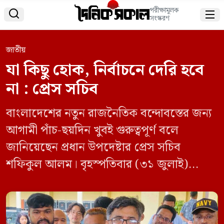
পরীক্ষামূলক


সংস্করণ
জাতীয়
যা কিছু হোক, নির্বাচনে দেরি হবে
না : প্রেস সচিব
বাংলাদেশের নতুন রাজনৈতিক বন্দোবস্তের জন্য
আগামী পাঁচ-ছয়দিন খুবই গুরুত্বপূর্ণ বলে
জানিয়েছেন প্রধান উপদেষ্টার প্রেস সচিব
শফিকুল আলম। বৃহস্পতিবার (৩১ জুলাই)
সাংবাদিকদের সঙ্গে আলাপকালে এ কথা বলেন
তিনি। প্রেস সচিব বলেন, আগামী পাঁচ- ছয়দিনে
আমরা বুঝবো, আমরা কোথায় যাচ্ছি। তবে যাই