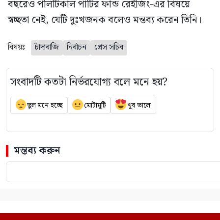
বছরেও পলিটিকাল পার্টির ফান্ড রেইজিং-এর বিষয়ে
স্বচ্ছতা নেই, যেটি দুঃখজনক বলেও মন্তব্য করেন তিনি।
বিষয়ঃ
চাঁদাবাজি
নির্বাচন
প্রেস সচিব
সংবাদটি কতটা নির্ভরযোগ্য বলে মনে হয়?
ভুল মনে হচ্ছে
মোটামুটি
খুব ভালো
মন্তব্য করুন