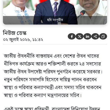
জাতীয় […]
ছবি সংগৃহীত
নিউজ ডেস্ক





০২ জুলাই ২০২৬, ১১:৪২
জাতীয় ঔষধনীতি বাস্তবায়ন এবং দেশের ঔষধ খাতের
নীতিগত কার্যক্রম আরও শক্তিশালী করতে ২৪ সদস্যের
জাতীয় ঔষধ উপদেষ্টা পরিষদ পুনর্গঠন করেছে সরকার।
নতুন পরিষদে সভাপতি হিসেবে দায়িত্ব পালন করবেন
স্বাস্থ্য ও পরিবার কল্যাণমন্ত্রী এবং সদস্য সচিব থাকবেন
স্বাস্থ্য ও পরিবার কল্যাণ মন্ত্রণালয়ের সচিব।
একই সঙ্গে স্বাস্থ্য প্রতিমন্ত্রী, বাংলাদেশ বিনিয়োগ উন্নয়ন