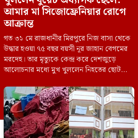
খুললেন বুয়েট অধ্যাপক ছেলে:
আমার মা সিজোফ্রেনিয়ার রোগে
আক্রান্ত
গত ৩১ মে রাজধানীর মিরপুরে নিজ বাসা থেকে
উদ্ধার হওয়া ৭৫ বছর বয়সী নূর জাহান বেগমের
মরদেহ। তার মৃত্যুকে কেন্দ্র করে দেশজুড়ে
আলোচনার মধ্যে মুখ খুললেন নিহতের ছোট
ছেলে বাংলাদেশ প্রকৌশল বিশ্ববিদ্যালয়ের
(বুয়েট) অধ্যাপক একেএম আশিকুর রহমান।
তিনি পরিবারের বিরুদ্ধে ছড়ানো বিভিন্ন তথ্যকে
মিথ্যা বলে দাবি করেছেন। বুধবার (৩ জুন)
গণমাধ্যমে দেওয়া বক্তব্যে তিনি এই […]