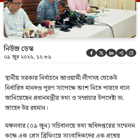
নিউজ ডেস্ক





০৯ জুন ২০২৬, ১২:৩৬
স্থানীয় সরকার নির্বাচনে আওয়ামী লীগসহ যেকেউ
নির্ধারিত মানদণ্ড পূরণ সাপেক্ষে অংশ নিতে পারবে বলে
জানিয়েছেন প্রধানমন্ত্রীর তথ্য ও সম্প্রচার উপদেষ্টা ডা.
জাহেদ উর রহমান।
মঙ্গলবার (০৯ জুন) সচিবালয়ে তথ্য অধিদপ্তরের সম্মেলন
কক্ষে এক প্রেস ব্রিফিংয়ে সাংবাদিকদের এক প্রশ্নের