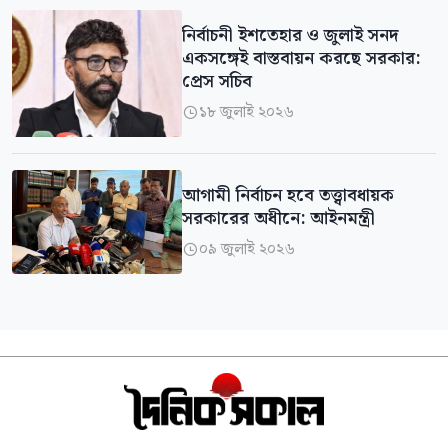
নির্বাচনী ইশতেহার ও জুলাই সনদ
একসঙ্গেই বাস্তবায়ন করছে সরকার:
প্রেস সচিব
১৮ জুলাই ২০২৬

আগামী নির্বাচন হবে তত্ত্বাবধায়ক
সরকারের অধীনে: আইনমন্ত্রী
০৯ জুলাই ২০২৬
