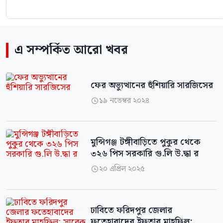
এ সম্পর্কিত আরো খবর
ফের অভ্যুত্থানের হুঁশিয়ারি সারজিসের
১৯ নভেম্বর ২০২৪

মুন্সিগঞ্জ টঙ্গীবাড়িতে পুকুর থেকে
৩২৬ পিস সরকারি গু.লি উ.দ্ধা র
২০ এপ্রিল ২০২৫

ঢাবিতে ফরিদপুর জেলার
ফতেহাবাদের ইফতার মাহফিল: