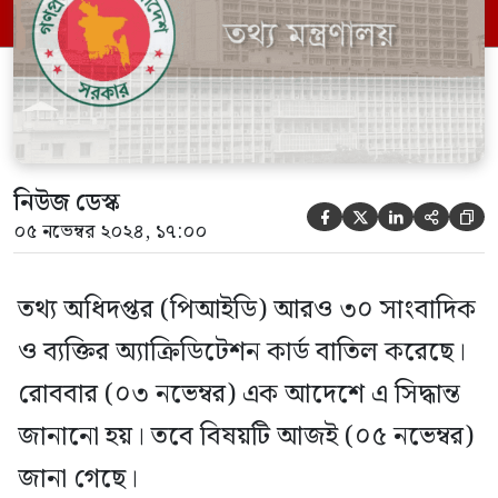
সাংবাদিকের অনুকূলে তথ্য অধিদপ্তরের দেওয়া
স্থায়ী ও অস্থায়ী প্রেস অ্যাক্রিডিটেশন কার্ড […]
নিউজ ডেস্ক





০৫ নভেম্বর ২০২৪, ১৭:০০
তথ্য অধিদপ্তর (পিআইডি) আরও ৩০ সাংবাদিক
ও ব্যক্তির অ্যাক্রিডিটেশন কার্ড বাতিল করেছে।
রোববার (০৩ নভেম্বর) এক আদেশে এ সিদ্ধান্ত
জানানো হয়। তবে বিষয়টি আজই (০৫ নভেম্বর)
জানা গেছে।