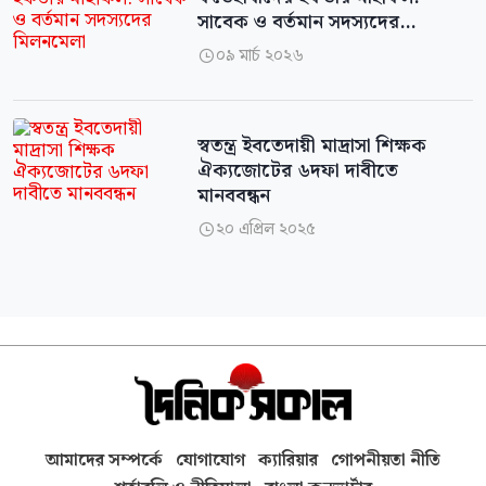
সাবেক ও বর্তমান সদস্যদের
মিলনমেলা
০৯ মার্চ ২০২৬

স্বতন্ত্র ইবতেদায়ী মাদ্রাসা শিক্ষক
ঐক্যজোটের ৬দফা দাবীতে
মানববন্ধন
২০ এপ্রিল ২০২৫

আমাদের সম্পর্কে
যোগাযোগ
ক্যারিয়ার
গোপনীয়তা নীতি