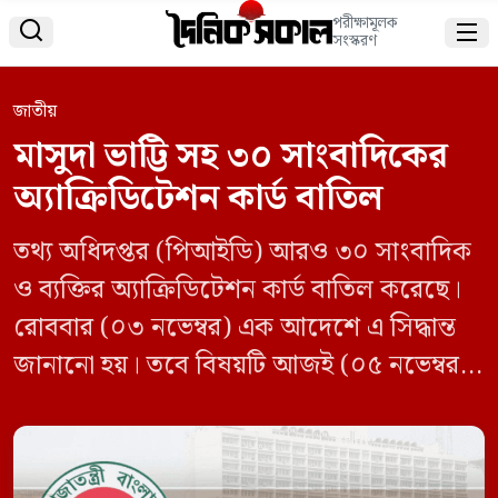
পরীক্ষামূলক


সংস্করণ
জাতীয়
মাসুদা ভাট্টি সহ ৩০ সাংবাদিকের
অ্যাক্রিডিটেশন কার্ড বাতিল
তথ্য অধিদপ্তর (পিআইডি) আরও ৩০ সাংবাদিক
ও ব্যক্তির অ্যাক্রিডিটেশন কার্ড বাতিল করেছে।
রোববার (০৩ নভেম্বর) এক আদেশে এ সিদ্ধান্ত
জানানো হয়। তবে বিষয়টি আজই (০৫ নভেম্বর)
জানা গেছে। পিআইডির প্রধান তথ্য কর্মকর্তা মো.
নিজামুল কবীর স্বাক্ষরিত আদেশে বলা হয়েছে,
প্রেস অ্যাক্রিডিটেশন নীতিমালার আলোকে এসব