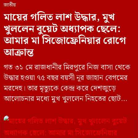
জাতীয়
মায়ের গলিত লাশ উদ্ধার, মুখ
খুললেন বুয়েট অধ্যাপক ছেলে:
আমার মা সিজোফ্রেনিয়ার রোগে
আক্রান্ত
গত ৩১ মে রাজধানীর মিরপুরে নিজ বাসা থেকে
উদ্ধার হওয়া ৭৫ বছর বয়সী নূর জাহান বেগমের
মরদেহ। তার মৃত্যুকে কেন্দ্র করে দেশজুড়ে
আলোচনার মধ্যে মুখ খুললেন নিহতের ছোট
ছেলে বাংলাদেশ প্রকৌশল বিশ্ববিদ্যালয়ের
(বুয়েট) অধ্যাপক একেএম আশিকুর রহমান।
তিনি পরিবারের বিরুদ্ধে ছড়ানো বিভিন্ন তথ্যকে