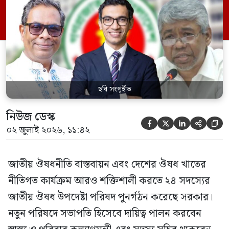
পরিবার কল্যাণ মন্ত্রণালয়ের সচিব। একই সঙ্গে
স্বাস্থ্য প্রতিমন্ত্রী, বাংলাদেশ বিনিয়োগ উন্নয়ন
কর্তৃপক্ষ (বিডা)-এর নির্বাহী চেয়ারম্যান এবং
জাতীয় […]
ছবি সংগৃহীত
নিউজ ডেস্ক





০২ জুলাই ২০২৬, ১১:৪২
জাতীয় ঔষধনীতি বাস্তবায়ন এবং দেশের ঔষধ খাতের
নীতিগত কার্যক্রম আরও শক্তিশালী করতে ২৪ সদস্যের
জাতীয় ঔষধ উপদেষ্টা পরিষদ পুনর্গঠন করেছে সরকার।
নতুন পরিষদে সভাপতি হিসেবে দায়িত্ব পালন করবেন