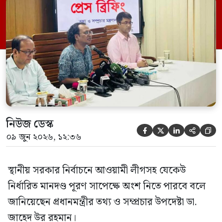
সম্মেলন কক্ষে এক প্রেস ব্রিফিংয়ে সাংবাদিকদের
এক প্রশ্নের জবাবে তিনি এ কথা বলেন।
নিউজ ডেস্ক





০৯ জুন ২০২৬, ১২:৩৬
স্থানীয় সরকার নির্বাচনে আওয়ামী লীগসহ যেকেউ
নির্ধারিত মানদণ্ড পূরণ সাপেক্ষে অংশ নিতে পারবে বলে
জানিয়েছেন প্রধানমন্ত্রীর তথ্য ও সম্প্রচার উপদেষ্টা ডা.
জাহেদ উর রহমান।