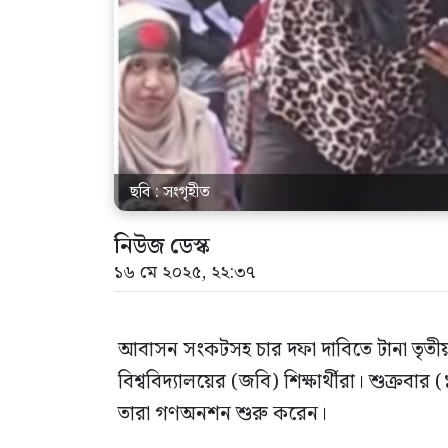
ছবি : সংগৃহীত
নিউজ ডেস্ক
১৬ মে ২০২৫, ২২:৩৭
আবাসন সংকটসহ চার দফা দাবিতে টানা তৃতী
বিশ্ববিদ্যালয়ের (জবি) শিক্ষার্থীরা। শুক্
তারা গণঅনশন শুরু করেন।