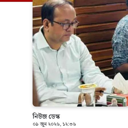
নিউজ ডেস্ক
০৯ জুন ২০২৬, ১২:৩৬