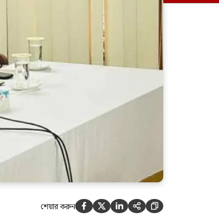
সার্বভৌমত্বের জন্য হুমকি:
ব্যারিস্টার ফুয়াদ
বিমানবন্দরে ভিআইপি-সিআইপিসহ
সবাইকে তল্লাশির নির্দেশ
শেয়ার করুন




