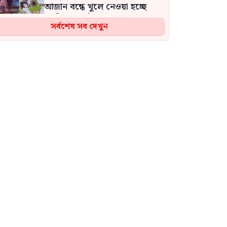
আজান বন্ধে খুলে নেওয়া হচ্ছে
মসজিদের মাইক
সর্বশেষ সব দেখুন
জিপিএস ব্যবহার ছাড়াই মার্কিন
ঘাঁটিতে নিখুঁত হামলা চালান ইরানি
পাইলটরা
রাজধানীতে ৫৭ লাখ টাকার জাল
নোটে স্বর্ণ কেনার চেষ্টা, হাতেনাতে
ধরা
২৬ জুলাইয়ের ঘটনা আপনারা
দেখেননি? পুলিশকেই আমরা
পিটিয়ে পিটিয়ে রক্তাক্ত করেছি এ
দৃশ্য কি আপনারা দেখেননি
“শেখ হাসিনার জেল হোক, ফাঁসি
হোক কোনোটিই আমি সমর্থন করি
না’: কাদের সিদ্দিকী