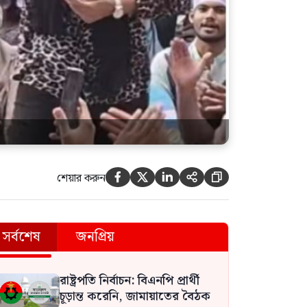
শেয়ার করুন





সর্বশেষ
জনপ্রিয়
রাষ্ট্রপতি নির্বাচন: বিএনপি প্রার্থী
চূড়ান্ত করেনি, জামায়াতের বৈঠক