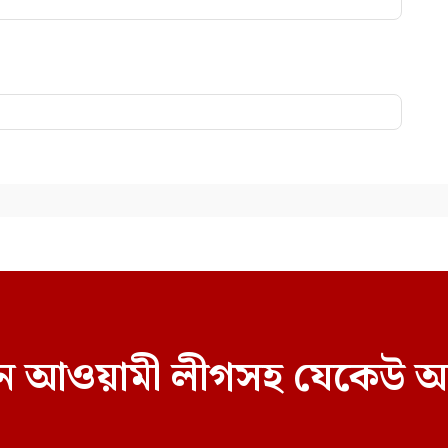
বাচনে আওয়ামী লীগসহ যেকেউ অ