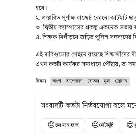
হবে।
২. প্রস্তাবিত পূর্ণাঙ্গ বাজেট কোনো কাটছাঁ
৩. দ্বিতীয় ক্যাম্পাসের প্রকল্প একনেক সভায়
৪. শিক্ষক নিপীড়নে জড়িত পুলিশ সদস্যদের ব
এই দাবিগুলোর পেছনে রয়েছে শিক্ষার্থীদের দীর্
এখন কতটা কার্যকর সমাধানে পৌঁছায়, তা স
বিষয়ঃ
অংশ
আন্দোলন
বোতল
মুলা
স্লোগান
সংবাদটি কতটা নির্ভরযোগ্য বলে মন
😞
😐
😍
ভুল মনে হচ্ছে
মোটামুটি
খ