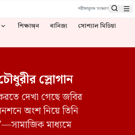


পরীক্ষামূলক সংস্করণ
শিক্ষাঙ্গন
বানিজ্য
সোশ্যাল মিডিয়া
চৌধুরীর স্লোগান
াশ করতে দেখা গেছে জবির
ে। অনশনে অংশ নিয়ে তিনি
তল”—সামাজিক মাধ্যমে