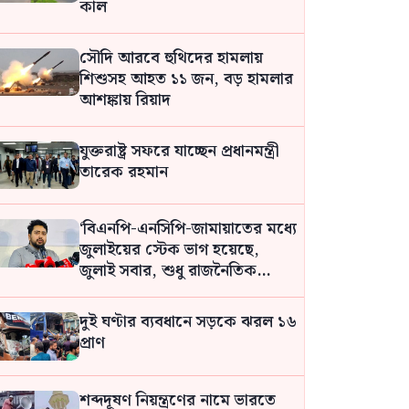
কাল
সৌদি আরবে হুথিদের হামলায়
শিশুসহ আহত ১১ জন, বড় হামলার
আশঙ্কায় রিয়াদ
যুক্তরাষ্ট্র সফরে যাচ্ছেন প্রধানমন্ত্রী
তারেক রহমান
‘বিএনপি-এনসিপি-জামায়াতের মধ্যে
জুলাইয়ের স্টেক ভাগ হয়েছে,
জুলাই সবার, শুধু রাজনৈতিক
দলের নয়’: নাহিদ
দুই ঘণ্টার ব্যবধানে সড়কে ঝরল ১৬
প্রাণ
শব্দদূষণ নিয়ন্ত্রণের নামে ভারতে