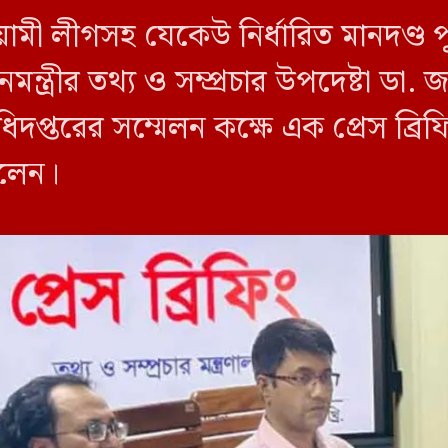
য়ামী লীগসহ যেকেউ নির্ধারিত মানদণ্ড 
ন্ত্রীর তথ্য ও সম্প্রচার উপদেষ্টা ডা
িদপ্তরের সম্মেলন কক্ষে এক প্রেস ব্র
বলেন।