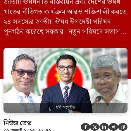
জাতীয় ঔষধনীতি বাস্তবায়ন এবং দেশের ঔষধ
খাতের নীতিগত কার্যক্রম আরও শক্তিশালী করতে
২৪ সদস্যের জাতীয় ঔষধ উপদেষ্টা পরিষদ
পুনর্গঠন করেছে সরকার। নতুন পরিষদে সভাপতি
হিসেবে দায়িত্ব পালন করবেন স্বাস্থ্য ও পরিবার
কল্যাণমন্ত্রী এবং সদস্য সচিব থাকবেন স্বাস্থ্য ও
পরিবার কল্যাণ মন্ত্রণালয়ের সচিব। একই সঙ্গে
স্বাস্থ্য প্রতিমন্ত্রী, বাংলাদেশ বিনিয়োগ উন্নয়ন
কর্তৃপক্ষ (বিডা)-এর নির্বাহী চেয়ারম্যান এবং
জাতীয় […]
ছবি সংগৃহীত
নিউজ ডেস্ক





০২ জুলাই ২০২৬, ১১:৪২