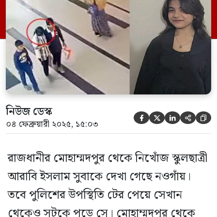
এসব তথ্য জানিয়েছেন মোহাম্মদপুর থানার
এডিসি জুয়েল রানা। তিনি বলেন, সুবার বাবা
ইমরান রাজীবের সাধারণ ডায়েরি করার […]
নিউজ ডেস্ক





০৪ ফেব্রুয়ারী ২০২৫, ১৫:০৩
রাজধানীর মোহাম্মদপুর থেকে নিখোঁজ স্কুলছাত্রী
আরাবি ইসলাম সুবাকে দেখা গেছে নওগাঁয়।
তবে পুলিশের উপস্থিতি টের পেয়ে সেখান
থেকেও সটকে পড়ে সে। মোহাম্মদপুর থেকে