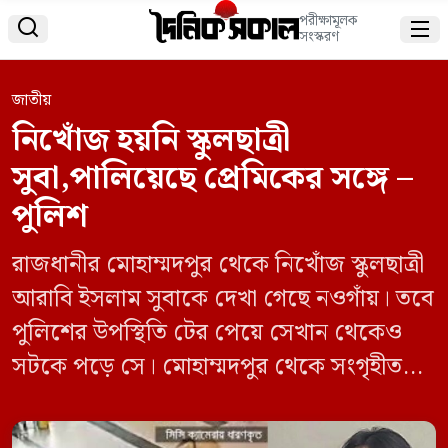
পরীক্ষামূলক


সংস্করণ
জাতীয়
নিখোঁজ হয়নি স্কুলছাত্রী
সুবা,পালিয়েছে প্রেমিকের সঙ্গে –
পুলিশ
রাজধানীর মোহাম্মদপুর থেকে নিখোঁজ স্কুলছাত্রী
আরাবি ইসলাম সুবাকে দেখা গেছে নওগাঁয়। তবে
পুলিশের উপস্থিতি টের পেয়ে সেখান থেকেও
সটকে পড়ে সে। মোহাম্মদপুর থেকে সংগৃহীত
বিভিন্ন সিসি ক্যামেরার ছবিতে দেখা যায়
একছেলের হাত ধরে ঘুরছে ৬ষ্ঠ শ্রেণির ওই ছাত্রী।