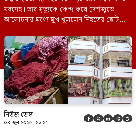
মরদেহ। তার মৃত্যুকে কেন্দ্র করে দেশজুড়ে
আলোচনার মধ্যে মুখ খুললেন নিহতের ছোট
ছেলে বাংলাদেশ প্রকৌশল বিশ্ববিদ্যালয়ের
(বুয়েট) অধ্যাপক একেএম আশিকুর রহমান।
তিনি পরিবারের বিরুদ্ধে ছড়ানো বিভিন্ন তথ্যকে
মিথ্যা বলে দাবি করেছেন। বুধবার (৩ জুন)
গণমাধ্যমে দেওয়া বক্তব্যে তিনি এই […]
নিউজ ডেস্ক





০৪ জুন ২০২৬, ১১:১৯