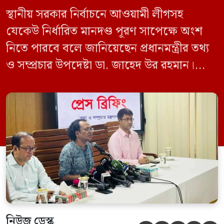
স্থানীয় সরকার নির্বাচনে আওয়ামী লীগসহ
যেকেউ নির্ধারিত মানদণ্ড পূরণ সাপেক্ষে অংশ
নিতে পারবে বলে জানিয়েছেন প্রধানমন্ত্রীর তথ্য
ও সম্প্রচার উপদেষ্টা ডা. জাহেদ উর রহমান।
মঙ্গলবার (০৯ জুন) সচিবালয়ে তথ্য অধিদপ্তরের
সম্মেলন কক্ষে এক প্রেস ব্রিফিংয়ে সাংবাদিকদের
এক প্রশ্নের জবাবে তিনি এ কথা বলেন।
নিউজ ডেস্ক