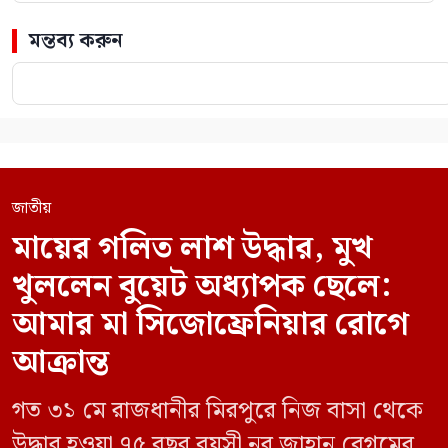
মন্তব্য করুন
জাতীয়
মায়ের গলিত লাশ উদ্ধার, মুখ
খুললেন বুয়েট অধ্যাপক ছেলে:
আমার মা সিজোফ্রেনিয়ার রোগে
আক্রান্ত
গত ৩১ মে রাজধানীর মিরপুরে নিজ বাসা থেকে
উদ্ধার হওয়া ৭৫ বছর বয়সী নূর জাহান বেগমের