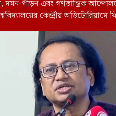
াম, দমন-পীড়ন এবং গণতান্ত্রিক আন্দো
্ববিদ্যালয়ের কেন্দ্রীয় অডিটোরিয়ামে 
ক অনুষ্ঠানে প্রধান অতিথির বক্তব্যে ত