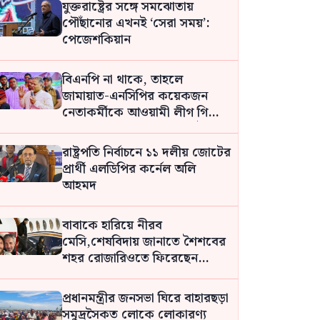
যুক্তরাষ্ট্রের সঙ্গে সমঝোতায়
পৌঁছানোর এখনই ‘সেরা সময়’:
পেজেশকিয়ান
বিএনপি না থাকে, তাহলে
জামায়াত-এনসিপির কয়েকজন
নেতাকর্মীকে আওয়ামী লীগ গিলে
খেয়ে ফেলবে: মো. শহিদুল ইসলাম
রাষ্ট্রপতি নির্বাচনে ১১ দলীয় জোটের
প্রার্থী এলডিপির কর্নেল অলি
আহমদ
বাবাকে হারিয়ে নীরব
মেসি,শেষবিদায় জানাতে শৈশবের
শহর রোজারিওতে ফিরেছেন
লিওনেল মেসি
প্রধানমন্ত্রীর জনসভা ঘিরে বাহারছড়া
সমুদ্রসৈকত লোকে লোকারণ্য