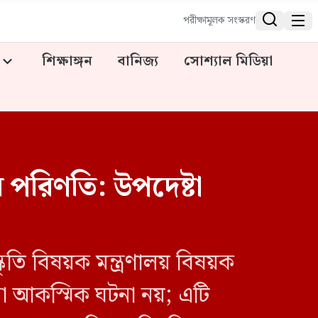


পরীক্ষামূলক সংস্করণ
শিক্ষাঙ্গন
বানিজ্য
সোশ্যাল মিডিয়া
র পরিণতি: উপদেষ্টা
্কৃতি বিষয়ক মন্ত্রণালয় বিষয়ক
ো আকস্মিক ঘটনা নয়; এটি