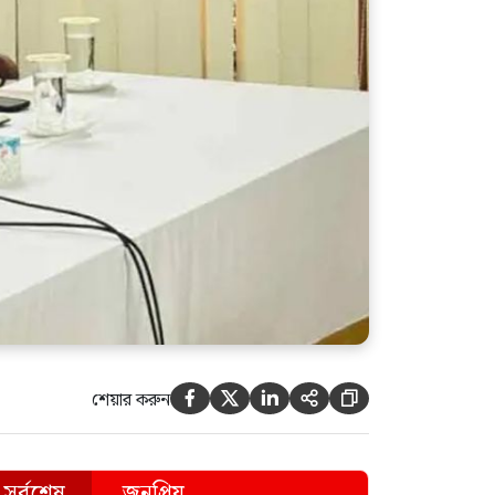
আজ চট্টগ্রাম ও কক্সবাজারে যাচ্ছেন
প্রধানমন্ত্রী
রাষ্ট্রপতি নির্বাচনে অংশ নেবে
জামায়াত, রোববার চূড়ান্ত হবে প্রার্থী
শেয়ার করুন





সর্বশেষ
জনপ্রিয়