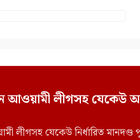
বাচনে আওয়ামী লীগসহ যেকেউ অ
য়ামী লীগসহ যেকেউ নির্ধারিত মানদণ্ড 