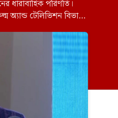
লনের ধারাবাহিক পরিণতি।
ফিল্ম অ্যান্ড টেলিভিশন বিভাগ
িনি […]