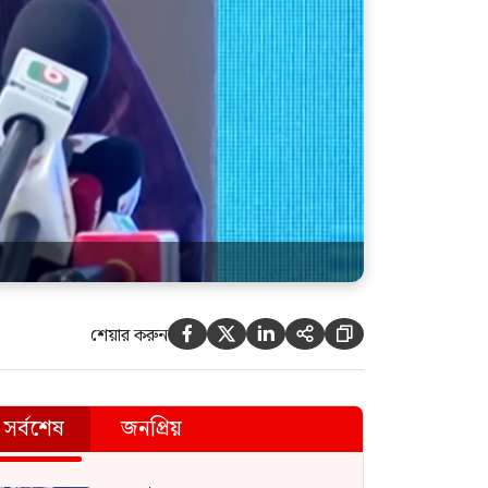
শেয়ার করুন





সর্বশেষ
জনপ্রিয়