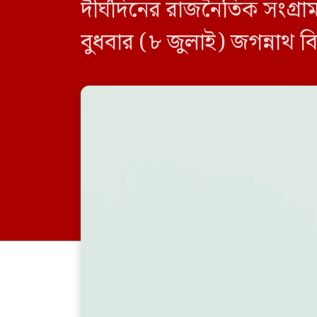
দীর্ঘদিনের রাজনৈতিক সংগ্র
বুধবার (৮ জুলাই) জগন্নাথ বিশ
আয়োজিত ‘মননে জুলাই’ শীর্ষ