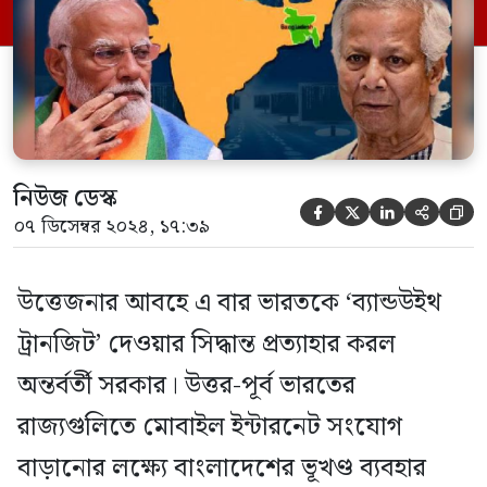
‘বাংলাদেশ টেলিকমিউনিকেশন রেগুলেটরি
কমিশন’ (বিটিআরসি)। প্রসঙ্গত, প্রতি সেকেন্ডে
যে পরিমাণ তথ্য পাঠানো যায় তাকে ব্যান্ডউইথ বা
ডেটা […]
নিউজ ডেস্ক





০৭ ডিসেম্বর ২০২৪, ১৭:৩৯
উত্তেজনার আবহে এ বার ভারতকে ‘ব্যান্ডউইথ
ট্রানজিট’ দেওয়ার সিদ্ধান্ত প্রত্যাহার করল
অন্তর্বর্তী সরকার। উত্তর-পূর্ব ভারতের
রাজ্যগুলিতে মোবাইল ইন্টারনেট সংযোগ
বাড়ানোর লক্ষ্যে বাংলাদেশের ভূখণ্ড ব্যবহার