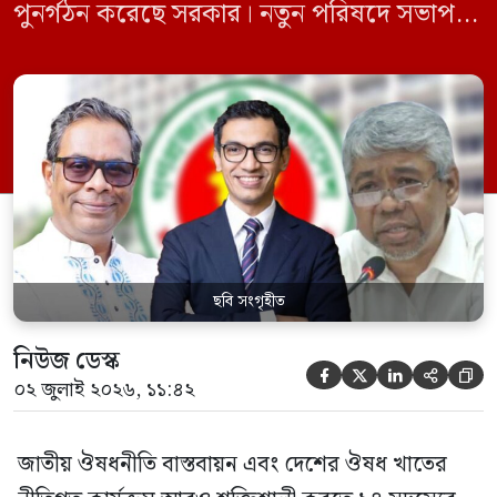
পুনর্গঠন করেছে সরকার। নতুন পরিষদে সভাপতি
হিসেবে দায়িত্ব পালন করবেন স্বাস্থ্য ও পরিবার
কল্যাণমন্ত্রী এবং সদস্য সচিব থাকবেন স্বাস্থ্য ও
পরিবার কল্যাণ মন্ত্রণালয়ের সচিব। একই সঙ্গে
স্বাস্থ্য প্রতিমন্ত্রী, বাংলাদেশ বিনিয়োগ উন্নয়ন
কর্তৃপক্ষ (বিডা)-এর নির্বাহী চেয়ারম্যান এবং
জাতীয় […]
ছবি সংগৃহীত
নিউজ ডেস্ক





০২ জুলাই ২০২৬, ১১:৪২
জাতীয় ঔষধনীতি বাস্তবায়ন এবং দেশের ঔষধ খাতের