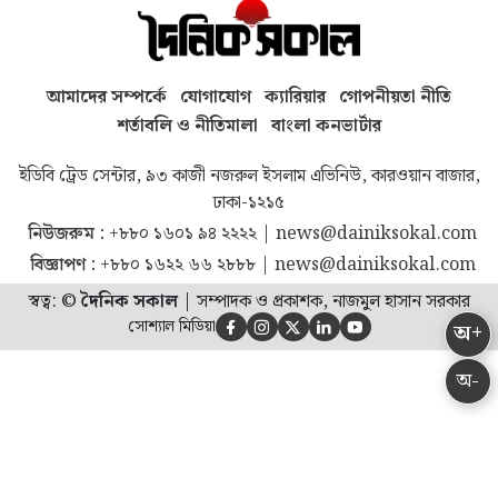
আমাদের সম্পর্কে
যোগাযোগ
ক্যারিয়ার
গোপনীয়তা নীতি
শর্তাবলি ও নীতিমালা
বাংলা কনভার্টার
ইডিবি ট্রেড সেন্টার, ৯৩ কাজী নজরুল ইসলাম এভিনিউ, কারওয়ান বাজার,
ঢাকা-১২১৫
নিউজরুম :
+৮৮০ ১৬০১ ৯৪ ২২২২
|
news@dainiksokal.com
বিজ্ঞাপণ :
+৮৮০ ১৬২২ ৬৬ ২৮৮৮
|
news@dainiksokal.com
স্বত্ব: ©
দৈনিক সকাল
|
সম্পাদক ও প্রকাশক, নাজমুল হাসান সরকার
সোশ্যাল মিডিয়া
অ+





অ-