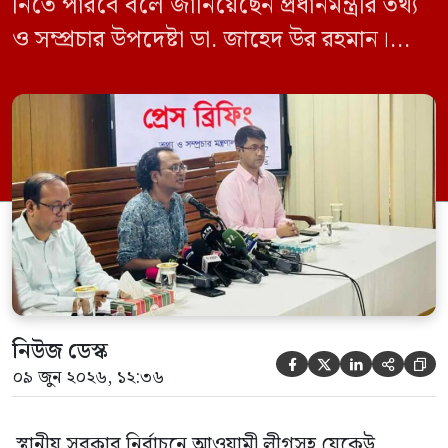
নিতে পারবে বলে জানিয়েছেন প্রধানমন্ত্রীর তথ্য
ও সম্প্রচার উপদেষ্টা ডা. জাহেদ উর রহমান।
মঙ্গলবার (০৯ জুন) সচিবালয়ে তথ্য অধিদপ্তরের
সম্মেলন কক্ষে এক প্রেস ব্রিফিংয়ে সাংবাদিকদের
এক প্রশ্নের জবাবে তিনি এ কথা বলেন।
নিউজ ডেস্ক





০৯ জুন ২০২৬, ১২:৩৬
স্থানীয় সরকার নির্বাচনে আওয়ামী লীগসহ যেকেউ