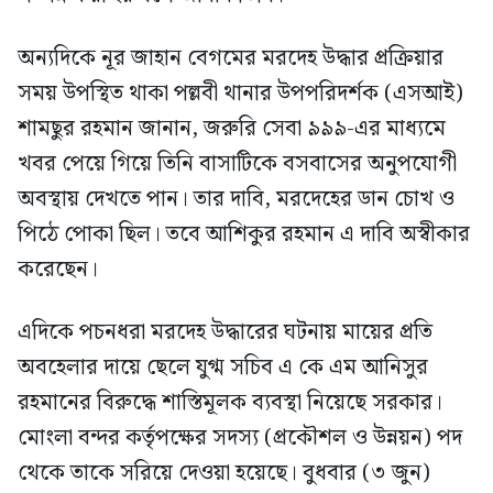
অন্যদিকে নূর জাহান বেগমের মরদেহ উদ্ধার প্রক্রিয়ার
সময় উপস্থিত থাকা পল্লবী থানার উপপরিদর্শক (এসআই)
শামছুর রহমান জানান, জরুরি সেবা ৯৯৯-এর মাধ্যমে
খবর পেয়ে গিয়ে তিনি বাসাটিকে বসবাসের অনুপযোগী
অবস্থায় দেখতে পান। তার দাবি, মরদেহের ডান চোখ ও
পিঠে পোকা ছিল। তবে আশিকুর রহমান এ দাবি অস্বীকার
করেছেন।
এদিকে পচনধরা মরদেহ উদ্ধারের ঘটনায় মায়ের প্রতি
অবহেলার দায়ে ছেলে যুগ্ম সচিব এ কে এম আনিসুর
রহমানের বিরুদ্ধে শাস্তিমূলক ব্যবস্থা নিয়েছে সরকার।
মোংলা বন্দর কর্তৃপক্ষের সদস্য (প্রকৌশল ও উন্নয়ন) পদ
থেকে তাকে সরিয়ে দেওয়া হয়েছে। বুধবার (৩ জুন)