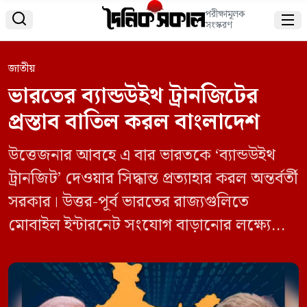
পরীক্ষামূলক


সংস্করণ
জাতীয়
ভারতের ব্যান্ডউইথ ট্রানজিটের
প্রস্তাব বাতিল করল বাংলাদেশ
উত্তেজনার আবহে এ বার ভারতকে ‘ব্যান্ডউইথ
ট্রানজিট’ দেওয়ার সিদ্ধান্ত প্রত্যাহার করল অন্তর্বর্তী
সরকার। উত্তর-পূর্ব ভারতের রাজ্যগুলিতে
মোবাইল ইন্টারনেট সংযোগ বাড়ানোর লক্ষ্যে
বাংলাদেশের ভূখণ্ড ব্যবহার করে ‘ব্যান্ডউইথ
ট্রানজিট’ সুবিধার জন্য আবেদন জানিয়েছিল
নয়াদিল্লি। কিন্তু সেই প্রস্তাব নাকচ করে দিয়েছে