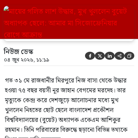
(বুয়েট) অধ্যাপক একেএম আশিকুর রহমান।
তিনি পরিবারের বিরুদ্ধে ছড়ানো বিভিন্ন তথ্যকে
মিথ্যা বলে দাবি করেছেন। বুধবার (৩ জুন)
গণমাধ্যমে দেওয়া বক্তব্যে তিনি এই […]
নিউজ ডেস্ক





০৪ জুন ২০২৬, ১১:১৯
গত ৩১ মে রাজধানীর মিরপুরে নিজ বাসা থেকে উদ্ধার
হওয়া ৭৫ বছর বয়সী নূর জাহান বেগমের মরদেহ। তার
মৃত্যুকে কেন্দ্র করে দেশজুড়ে আলোচনার মধ্যে মুখ
খুললেন নিহতের ছোট ছেলে বাংলাদেশ প্রকৌশল
বিশ্ববিদ্যালয়ের (বুয়েট) অধ্যাপক একেএম আশিকুর
রহমান। তিনি পরিবারের বিরুদ্ধে ছড়ানো বিভিন্ন তথ্যকে