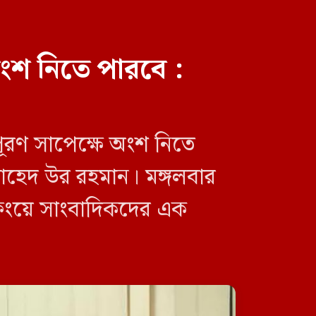
ংশ নিতে পারবে :
জুলাই স্মৃতি জাদুঘরকে কোনো
পূরণ সাপেক্ষে অংশ নিতে
দলের ইতিহাস নয়, জাতীয় ইতিহাস
থাকতে হবে: নাহিদ ইসলাম
. জাহেদ উর রহমান। মঙ্গলবার
িফিংয়ে সাংবাদিকদের এক