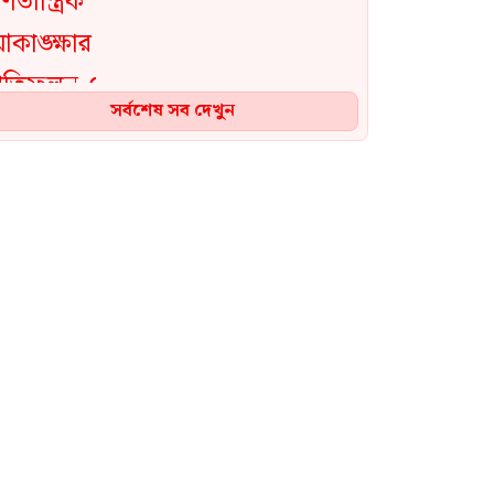
সর্বশেষ সব দেখুন
ভারতকে ভয় পেয়েই জুলাই জাদুঘর
থেকে ফেলানী ও মোদিবিরোধী
আন্দোলনের ছবি সরানো হয়েছে:
নাহিদ