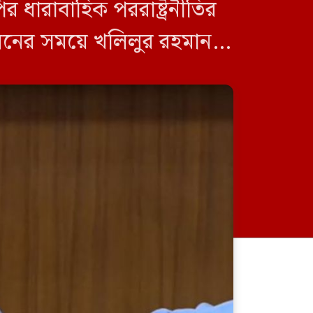
ধারাবাহিক পররাষ্ট্রনীতির
লনের সময়ে খলিলুর রহমান
রী শামা ওবায়েদ […]