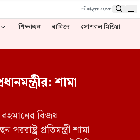


পরীক্ষামূলক সংস্করণ
শিক্ষাঙ্গন
বানিজ্য
সোশ্যাল মিডিয়া
রধানমন্ত্রীর: শামা
ুর রহমানের বিজয়
রাষ্ট্র প্রতিমন্ত্রী শামা