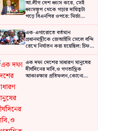
আ.লীগ দেশ ধ্বংস করে, সেই
ধ্বংসস্তূপ থেকে গড়ার দায়িত্বটা
পড়ে বিএনপির ওপরে: মির্জা
ফখরুল
এক-এগারোতে বর্তমান
প্রধানমন্ত্রীকে জেআইসি সেলে বন্দি
রেখে নির্যাতন করা হয়েছিল: চিফ
প্রসিকিউটর
এক দফা দেশের সাধারণ মানুষের
দীর্ঘদিনের দাবি,ও গণতান্ত্রিক
আকাঙ্ক্ষার প্রতিফলন,কোনো
ব্যক্তির দেওয়া নয়: নুর