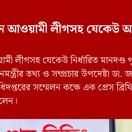
বাচনে আওয়ামী লীগসহ যেকেউ অ
য়ামী লীগসহ যেকেউ নির্ধারিত মানদণ্ড 
ন্ত্রীর তথ্য ও সম্প্রচার উপদেষ্টা ডা
িদপ্তরের সম্মেলন কক্ষে এক প্রেস ব্র
বলেন।