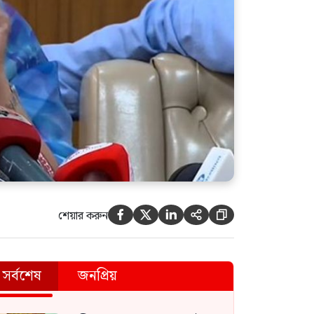
শেয়ার করুন





সর্বশেষ
জনপ্রিয়