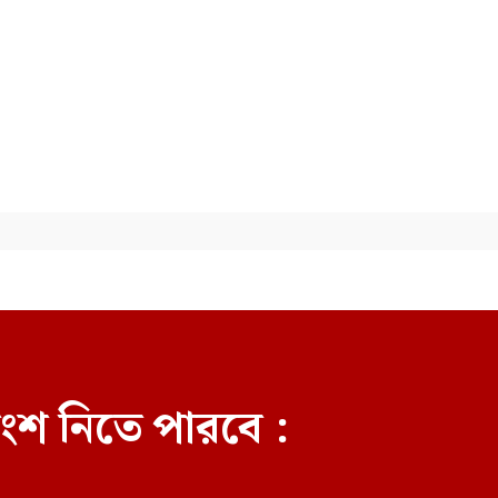
নাগরিক আহত
শিশুকে যৌন নিপীড়নের
অভিযোগে জামায়াত কর্মীকে ৫০টি
বেত্রাঘাত
ংশ নিতে পারবে :