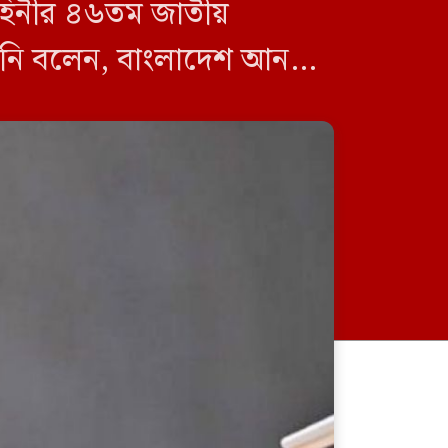
 বাহিনীর ৪৬তম জাতীয়
িনি বলেন, বাংলাদেশ আনসার