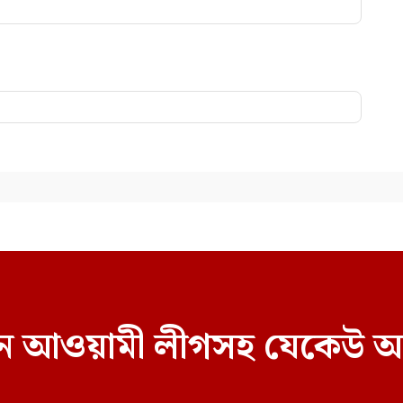
বাচনে আওয়ামী লীগসহ যেকেউ অ