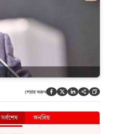
শেয়ার করুন





সর্বশেষ
জনপ্রিয়