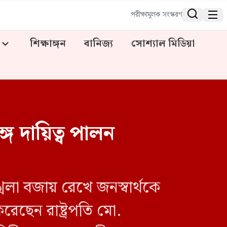


পরীক্ষামূলক সংস্করণ
শিক্ষাঙ্গন
বানিজ্য
সোশ্যাল মিডিয়া
ে দায়িত্ব পালন
ৃঙ্খলা বজায় রেখে জনস্বার্থকে
রেছেন রাষ্ট্রপতি মো.