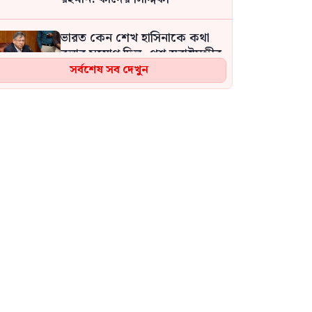
ভারত কেন শেখ হাসিনাকে কথা
বলার সুযোগ দিল, প্রশ্ন স্বরাষ্ট্রমন্ত্রীর
সর্বশেষ সব দেখুন
অন্তর্বর্তী সরকারের উদ্যোগের
বাইরে আপনি এবং আপনার
মন্ত্রণালয় জুলাই শহীদ পরিবারের
জন্য কি কি করেছেন? সারজিস
বিমানবন্দরে ভিআইপি-সিআইপিসহ
সবাইকে তল্লাশির নির্দেশ:
আফরোজা খানম
শেখ হাসিনার দেশে ফেরার গুঞ্জনে
ক্ষতিগ্রস্ত হচ্ছেন নিরীহ নেতাকর্মীরা:
কাদের সিদ্দিকী
আওয়ামী লীগ আমাদের শত্রু নয়,