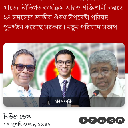
খাতের নীতিগত কার্যক্রম আরও শক্তিশালী করতে
২৪ সদস্যের জাতীয় ঔষধ উপদেষ্টা পরিষদ
পুনর্গঠন করেছে সরকার। নতুন পরিষদে সভাপতি
হিসেবে দায়িত্ব পালন করবেন স্বাস্থ্য ও পরিবার
কল্যাণমন্ত্রী এবং সদস্য সচিব থাকবেন স্বাস্থ্য ও
পরিবার কল্যাণ মন্ত্রণালয়ের সচিব। একই সঙ্গে
স্বাস্থ্য প্রতিমন্ত্রী, বাংলাদেশ বিনিয়োগ উন্নয়ন
কর্তৃপক্ষ (বিডা)-এর নির্বাহী চেয়ারম্যান এবং
জাতীয় […]
ছবি সংগৃহীত
নিউজ ডেস্ক





০২ জুলাই ২০২৬, ১১:৪২