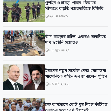
পুশইন ও চামড়া পাচার ঠেকাতে
সীমান্তে বাড়তি নজরদারিতে বিজিবি
২৯ মে ২০২৬

কাঁচা চামড়ার চাহিদা এবারও তলানিতে,
দাম ওঠেনি হাজারও
০৮ জুন ২০২৫

ইরানের নতুন সর্বোচ্চ নেতা মোজতবা
খামেনিকে অভিনন্দন জানালেন পুতিন
০৯ মার্চ ২০২৬

হজ কার্যক্রমে কেউ ঘুষ নিলে ফাঁসিতে
ঝুলানো হবে : ধর্ম উপদেষ্টা