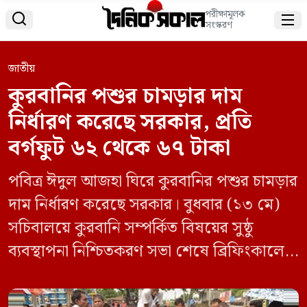
পরীক্ষামূলক


সংস্করণ
জাতীয়
কুরবানির পশুর চামড়ার দাম
নির্ধারণ করেছে সরকার, প্রতি
বর্গফুট ৬২ থেকে ৬৭ টাকা
পবিত্র ঈদুল আজহা ঘিরে কুরবানির পশুর চামড়ার
দাম নির্ধারণ করেছে সরকার। বুধবার (১৩ মে)
সচিবালয়ে কুরবানি সম্পর্কিত বিষয়ের সুষ্ঠু
ব্যবস্থাপনা নিশ্চিতকরণ সভা শেষে ব্রিফিংকালে এ
বিষয়ে জানিয়েছেন বাণিজ্যমন্ত্রী খন্দকার আব্দুল
মুক্তাদির। বাণিজ্যমন্ত্রী জানান, এ বছর গরুর কাঁচা