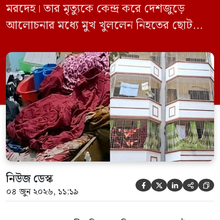
মরদেহ। তার মৃত্যুকে কেন্দ্র করে দেশজুড়ে
আলোচনার মধ্যে মুখ খুললেন নিহতের ছোট
ছেলে বাংলাদেশ প্রকৌশল বিশ্ববিদ্যালয়ের
(বুয়েট) অধ্যাপক একেএম আশিকুর রহমান।
তিনি পরিবারের বিরুদ্ধে ছড়ানো বিভিন্ন তথ্যকে
মিথ্যা বলে দাবি করেছেন। বুধবার (৩ জুন)
গণমাধ্যমে দেওয়া বক্তব্যে তিনি এই […]
নিউজ ডেস্ক





০৪ জুন ২০২৬, ১১:১৯