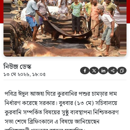
চামড়ার দর রাজধানী ঢাকার ভেতরে প্রতি বর্গফুট
৬২ থেকে ৬৭ টাকা নির্ধারণ করা হয়েছে।
পাশাপাশি ঢাকার বাইরে গরুর […]
নিউজ ডেস্ক





১৩ মে ২০২৬, ১৮:০৫
পবিত্র ঈদুল আজহা ঘিরে কুরবানির পশুর চামড়ার দাম
নির্ধারণ করেছে সরকার। বুধবার (১৩ মে) সচিবালয়ে
কুরবানি সম্পর্কিত বিষয়ের সুষ্ঠু ব্যবস্থাপনা নিশ্চিতকরণ
সভা শেষে ব্রিফিংকালে এ বিষয়ে জানিয়েছেন