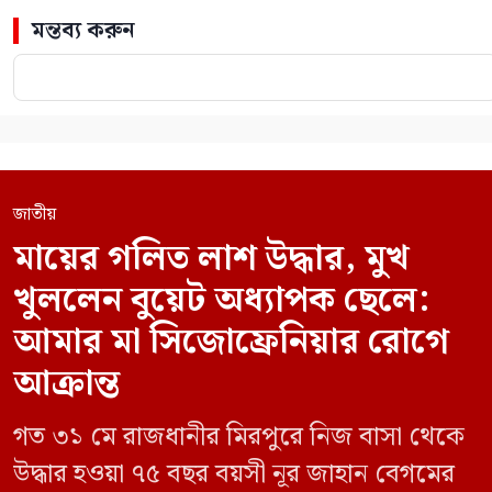
মন্তব্য করুন
জাতীয়
মায়ের গলিত লাশ উদ্ধার, মুখ
খুললেন বুয়েট অধ্যাপক ছেলে:
আমার মা সিজোফ্রেনিয়ার রোগে
আক্রান্ত
গত ৩১ মে রাজধানীর মিরপুরে নিজ বাসা থেকে
উদ্ধার হওয়া ৭৫ বছর বয়সী নূর জাহান বেগমের