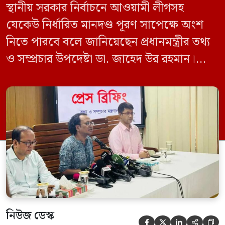
স্থানীয় সরকার নির্বাচনে আওয়ামী লীগসহ
যেকেউ নির্ধারিত মানদণ্ড পূরণ সাপেক্ষে অংশ
নিতে পারবে বলে জানিয়েছেন প্রধানমন্ত্রীর তথ্য
ও সম্প্রচার উপদেষ্টা ডা. জাহেদ উর রহমান।
মঙ্গলবার (০৯ জুন) সচিবালয়ে তথ্য অধিদপ্তরের
সম্মেলন কক্ষে এক প্রেস ব্রিফিংয়ে সাংবাদিকদের
এক প্রশ্নের জবাবে তিনি এ কথা বলেন।
নিউজ ডেস্ক




