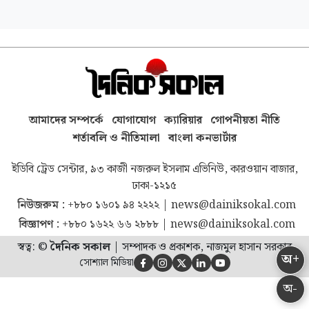
আমাদের সম্পর্কে
যোগাযোগ
ক্যারিয়ার
গোপনীয়তা নীতি
শর্তাবলি ও নীতিমালা
বাংলা কনভার্টার
ইডিবি ট্রেড সেন্টার, ৯৩ কাজী নজরুল ইসলাম এভিনিউ, কারওয়ান বাজার,
ঢাকা-১২১৫
নিউজরুম :
+৮৮০ ১৬০১ ৯৪ ২২২২
|
news@dainiksokal.com
বিজ্ঞাপণ :
+৮৮০ ১৬২২ ৬৬ ২৮৮৮
|
news@dainiksokal.com
স্বত্ব: ©
দৈনিক সকাল
|
সম্পাদক ও প্রকাশক, নাজমুল হাসান সরকার
অ+
সোশ্যাল মিডিয়া





অ-