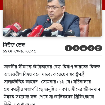
পশ্চিমবঙ্গের নতুন মুখ্যমন্ত্রী শুভেন্দু অধিকারী
ঘোষণা দেন যে, বাংলাদেশের সীমান্তে
কাঁটাতারের বেড়া নির্মাণে বিএসএফকে আগামী
৪৫ দিনের মধ্যে জমি […]
নিউজ ডেস্ক





১১ মে ২০২৬, ২২:৩৫
ভারতীয় সীমান্তে কাঁটাতারের বেড়া নির্মাণ ভারতের নিজস্ব
অভ্যন্তরীণ বিষয় বলে মন্তব্য করেছেন স্বরাষ্ট্রমন্ত্রী
সালাহউদ্দিন আহমদ। সোমবার (১১ মে) সচিবালয়ে
প্রধানমন্ত্রীর সভাপতিত্বে অনুষ্ঠিত লবণ চাষীদের জীবনমান
উন্নয়ন সংক্রান্ত সভা শেষে সাংবাদিকদের ব্রিফিংকালে
তিনি এ কথা বলেন।