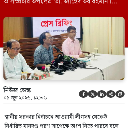
ও সম্প্রচার উপদেষ্টা ডা. জাহেদ উর রহমান।
মঙ্গলবার (০৯ জুন) সচিবালয়ে তথ্য অধিদপ্তরের
সম্মেলন কক্ষে এক প্রেস ব্রিফিংয়ে সাংবাদিকদের
এক প্রশ্নের জবাবে তিনি এ কথা বলেন।
নিউজ ডেস্ক





০৯ জুন ২০২৬, ১২:৩৬
স্থানীয় সরকার নির্বাচনে আওয়ামী লীগসহ যেকেউ
নির্ধারিত মানদণ্ড পূরণ সাপেক্ষে অংশ নিতে পারবে বলে