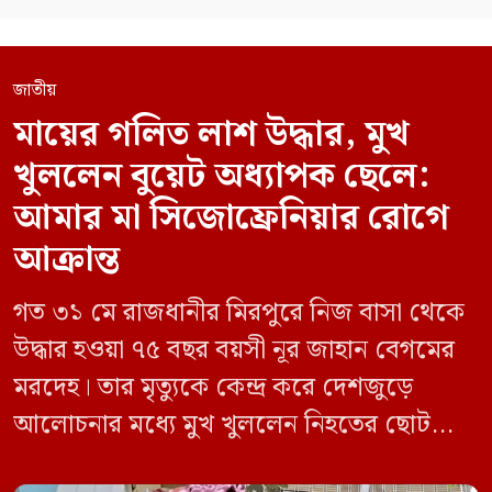
জাতীয়
মায়ের গলিত লাশ উদ্ধার, মুখ
খুললেন বুয়েট অধ্যাপক ছেলে:
আমার মা সিজোফ্রেনিয়ার রোগে
আক্রান্ত
গত ৩১ মে রাজধানীর মিরপুরে নিজ বাসা থেকে
উদ্ধার হওয়া ৭৫ বছর বয়সী নূর জাহান বেগমের
মরদেহ। তার মৃত্যুকে কেন্দ্র করে দেশজুড়ে
আলোচনার মধ্যে মুখ খুললেন নিহতের ছোট
ছেলে বাংলাদেশ প্রকৌশল বিশ্ববিদ্যালয়ের