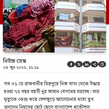
(বুয়েট) অধ্যাপক একেএম আশিকুর রহমান।
তিনি পরিবারের বিরুদ্ধে ছড়ানো বিভিন্ন তথ্যকে
মিথ্যা বলে দাবি করেছেন। বুধবার (৩ জুন)
গণমাধ্যমে দেওয়া বক্তব্যে তিনি এই […]
নিউজ ডেস্ক





০৪ জুন ২০২৬, ১১:১৯
গত ৩১ মে রাজধানীর মিরপুরে নিজ বাসা থেকে উদ্ধার
হওয়া ৭৫ বছর বয়সী নূর জাহান বেগমের মরদেহ। তার
মৃত্যুকে কেন্দ্র করে দেশজুড়ে আলোচনার মধ্যে মুখ
খুললেন নিহতের ছোট ছেলে বাংলাদেশ প্রকৌশল