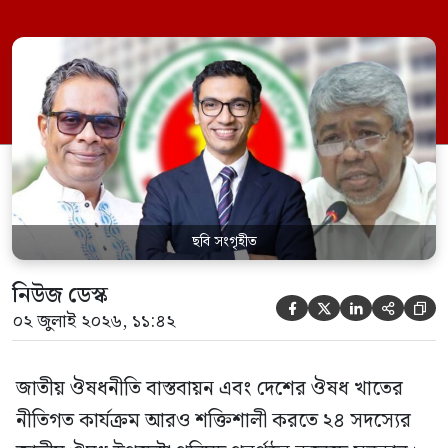
হিসেবে দায়িত্ব পালন করবেন স্বাস্থ্য ও পরিবার
কল্যাণমন্ত্রী এবং সদস্য সচিব থাকবেন স্বাস্থ্য ও
পরিবার কল্যাণ মন্ত্রণালয়ের সচিব। একই সঙ্গে
স্বাস্থ্য প্রতিমন্ত্রী, বাংলাদেশ বিনিয়োগ উন্নয়ন
কর্তৃপক্ষ (বিডা)-এর নির্বাহী চেয়ারম্যান এবং
জাতীয় […]
ছবি সংগৃহীত
নিউজ ডেস্ক





০২ জুলাই ২০২৬, ১১:৪২
জাতীয় ঔষধনীতি বাস্তবায়ন এবং দেশের ঔষধ খাতের
নীতিগত কার্যক্রম আরও শক্তিশালী করতে ২৪ সদস্যের