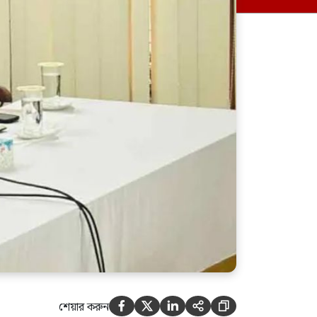
এবার ধেয়ে আসছে টাইফুন
‘ডলফিন’, ভয়াবহ ক্ষতির আশঙ্কা
শেয়ার করুন




