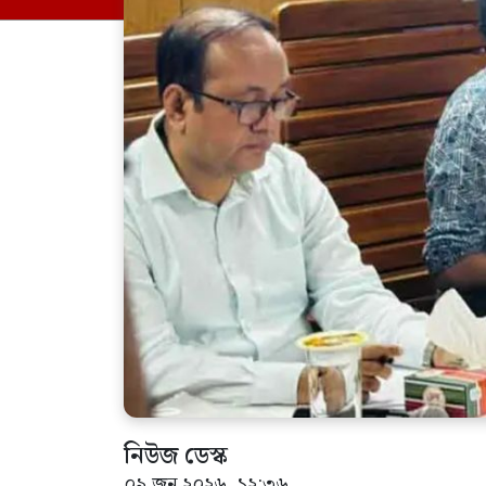
নিউজ ডেস্ক
০৯ জুন ২০২৬, ১২:৩৬