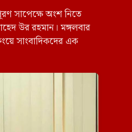
সভাপতি
পূরণ সাপেক্ষে অংশ নিতে
. জাহেদ উর রহমান। মঙ্গলবার
িফিংয়ে সাংবাদিকদের এক
রাস্তায় নেমে ‘মব’ তৈরির সংস্কৃতি
গণতন্ত্রকে দুর্বল করে: মির্জা
ফখরুল