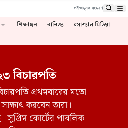


পরীক্ষামূলক সংস্করণ
শিক্ষাঙ্গন
বানিজ্য
সোশ্যাল মিডিয়া
 ২৩ বিচারপতি
 বিচারপতি প্রথমবারের মতো
য সাক্ষাৎ করবেন তারা।
। সুপ্রিম কোর্টের পাবলিক