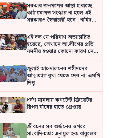
সরকার জনগণের আস্থা হারাচ্ছে,
কাঠামোগত সংস্কার না হলে এই
সরকারও স্বৈরাচারী হবে : নাহিদ
ইসলাম
এই দল যে পরিমাণ অত্যাচারিত
হয়েছে, সেখানে আ.লীগের প্রতি
নমনীয় হওয়ার কোনো কারণ নেই:
সমাজকল্যাণ প্রতিমন্ত্রী
জুলাই আন্দোলনের শহীদদের
আত্মত্যাগ বৃথা যেতে দেব না: এমপি
দিপু
ধর্ষণ মামলায় কনটেন্ট ক্রিয়েটর
রিপন র্যাবের হাতে গ্রেপ্তার
জীবনের সব অর্জনের ওপরে
সাংবাদিকতা: এনামুল হক বাবুলের