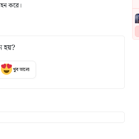
া বহন করে।
ে হয়?
খুব ভালো