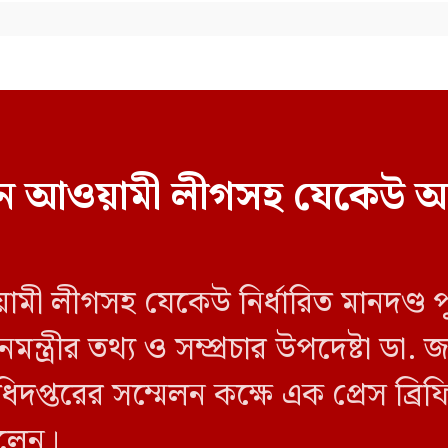
বাচনে আওয়ামী লীগসহ যেকেউ অ
য়ামী লীগসহ যেকেউ নির্ধারিত মানদণ্ড 
ন্ত্রীর তথ্য ও সম্প্রচার উপদেষ্টা ডা
িদপ্তরের সম্মেলন কক্ষে এক প্রেস ব্র
বলেন।