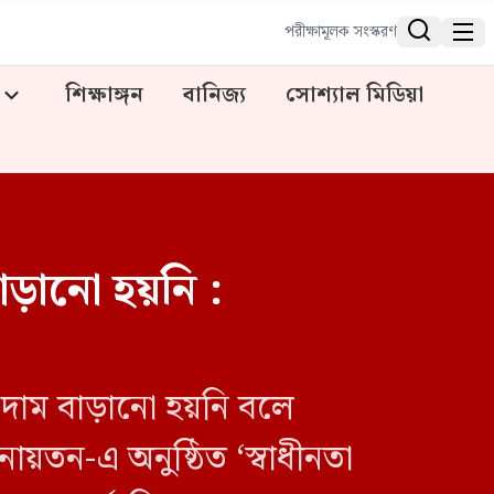


পরীক্ষামূলক সংস্করণ
শিক্ষাঙ্গন
বানিজ্য
সোশ্যাল মিডিয়া
বাড়ানো হয়নি :
 দাম বাড়ানো হয়নি বলে
নায়তন-এ অনুষ্ঠিত ‘স্বাধীনতা