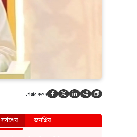
শেয়ার করুন





সর্বশেষ
জনপ্রিয়