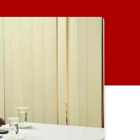
সার্বভৌমত্বের জন্য হুমকি:
ব্যারিস্টার ফুয়াদ
বিমানবন্দরে ভিআইপি-সিআইপিসহ
সবাইকে তল্লাশির নির্দেশ
র‍্যাব বিলুপ্ত করে আনা হচ্ছে নতুন
বাহিনী
আমাদের বিভেদের সুযোগ
হাসিনাকে নিতে দেয়া যাবে না:
শহীদউদ্দিন চৌধুরী এ্যানি
এনসিপির পরিণতিও ফ্রিডম পার্টির
মতো হবে: প্রতিমন্ত্রী নুর
বিটিভির নতুন মহাপরিচালক হিসেবে