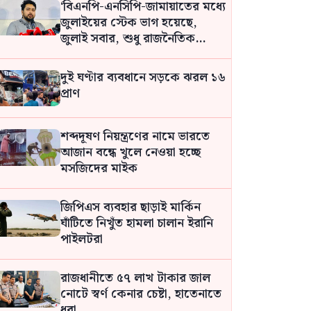
‘বিএনপি-এনসিপি-জামায়াতের মধ্যে
জুলাইয়ের স্টেক ভাগ হয়েছে,
জুলাই সবার, শুধু রাজনৈতিক
দলের নয়’: নাহিদ
দুই ঘণ্টার ব্যবধানে সড়কে ঝরল ১৬
প্রাণ
শব্দদূষণ নিয়ন্ত্রণের নামে ভারতে
আজান বন্ধে খুলে নেওয়া হচ্ছে
মসজিদের মাইক
জিপিএস ব্যবহার ছাড়াই মার্কিন
ঘাঁটিতে নিখুঁত হামলা চালান ইরানি
পাইলটরা
রাজধানীতে ৫৭ লাখ টাকার জাল
নোটে স্বর্ণ কেনার চেষ্টা, হাতেনাতে
ধরা