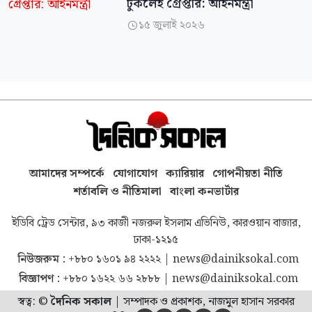
ঢুকলেই গ্রেপ্তার: আইনমন্ত্রী
১৫ জুলাই ২০২৬

আমাদের সম্পর্কে
যোগাযোগ
ক্যারিয়ার
গোপনীয়তা নীতি
শর্তাবলি ও নীতিমালা
বাংলা কনভার্টার
ইডিবি ট্রেড সেন্টার, ৯৩ কাজী নজরুল ইসলাম এভিনিউ, কারওয়ান বাজার,
ঢাকা-১২১৫
নিউজরুম :
+৮৮০ ১৬০১ ৯৪ ২২২২
|
news@dainiksokal.com
বিজ্ঞাপণ :
+৮৮০ ১৬২২ ৬৬ ২৮৮৮
|
news@dainiksokal.com
স্বত্ব: ©
দৈনিক সকাল
|
সম্পাদক ও প্রকাশক, নাজমুল হাসান সরকার