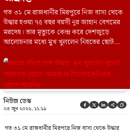
গত ৩১ মে রাজধানীর মিরপুরে নিজ বাসা থেকে
উদ্ধার হওয়া ৭৫ বছর বয়সী নূর জাহান বেগমের
মরদেহ। তার মৃত্যুকে কেন্দ্র করে দেশজুড়ে
আলোচনার মধ্যে মুখ খুললেন নিহতের ছোট
ছেলে বাংলাদেশ প্রকৌশল বিশ্ববিদ্যালয়ের
(বুয়েট) অধ্যাপক একেএম আশিকুর রহমান।
তিনি পরিবারের বিরুদ্ধে ছড়ানো বিভিন্ন তথ্যকে
মিথ্যা বলে দাবি করেছেন। বুধবার (৩ জুন)
গণমাধ্যমে দেওয়া বক্তব্যে তিনি এই […]
নিউজ ডেস্ক





০৪ জুন ২০২৬, ১১:১৯
গত ৩১ মে রাজধানীর মিরপুরে নিজ বাসা থেকে উদ্ধার