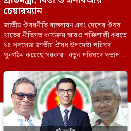
প্রতিমন্ত্রী, বিডা ও এনবিআর
চেয়ারম্যান
জাতীয় ঔষধনীতি বাস্তবায়ন এবং দেশের ঔষধ
খাতের নীতিগত কার্যক্রম আরও শক্তিশালী করতে
২৪ সদস্যের জাতীয় ঔষধ উপদেষ্টা পরিষদ
পুনর্গঠন করেছে সরকার। নতুন পরিষদে সভাপতি
হিসেবে দায়িত্ব পালন করবেন স্বাস্থ্য ও পরিবার
কল্যাণমন্ত্রী এবং সদস্য সচিব থাকবেন স্বাস্থ্য ও
পরিবার কল্যাণ মন্ত্রণালয়ের সচিব। একই সঙ্গে
স্বাস্থ্য প্রতিমন্ত্রী, বাংলাদেশ বিনিয়োগ উন্নয়ন
কর্তৃপক্ষ (বিডা)-এর নির্বাহী চেয়ারম্যান এবং
জাতীয় […]
ছবি সংগৃহীত