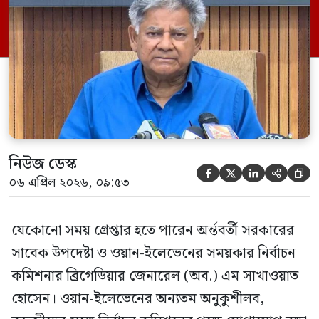
যোগাযোগ রক্ষা করা, বিএনপি ভাঙার অপচেষ্টা ও
অতিরিক্ত ব্যালট পেপার ছাপানোর অভিযোগ
রয়েছে তার বিরুদ্ধে। এ ছাড়া সদ্য বিদায়ি অর্ন্তবর্তী
সরকারের সময়ে চট্টগ্রাম সমুদ্রবন্দরে তাঁর পুত্র এম
[…]
নিউজ ডেস্ক





০৬ এপ্রিল ২০২৬, ০৯:৫৩
যেকোনো সময় গ্রেপ্তার হতে পারেন অর্ন্তবর্তী সরকারের
সাবেক উপদেষ্টা ও ওয়ান-ইলেভেনের সময়কার নির্বাচন
কমিশনার ব্রিগেডিয়ার জেনারেল (অব.) এম সাখাওয়াত
হোসেন। ওয়ান-ইলেভেনের অন্যতম অনুকুশীলব,