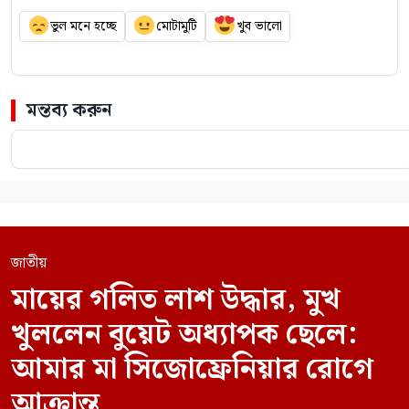
ভুল মনে হচ্ছে
মোটামুটি
খুব ভালো
মন্তব্য করুন
জাতীয়
মায়ের গলিত লাশ উদ্ধার, মুখ
খুললেন বুয়েট অধ্যাপক ছেলে:
আমার মা সিজোফ্রেনিয়ার রোগে
আক্রান্ত