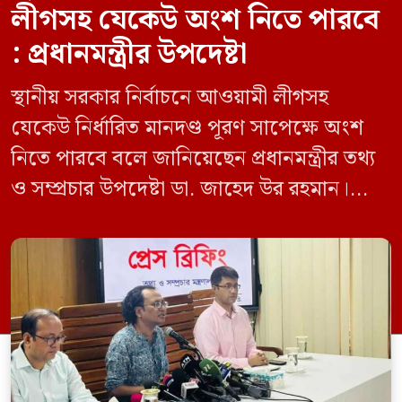
লীগসহ যেকেউ অংশ নিতে পারবে
: প্রধানমন্ত্রীর উপদেষ্টা
স্থানীয় সরকার নির্বাচনে আওয়ামী লীগসহ
যেকেউ নির্ধারিত মানদণ্ড পূরণ সাপেক্ষে অংশ
নিতে পারবে বলে জানিয়েছেন প্রধানমন্ত্রীর তথ্য
ও সম্প্রচার উপদেষ্টা ডা. জাহেদ উর রহমান।
মঙ্গলবার (০৯ জুন) সচিবালয়ে তথ্য অধিদপ্তরের
সম্মেলন কক্ষে এক প্রেস ব্রিফিংয়ে সাংবাদিকদের
এক প্রশ্নের জবাবে তিনি এ কথা বলেন।