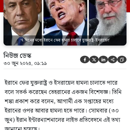
টেলিভিশনে তেহরান বিশ্ববিদ্যালয়ের রাষ্ট্রবিজ্ঞান
অনুষদের প্রধান ইব্রাহিম মোত্তাকি বলেন, বর্তমান
যুদ্ধবিরতি ইসরায়েল-আমেরিকার […]
‘৭ দিনের মধ্যে ইরানে ফের হামলা চালাবে যুক্তরাষ্ট্র-ইসরায়েল’
নিউজ ডেস্ক





৩০ জুন ২০২৫, ০৯:১৯
ইরানে ফের যুক্তরাষ্ট্র ও ইসরায়েল হামলা চালাতে পারে
বলে সতর্ক করেছেন তেহরানের একজন বিশেষজ্ঞ। তিনি
শঙ্কা প্রকাশ করে বলেন, আগামী এক সপ্তাহের মধ্যে
ইরানের ওপর আবার হামলা হতে পারে। সোমবার (৩০
জুন) ইরান ইন্টারন্যাশনালের লাইভ প্রতিবেদনে এই তথ্য
জানানো হয়েছে।