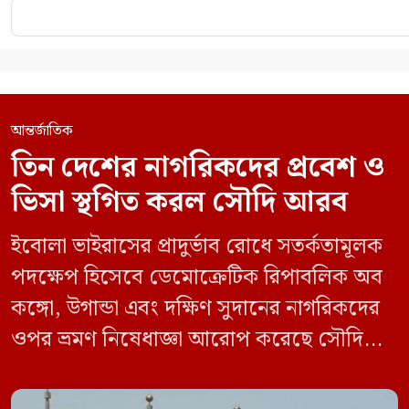
আন্তর্জাতিক
তিন দেশের নাগরিকদের প্রবেশ ও
ভিসা স্থগিত করল সৌদি আরব
ইবোলা ভাইরাসের প্রাদুর্ভাব রোধে সতর্কতামূলক
পদক্ষেপ হিসেবে ডেমোক্রেটিক রিপাবলিক অব
কঙ্গো, উগান্ডা এবং দক্ষিণ সুদানের নাগরিকদের
ওপর ভ্রমণ নিষেধাজ্ঞা আরোপ করেছে সৌদি
আরব। একই সঙ্গে এই তিন দেশ থেকে আসা
যেকোনো ভ্রমণকারীর জন্য ভিসা ইস্যু এবং