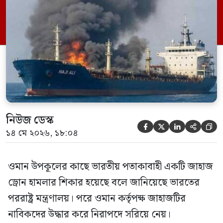
‘এমএসভি হাজি আলি’ (Haji Ali) নামের
কার্গো শিপের উপর এই হামলার ঘটনায় তীব্র
উদ্বেগ প্রকাশ করেছে নয়াদিল্লি। প্রাথমিক […]
নিউজ ডেস্ক





১৪ মে ২০২৬, ১৮:০৪
ওমান উপকূলের কাছে ভারতীয় পতাকাবাহী একটি জাহাজ
ড্রোন হামলার শিকার হয়েছে বলে জানিয়েছে ভারতের
পররাষ্ট্র মন্ত্রণালয়। পরে ওমান কর্তৃপক্ষ জাহাজটির
নাবিকদের উদ্ধার করে নিরাপদে সরিয়ে নেয়।