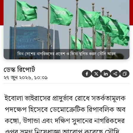
সৌদিতে প্রবেশ সাময়িকভাবে স্থগিত করা
হয়েছে। সৌদি প্রেস এজেন্সি (এসপিএ)
জানিয়েছে, এই নিষেধাজ্ঞা শুধুমাত্র সরাসরি ওই
তিন দেশ থেকে […]
তিন দেশের নাগরিকদের প্রবেশ ও ভিসা স্থগিত করল সৌদি আরব
ডেস্ক রিপোর্ট





২৭ জুন ২০২৬, ১০:০৯
ইবোলা ভাইরাসের প্রাদুর্ভাব রোধে সতর্কতামূলক
পদক্ষেপ হিসেবে ডেমোক্রেটিক রিপাবলিক অব
কঙ্গো, উগান্ডা এবং দক্ষিণ সুদানের নাগরিকদের
ওপর ভ্রমণ নিষেধাজ্ঞা আরোপ করেছে সৌদি