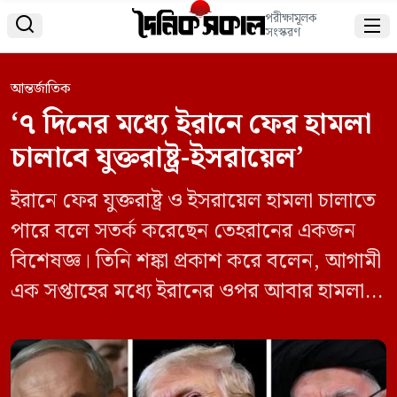
পরীক্ষামূলক


সংস্করণ
আন্তর্জাতিক
‘৭ দিনের মধ্যে ইরানে ফের হামলা
চালাবে যুক্তরাষ্ট্র-ইসরায়েল’
ইরানে ফের যুক্তরাষ্ট্র ও ইসরায়েল হামলা চালাতে
পারে বলে সতর্ক করেছেন তেহরানের একজন
বিশেষজ্ঞ। তিনি শঙ্কা প্রকাশ করে বলেন, আগামী
এক সপ্তাহের মধ্যে ইরানের ওপর আবার হামলা
হতে পারে। সোমবার (৩০ জুন) ইরান
ইন্টারন্যাশনালের লাইভ প্রতিবেদনে এই তথ্য
জানানো হয়েছে। রোববার ইরানের রাষ্ট্রীয়