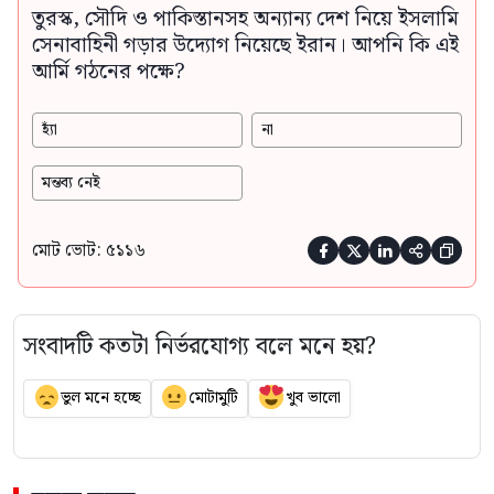
তুরস্ক, সৌদি ও পাকিস্তানসহ অন্যান্য দেশ নিয়ে ইসলামি
সেনাবাহিনী গড়ার উদ্যোগ নিয়েছে ইরান। আপনি কি এই
আর্মি গঠনের পক্ষে?
হ্যাঁ
না
মন্তব্য নেই
মোট ভোট: ৫১১৬





সংবাদটি কতটা নির্ভরযোগ্য বলে মনে হয়?
ভুল মনে হচ্ছে
মোটামুটি
খুব ভালো