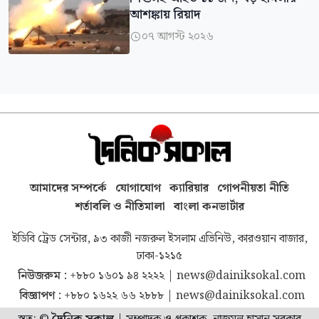
আশঙ্কায় রিয়াদ
০৭ আগস্ট ২০২৬

আমাদের সম্পর্কে
যোগাযোগ
ক্যারিয়ার
গোপনীয়তা নীতি
শর্তাবলি ও নীতিমালা
বাংলা কনভার্টার
ইডিবি ট্রেড সেন্টার, ৯৩ কাজী নজরুল ইসলাম এভিনিউ, কারওয়ান বাজার,
ঢাকা-১২১৫
নিউজরুম :
+৮৮০ ১৬০১ ৯৪ ২২২২
|
news@dainiksokal.com
বিজ্ঞাপণ :
+৮৮০ ১৬২২ ৬৬ ২৮৮৮
|
news@dainiksokal.com