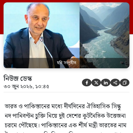
পানির ওপর কেউ হাত দিলে সেই হাত কেটে
ফেলা হবে। ভারতের কেন্দ্রীয় জলসম্পদ মন্ত্রী সি
আর পাতিল কর্তৃক আগামী দেড় থেকে দুই বছরের
[…]
ছবি সংগৃহীত
নিউজ ডেস্ক





৩০ জুন ২০২৬, ১০:৪৫
ভারত ও পাকিস্তানের মধ্যে দীর্ঘদিনের ঐতিহাসিক সিন্ধু
নদ পানিবণ্টন চুক্তি নিয়ে দুই দেশের কূটনৈতিক উত্তেজনা
চরমে পৌঁছেছে। পাকিস্তানের এক শীর্ষ মন্ত্রী ভারতের নাম