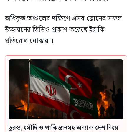
অধিকৃত অঞ্চলের দক্ষিণে এসব ড্রোনের সফল
উড্ডয়নের ভিডিও প্রকাশ করেছে ইরাকি
প্রতিরোধ যোদ্ধারা।
তুরস্ক, সৌদি ও পাকিস্তানসহ অন্যান্য দেশ নিয়ে