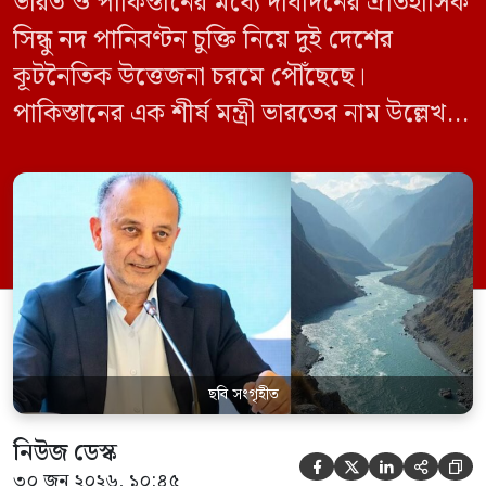
ভারত ও পাকিস্তানের মধ্যে দীর্ঘদিনের ঐতিহাসিক
সিন্ধু নদ পানিবণ্টন চুক্তি নিয়ে দুই দেশের
কূটনৈতিক উত্তেজনা চরমে পৌঁছেছে।
পাকিস্তানের এক শীর্ষ মন্ত্রী ভারতের নাম উল্লেখ না
করে হুমকি দিয়ে জানিয়েছেন যে তাদের প্রাপ্য
পানির ওপর কেউ হাত দিলে সেই হাত কেটে
ফেলা হবে। ভারতের কেন্দ্রীয় জলসম্পদ মন্ত্রী সি
আর পাতিল কর্তৃক আগামী দেড় থেকে দুই বছরের
[…]
ছবি সংগৃহীত
নিউজ ডেস্ক





৩০ জুন ২০২৬, ১০:৪৫