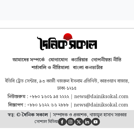
আমাদের সম্পর্কে
যোগাযোগ
ক্যারিয়ার
গোপনীয়তা নীতি
শর্তাবলি ও নীতিমালা
বাংলা কনভার্টার
ইডিবি ট্রেড সেন্টার, ৯৩ কাজী নজরুল ইসলাম এভিনিউ, কারওয়ান বাজার,
ঢাকা-১২১৫
নিউজরুম :
+৮৮০ ১৬০১ ৯৪ ২২২২
|
news@dainiksokal.com
বিজ্ঞাপণ :
+৮৮০ ১৬২২ ৬৬ ২৮৮৮
|
news@dainiksokal.com
স্বত্ব: ©
দৈনিক সকাল
|
সম্পাদক ও প্রকাশক, নাজমুল হাসান সরকার
সোশ্যাল মিডিয়া




