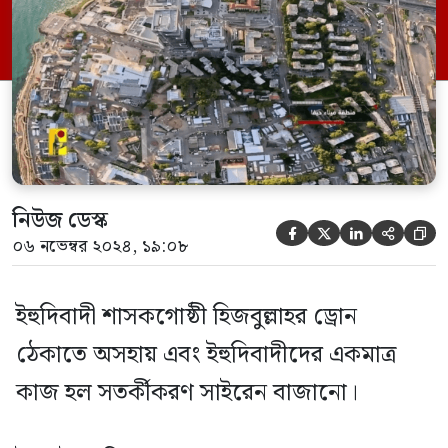
ইসরাইলের হামলা এবং ইসরাইলে ইরাকি প্রতিরোধ
যোদ্ধাদের ড্রোন হামলা গত ২৪ ঘন্টার অন্যতম
গুরুত্বপূর্ণ খবর। গাজা ও লেবাননের সর্বশেষ
পরিস্থিতি তুলে ধরা হলো। হিজবুল্লাহর […]
নিউজ ডেস্ক





০৬ নভেম্বর ২০২৪, ১৯:০৮
ইহুদিবাদী শাসকগোষ্ঠী হিজবুল্লাহর ড্রোন
ঠেকাতে অসহায় এবং ইহুদিবাদীদের একমাত্র
কাজ হল সতর্কীকরণ সাইরেন বাজানো।