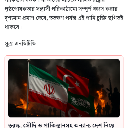
পৃষ্ঠপোষকতার সন্ত্রাসী পরিকাঠামো সম্পূর্ণ ধ্বংস করার
দৃশ্যমান প্রমাণ দেবে, ততক্ষণ পর্যন্ত এই পানি চুক্তি স্থগিতই
থাকবে।
সূত্র: এনডিটিভি
তুরস্ক, সৌদি ও পাকিস্তানসহ অন্যান্য দেশ নিয়ে