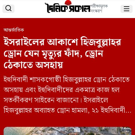
পরীক্ষামূলক


সংস্করণ
আন্তর্জাতিক
ইসরাইলের আকাশে হিজবুল্লাহর
ড্রোন যেন মৃত্যুর ফাঁদ, ড্রোন
ঠেকাতে অসহায়
ইহুদিবাদী শাসকগোষ্ঠী হিজবুল্লাহর ড্রোন ঠেকাতে
অসহায় এবং ইহুদিবাদীদের একমাত্র কাজ হল
সতর্কীকরণ সাইরেন বাজানো। ইসরাইলে
হিজবুল্লাহর অব্যাহত ড্রোন হামলা, ২১ ইহুদিবাদী
সৈন্যের আহত হওয়া, লেবাননে ইসরাইলের
আক্রমণের ধারাবাহিকতা, গাজার টিকা কেন্দ্রে