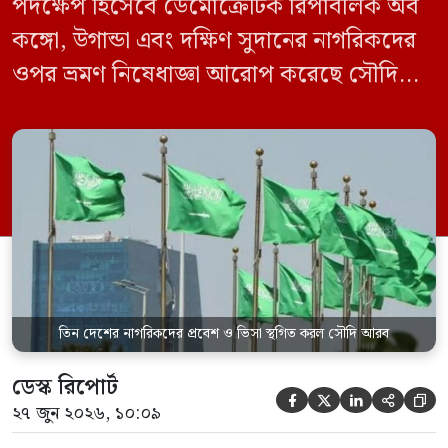
পদক্ষেপ হিসেবে ডেমোক্রেটিক রিপাবলিক অব
কঙ্গো, উগান্ডা এবং দক্ষিণ সুদানের নাগরিকদের
ওপর ভ্রমণ নিষেধাজ্ঞা আরোপ করেছে সৌদি
আরব। একই সঙ্গে এই তিন দেশ থেকে আসা
যেকোনো ভ্রমণকারীর জন্য ভিসা ইস্যু এবং
সৌদিতে প্রবেশ সাময়িকভাবে স্থগিত করা
হয়েছে। সৌদি প্রেস এজেন্সি (এসপিএ)
জানিয়েছে, এই নিষেধাজ্ঞা শুধুমাত্র সরাসরি ওই
তিন দেশ থেকে […]
তিন দেশের নাগরিকদের প্রবেশ ও ভিসা স্থগিত করল সৌদি আরব
ডেস্ক রিপোর্ট





২৭ জুন ২০২৬, ১০:০৯