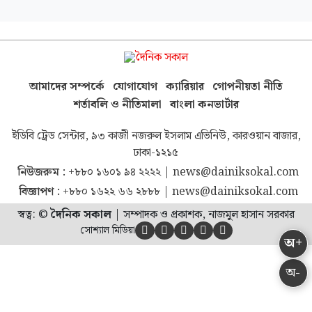
আমাদের সম্পর্কে
যোগাযোগ
ক্যারিয়ার
গোপনীয়তা নীতি
শর্তাবলি ও নীতিমালা
বাংলা কনভার্টার
ইডিবি ট্রেড সেন্টার, ৯৩ কাজী নজরুল ইসলাম এভিনিউ, কারওয়ান বাজার,
ঢাকা-১২১৫
নিউজরুম :
+৮৮০ ১৬০১ ৯৪ ২২২২
|
news@dainiksokal.com
বিজ্ঞাপণ :
+৮৮০ ১৬২২ ৬৬ ২৮৮৮
|
news@dainiksokal.com
স্বত্ব: ©
দৈনিক সকাল
|
সম্পাদক ও প্রকাশক, নাজমুল হাসান সরকার
সোশ্যাল মিডিয়া





অ+
অ-