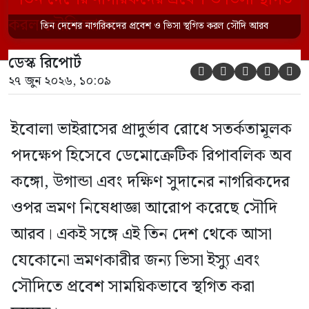
সৌদিতে প্রবেশ সাময়িকভাবে স্থগিত করা
তিন দেশের নাগরিকদের প্রবেশ ও ভিসা স্থগিত করল সৌদি আরব
হয়েছে। সৌদি প্রেস এজেন্সি (এসপিএ)
ডেস্ক রিপোর্ট
জানিয়েছে, এই নিষেধাজ্ঞা শুধুমাত্র সরাসরি ওই





২৭ জুন ২০২৬, ১০:০৯
তিন দেশ থেকে […]
ইবোলা ভাইরাসের প্রাদুর্ভাব রোধে সতর্কতামূলক
পদক্ষেপ হিসেবে ডেমোক্রেটিক রিপাবলিক অব
কঙ্গো, উগান্ডা এবং দক্ষিণ সুদানের নাগরিকদের
ওপর ভ্রমণ নিষেধাজ্ঞা আরোপ করেছে সৌদি
আরব। একই সঙ্গে এই তিন দেশ থেকে আসা
যেকোনো ভ্রমণকারীর জন্য ভিসা ইস্যু এবং
সৌদিতে প্রবেশ সাময়িকভাবে স্থগিত করা