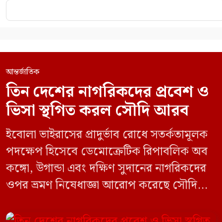
আন্তর্জাতিক
তিন দেশের নাগরিকদের প্রবেশ ও
ভিসা স্থগিত করল সৌদি আরব
ইবোলা ভাইরাসের প্রাদুর্ভাব রোধে সতর্কতামূলক
পদক্ষেপ হিসেবে ডেমোক্রেটিক রিপাবলিক অব
কঙ্গো, উগান্ডা এবং দক্ষিণ সুদানের নাগরিকদের
ওপর ভ্রমণ নিষেধাজ্ঞা আরোপ করেছে সৌদি
আরব। একই সঙ্গে এই তিন দেশ থেকে আসা
যেকোনো ভ্রমণকারীর জন্য ভিসা ইস্যু এবং