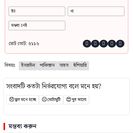
হ্যাঁ
না
মন্তব্য নেই
মোট ভোট: ৫১১৬





বিষয়ঃ
ইসরাইল
পাকিস্তান
সাহস
হুঁশিয়ারি
সংবাদটি কতটা নির্ভরযোগ্য বলে মনে হয়?
😞
😐
😍
ভুল মনে হচ্ছে
মোটামুটি
খুব ভালো
মন্তব্য করুন