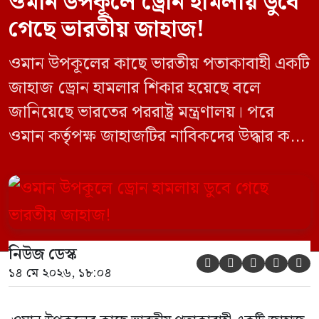
ওমান উপকূলে ড্রোন হামলায় ডুবে
গেছে ভারতীয় জাহাজ!
ওমান উপকূলের কাছে ভারতীয় পতাকাবাহী একটি
জাহাজ ড্রোন হামলার শিকার হয়েছে বলে
জানিয়েছে ভারতের পররাষ্ট্র মন্ত্রণালয়। পরে
ওমান কর্তৃপক্ষ জাহাজটির নাবিকদের উদ্ধার করে
নিরাপদে সরিয়ে নেয়। জানা গেছে, ড্রোন হামলার
পর সাগরে পুরোপুরি ডুবে যায় ওই জাহাজটি।
‘এমএসভি হাজি আলি’ (Haji Ali) নামের
কার্গো শিপের উপর এই হামলার ঘটনায় তীব্র
নিউজ ডেস্ক
উদ্বেগ প্রকাশ করেছে নয়াদিল্লি। প্রাথমিক […]





১৪ মে ২০২৬, ১৮:০৪