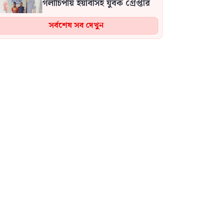
গলাচিপায় ইয়াবাসহ যুবক গ্রেপ্তার
সর্বশেষ সব দেখুন
ফ্যাসিবাদবিরোধী আন্দোলনে
হত্যাকাণ্ডের বিচার হবে স্বচ্ছ-
বিশ্বাসযোগ্য: প্রধানমন্ত্রী
জুলাই গণঅভ্যুত্থান দিবস উপলক্ষে
মধুপুরে জামায়াতে ইসলামীর বিশাল
বিক্ষোভ মিছিল ও সমাবেশ
জুলাই গণঅভ্যুত্থান দিবস উপলক্ষে
শেরপুরে বিএনপির আলোচনা সভা
জুলাই বিপ্লবের দ্বিতীয় বার্ষিকী
উপলক্ষে দৌলতখানে জামায়াতের
গণমিছিল