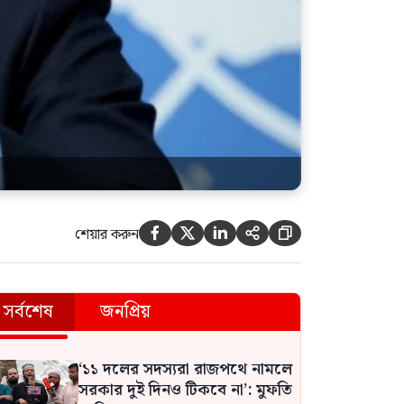
শেয়ার করুন





সর্বশেষ
জনপ্রিয়
‘১১ দলের সদস্যরা রাজপথে নামলে
সরকার দুই দিনও টিকবে না’: মুফতি