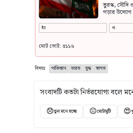
তুরস্ক, সৌদি 
গড়ার উদ্যোগ 
হ্যাঁ
না
মোট ভোট: ৫১১৬
বিষয়ঃ
পাকিস্তান
ভারত
যুদ্ধ
স্বাগত
সংবাদটি কতটা নির্ভরযোগ্য বলে মন
😞
😐
😍
ভুল মনে হচ্ছে
মোটামুটি
খ