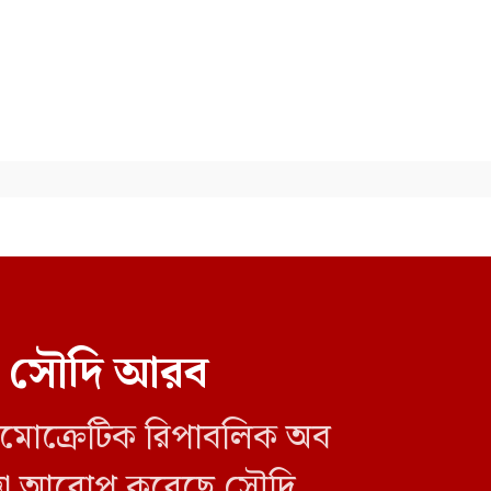
শেয়ালের হাতে মুরগি তুলে
দেওয়ার মতো ভুল করেছি:
চরমোনাই পীর
বড়লেখায় জুলাই সনদ বাস্তবায়নের
দাবিতে জামায়াতের সমাবেশ ও
গণমিছিল
ইমরান খানের মুক্তির দাবিতে
বিক্ষোভ
রল সৌদি আরব
ডেমোক্রেটিক রিপাবলিক অব
াজ্ঞা আরোপ করেছে সৌদি