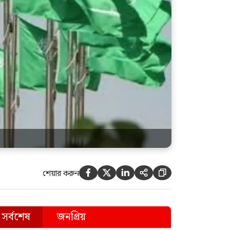
দেশকে অস্থিতিশীল করার ষড়যন্ত্র
করছে স্বৈরাচারের দোসররা:
প্রতিমন্ত্রী টুকু
শেয়ার করুন





সর্বশেষ
জনপ্রিয়