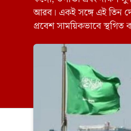
আরব। একই সঙ্গে এই তিন দে
প্রবেশ সাময়িকভাবে স্থগিত 
নিষেধাজ্ঞা শুধুমাত্র সরাসর