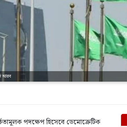
দি আরব
তর্কতামূলক পদক্ষেপ হিসেবে ডেমোক্রেটিক