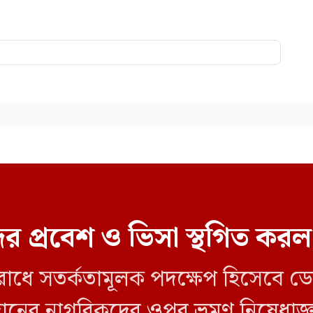
র প্রবেশ ও ভিসা স্থগিত ক
ব রোধে সতর্কতামূলক পদক্ষেপ হিসেবে 
 সুদানের নাগরিকদের ওপর ভ্রমণ নিষেধ