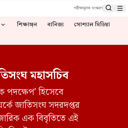


পরীক্ষামূলক সংস্করণ
শিক্ষাঙ্গন
বানিজ্য
সোশ্যাল মিডিয়া
জাতিসংঘ মহাসচিব
চক পদক্ষেপ’ হিসেবে
্কে জাতিসংঘ সদরদপ্তর
ুজারিক এক বিবৃতিতে এই