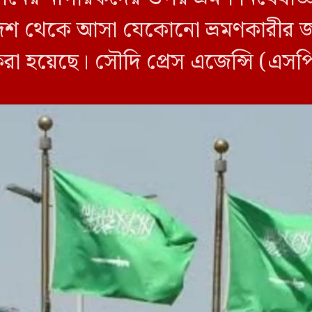
শ থেকে আসা যেকোনো ভ্রমণকারীর জন্
করা হয়েছে। সৌদি প্রেস এজেন্সি (এস
ি ওই তিন দেশ থেকে […]