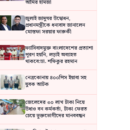
আমির হামজা
জুলাই জাদুঘর উদ্বোধন,
প্রধানমন্ত্রীকে ধন্যবাদ জানালেন
মোস্তফা সরয়ার ফারুকী
ফ্যাসিবাদমুক্ত বাংলাদেশের প্রত্যাশা
পূরণ হয়নি, লড়াই অব্যাহত
থাকবে:ডা. শফিকুর রহমান
নেত্রকোনায় ৪০০পিস ইয়াবা সহ
যুবক আটক
জেলেদের ৩০ লাখ টাকা নিয়ে
উধাও বন কর্মকর্তা, টাকা ফেরত
চেয়ে ভুক্তভোগীদের মানববন্ধন