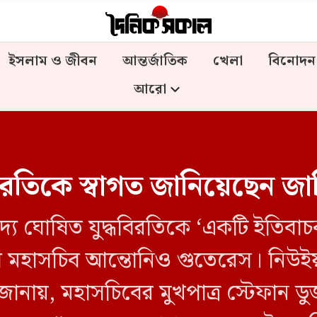
ইসলাম ও জীবন
আন্তর্জাতিক
খেলা
বিনোদন
আরো
ধবিরতিকে স্বাগত জানিয়েছেন 
দ্য ঘোষিত যুদ্ধবিরতিকে ‘একটি ইতিবা
 মহাসচিব আন্তোনিও গুতেরেস। নিউইয়র
ানায়, মহাসচিবের মুখপাত্র স্টেফান ড