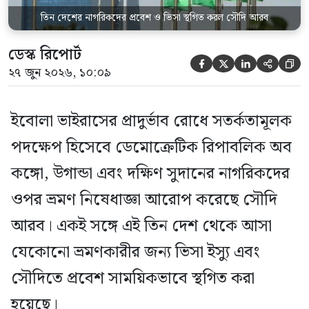
তিন দেশের নাগরিকদের প্রবেশ ও ভিসা স্থগিত করল সৌদি আরব
ডেস্ক রিপোর্ট





২৭ জুন ২০২৬, ১০:০৯
ইবোলা ভাইরাসের প্রাদুর্ভাব রোধে সতর্কতামূলক
পদক্ষেপ হিসেবে ডেমোক্রেটিক রিপাবলিক অব
কঙ্গো, উগান্ডা এবং দক্ষিণ সুদানের নাগরিকদের
ওপর ভ্রমণ নিষেধাজ্ঞা আরোপ করেছে সৌদি
আরব। একই সঙ্গে এই তিন দেশ থেকে আসা
যেকোনো ভ্রমণকারীর জন্য ভিসা ইস্যু এবং
সৌদিতে প্রবেশ সাময়িকভাবে স্থগিত করা
হয়েছে।