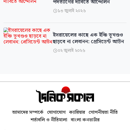
পদত্যাগের দাবিতে আন্দোলন
১৩ জুলাই ২০২৬

ইসরায়েলের কাছে এক ইঞ্চি ভূখণ্ডও
ছাড়বে না লেবানন: প্রেসিডেন্ট আউন
০২ জুলাই ২০২৬

আমাদের সম্পর্কে
যোগাযোগ
ক্যারিয়ার
গোপনীয়তা নীতি
শর্তাবলি ও নীতিমালা
বাংলা কনভার্টার