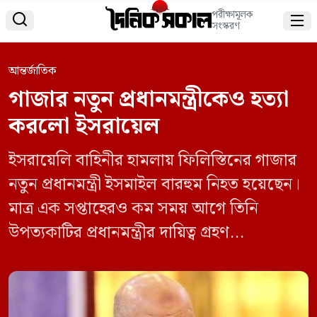
পরীক্ষামূলক


সংস্করণ
আন্তর্জাতিক
গাজার নতুন প্রধানমন্ত্রীকেও হত্যা
করলো ইসরায়েল
ইসরায়েলি বাহিনীর হামলায় ফিলিস্তিনের গাজার
নতুন প্রধানমন্ত্রী ইসমাইল বারহুম নিহত হয়েছেন।
মাত্র এক সপ্তাহেরও কম সময় আগে তিনি
উপত্যকাটির প্রধানমন্ত্রীর দায়িত্ব গ্রহণ
করেছিলেন। গত ১৮ মার্চ গাজার তৎকালীন
প্রধানমন্ত্রী ইশাম দা-লিসকে হত্যা করে ইসরায়েল।
এরপর তার স্থলাভিষিক্ত হন ইসমাইল বারহুম।