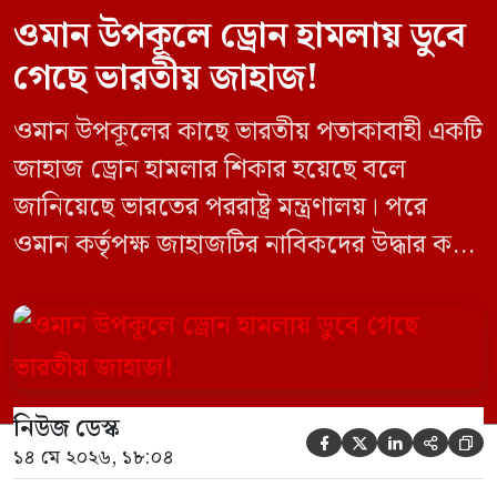
ওমান উপকূলে ড্রোন হামলায় ডুবে
গেছে ভারতীয় জাহাজ!
ওমান উপকূলের কাছে ভারতীয় পতাকাবাহী একটি
জাহাজ ড্রোন হামলার শিকার হয়েছে বলে
জানিয়েছে ভারতের পররাষ্ট্র মন্ত্রণালয়। পরে
ওমান কর্তৃপক্ষ জাহাজটির নাবিকদের উদ্ধার করে
নিরাপদে সরিয়ে নেয়। জানা গেছে, ড্রোন হামলার
পর সাগরে পুরোপুরি ডুবে যায় ওই জাহাজটি।
‘এমএসভি হাজি আলি’ (Haji Ali) নামের
কার্গো শিপের উপর এই হামলার ঘটনায় তীব্র
নিউজ ডেস্ক
উদ্বেগ প্রকাশ করেছে নয়াদিল্লি। প্রাথমিক […]





১৪ মে ২০২৬, ১৮:০৪