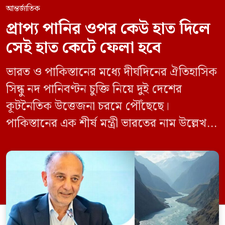
আন্তর্জাতিক
প্রাপ্য পানির ওপর কেউ হাত দিলে
সেই হাত কেটে ফেলা হবে
ভারত ও পাকিস্তানের মধ্যে দীর্ঘদিনের ঐতিহাসিক
সিন্ধু নদ পানিবণ্টন চুক্তি নিয়ে দুই দেশের
কূটনৈতিক উত্তেজনা চরমে পৌঁছেছে।
পাকিস্তানের এক শীর্ষ মন্ত্রী ভারতের নাম উল্লেখ না
করে হুমকি দিয়ে জানিয়েছেন যে তাদের প্রাপ্য
পানির ওপর কেউ হাত দিলে সেই হাত কেটে
ফেলা হবে। ভারতের কেন্দ্রীয় জলসম্পদ মন্ত্রী সি
আর পাতিল কর্তৃক আগামী দেড় থেকে দুই বছরের
[…]