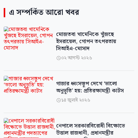
এ সম্পর্কিত আরো খবর
মোজতবা খামেনিকে খুঁজছে
ইসরায়েল, গোপন তৎপরতায়
সিআইএ-মোসাদ
০২ আগস্ট ২০২৬

গাজার ধ্বংসস্তূপ দেখে ‘ভালো
অনুভূতি’ হয়: প্রতিরক্ষামন্ত্রী কাটস
১৪ জুলাই ২০২৬

নেপালে সরকারবিরোধী বিক্ষোভে
উত্তাল রাজধানী, প্রধানমন্ত্রীর