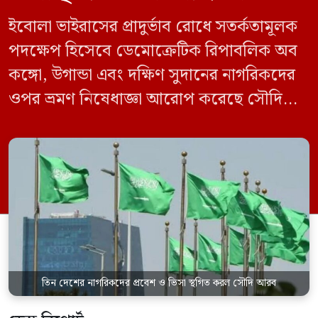
ইবোলা ভাইরাসের প্রাদুর্ভাব রোধে সতর্কতামূলক
পদক্ষেপ হিসেবে ডেমোক্রেটিক রিপাবলিক অব
কঙ্গো, উগান্ডা এবং দক্ষিণ সুদানের নাগরিকদের
ওপর ভ্রমণ নিষেধাজ্ঞা আরোপ করেছে সৌদি
আরব। একই সঙ্গে এই তিন দেশ থেকে আসা
যেকোনো ভ্রমণকারীর জন্য ভিসা ইস্যু এবং
সৌদিতে প্রবেশ সাময়িকভাবে স্থগিত করা
হয়েছে। সৌদি প্রেস এজেন্সি (এসপিএ)
জানিয়েছে, এই নিষেধাজ্ঞা শুধুমাত্র সরাসরি ওই
তিন দেশ থেকে […]
তিন দেশের নাগরিকদের প্রবেশ ও ভিসা স্থগিত করল সৌদি আরব