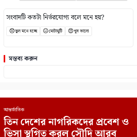
সংবাদটি কতটা নির্ভরযোগ্য বলে মনে হয়?
😞
😐
😍
ভুল মনে হচ্ছে
মোটামুটি
খুব ভালো
মন্তব্য করুন
আন্তর্জাতিক
তিন দেশের নাগরিকদের প্রবেশ ও
ভিসা স্থগিত করল সৌদি আরব