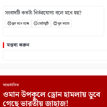
সংবাদটি কতটা নির্ভরযোগ্য বলে মনে হয়?
😞
😐
😍
ভুল মনে হচ্ছে
মোটামুটি
খুব ভালো
মন্তব্য করুন
আন্তর্জাতিক
ওমান উপকূলে ড্রোন হামলায় ডুবে
গেছে ভারতীয় জাহাজ!