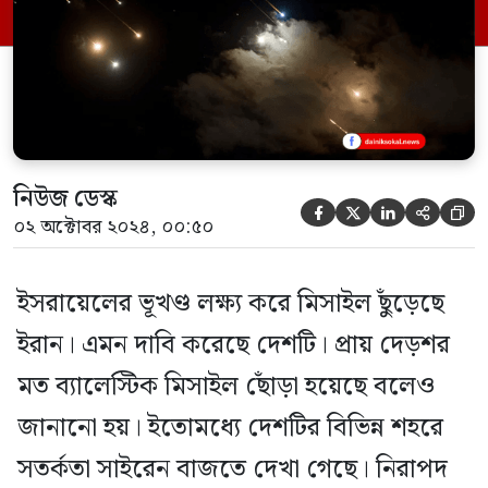
সামরিক বাহিনীর মুখপাত্র ড্যানিয়েল হ্যাগারি
জানায়, ইরানের হামলার পরিকল্পনা সম্পর্কে
তাদের সতর্ক […]
নিউজ ডেস্ক





০২ অক্টোবর ২০২৪, ০০:৫০
ইসরায়েলের ভূখণ্ড লক্ষ্য করে মিসাইল ছুঁড়েছে
ইরান। এমন দাবি করেছে দেশটি। প্রায় দেড়শর
মত ব্যালেস্টিক মিসাইল ছোঁড়া হয়েছে বলেও
জানানো হয়। ইতোমধ্যে দেশটির বিভিন্ন শহরে
সতর্কতা সাইরেন বাজতে দেখা গেছে। নিরাপদ