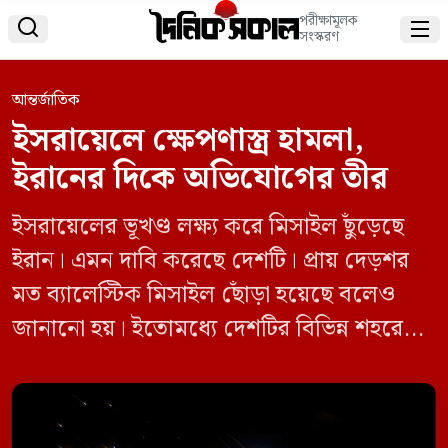
পরীক্ষামূলক


সংস্করণ
আন্তর্জাতিক
ইসরায়েলে ক্ষেপণাস্ত্র হামলা,
ইরানের দিকে অভিযোগের তীর
ইসরায়েলের ভূখণ্ড লক্ষ্য করে মিসাইল ছুঁড়েছে
ইরান। এমন দাবি করেছে দেশটি। প্রায় দেড়শর
মত ব্যালেস্টিক মিসাইল ছোঁড়া হয়েছে বলেও
জানানো হয়। ইতোমধ্যে দেশটির বিভিন্ন শহরে
সতর্কতা সাইরেন বাজতে দেখা গেছে। নিরাপদ
আশ্রয়ের খোঁজে ইসরায়েলিদের দিগ্বিদিক ছুটতে
দেখা গেছে। খবর সিএনএন। এর আগে, দেশটির