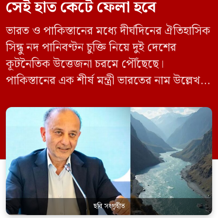
সেই হাত কেটে ফেলা হবে
ভারত ও পাকিস্তানের মধ্যে দীর্ঘদিনের ঐতিহাসিক
সিন্ধু নদ পানিবণ্টন চুক্তি নিয়ে দুই দেশের
কূটনৈতিক উত্তেজনা চরমে পৌঁছেছে।
পাকিস্তানের এক শীর্ষ মন্ত্রী ভারতের নাম উল্লেখ না
করে হুমকি দিয়ে জানিয়েছেন যে তাদের প্রাপ্য
পানির ওপর কেউ হাত দিলে সেই হাত কেটে
ফেলা হবে। ভারতের কেন্দ্রীয় জলসম্পদ মন্ত্রী সি
আর পাতিল কর্তৃক আগামী দেড় থেকে দুই বছরের
[…]
ছবি সংগৃহীত