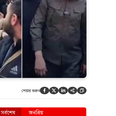
শেয়ার করুন





সর্বশেষ
জনপ্রিয়