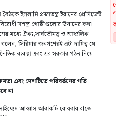
ের বৈঠকে ইসলামি প্রজাতন্ত্র ইরানের প্রেসিডেন্ট
রোধী সশস্ত্র গোষ্ঠীগুলোর উত্থানের কথা
ের মধ্যে ঐক্য,সার্বভৌমত্ব ও আঞ্চলিক
 বলেন, সিরিয়ার জনগণেরই এটা দায়িত্ব যে
নৈতিক ব্যবস্থা এবং এর সরকার গঠন নিয়ে
্ষমতা এবং দেশটিতে পরিবর্তনের গতি
়বে না
্ত্রী সাইয়্যেদ আব্বাস আরাকচি রোববার রাতে