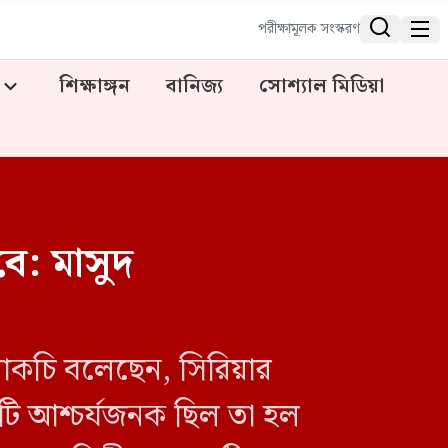


পরীক্ষামূলক সংস্করণ
শিক্ষাঙ্গন
বানিজ্য
সোশ্যাল মিডিয়া
ে: মাসুদ
 আরাকচি বলেছেন, সিরিয়ার
টি আশ্চর্যজনক ছিল তা হল