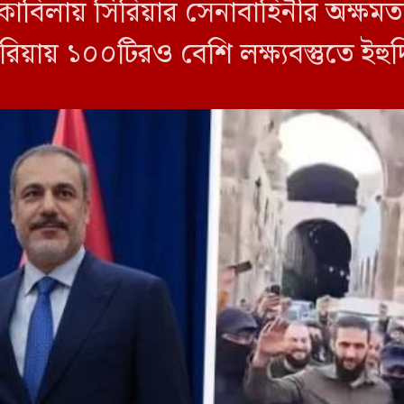
োকাবিলায় সিরিয়ার সেনাবাহিনীর অক্ষমত
িরিয়ায় ১০০টিরও বেশি লক্ষ্যবস্তুতে ই
রকারের পতনকে ইউরোপীয় ইউনিয়নের 
রির আল-শাম […]