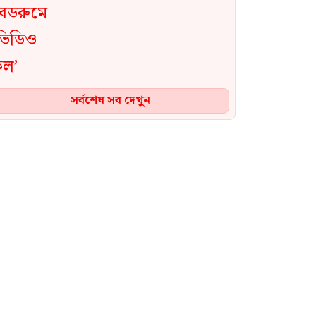
সর্বশেষ সব দেখুন
‎পেটে করে ইয়াবা পাচার,৮
এপিবিএনের অভিযানে ইয়াবাসহ
নারী আটক