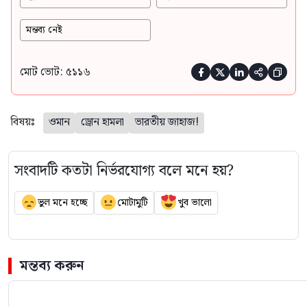
মন্তব্য নেই
মোট ভোট: ৫১১৬





বিষয়ঃ
ওমান
ড্রোন হামলা
ভারতীয় জাহাজ!
সংবাদটি কতটা নির্ভরযোগ্য বলে মনে হয়?
ভুল মনে হচ্ছে
মোটামুটি
খুব ভালো
মন্তব্য করুন