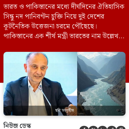
ভারত ও পাকিস্তানের মধ্যে দীর্ঘদিনের ঐতিহাসিক
সিন্ধু নদ পানিবণ্টন চুক্তি নিয়ে দুই দেশের
কূটনৈতিক উত্তেজনা চরমে পৌঁছেছে।
পাকিস্তানের এক শীর্ষ মন্ত্রী ভারতের নাম উল্লেখ না
করে হুমকি দিয়ে জানিয়েছেন যে তাদের প্রাপ্য
পানির ওপর কেউ হাত দিলে সেই হাত কেটে
ফেলা হবে। ভারতের কেন্দ্রীয় জলসম্পদ মন্ত্রী সি
আর পাতিল কর্তৃক আগামী দেড় থেকে দুই বছরের
[…]
ছবি সংগৃহীত
নিউজ ডেস্ক