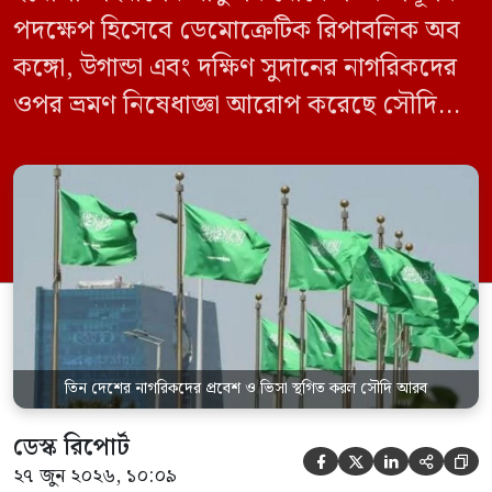
পদক্ষেপ হিসেবে ডেমোক্রেটিক রিপাবলিক অব
কঙ্গো, উগান্ডা এবং দক্ষিণ সুদানের নাগরিকদের
ওপর ভ্রমণ নিষেধাজ্ঞা আরোপ করেছে সৌদি
আরব। একই সঙ্গে এই তিন দেশ থেকে আসা
যেকোনো ভ্রমণকারীর জন্য ভিসা ইস্যু এবং
সৌদিতে প্রবেশ সাময়িকভাবে স্থগিত করা
হয়েছে। সৌদি প্রেস এজেন্সি (এসপিএ)
জানিয়েছে, এই নিষেধাজ্ঞা শুধুমাত্র সরাসরি ওই
তিন দেশ থেকে […]
তিন দেশের নাগরিকদের প্রবেশ ও ভিসা স্থগিত করল সৌদি আরব
ডেস্ক রিপোর্ট





২৭ জুন ২০২৬, ১০:০৯