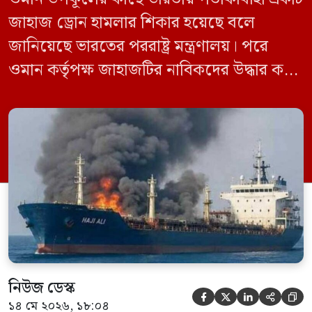
জাহাজ ড্রোন হামলার শিকার হয়েছে বলে
জানিয়েছে ভারতের পররাষ্ট্র মন্ত্রণালয়। পরে
ওমান কর্তৃপক্ষ জাহাজটির নাবিকদের উদ্ধার করে
নিরাপদে সরিয়ে নেয়। জানা গেছে, ড্রোন হামলার
পর সাগরে পুরোপুরি ডুবে যায় ওই জাহাজটি।
‘এমএসভি হাজি আলি’ (Haji Ali) নামের
কার্গো শিপের উপর এই হামলার ঘটনায় তীব্র
উদ্বেগ প্রকাশ করেছে নয়াদিল্লি। প্রাথমিক […]
নিউজ ডেস্ক





১৪ মে ২০২৬, ১৮:০৪