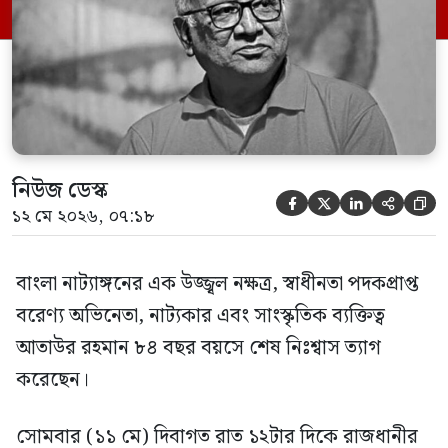
ইন্না ইলাইহি রাজিউন)। তার প্রয়াণে দেশের
সাংস্কৃতিক অঙ্গনে গভীর শোকের ছায়া নেমে
এসেছে। বরেণ্য এই […]
নিউজ ডেস্ক





১২ মে ২০২৬, ০৭:১৮
বাংলা নাট্যাঙ্গনের এক উজ্জ্বল নক্ষত্র, স্বাধীনতা পদকপ্রাপ্ত
বরেণ্য অভিনেতা, নাট্যকার এবং সাংস্কৃতিক ব্যক্তিত্ব
আতাউর রহমান ৮৪ বছর বয়সে শেষ নিঃশ্বাস ত্যাগ
করেছেন।
সোমবার (১১ মে) দিবাগত রাত ১২টার দিকে রাজধানীর