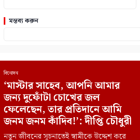
মন্তব্য করুন
বিনোদন
‘মাস্টার সাহেব, আপনি আমার
জন্য দুফোঁটা চোখের জল
ফেলেছেন, তার প্রতিদানে আমি
জনম জনম কাঁদিব!’: দীপ্তি চৌধুরী
নতুন জীবনের সূচনাতেই স্বামীকে উদ্দেশ করে