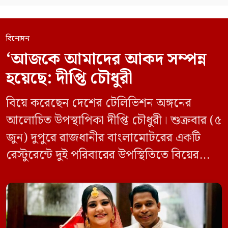
বিনোদন
‘আজকে আমাদের আকদ সম্পন্ন
হয়েছে: দীপ্তি চৌধুরী
বিয়ে করেছেন দেশের টেলিভিশন অঙ্গনের
আলোচিত উপস্থাপিকা দীপ্তি চৌধুরী। শুক্রবার (৫
জুন) দুপুরে রাজধানীর বাংলামোটরের একটি
রেস্টুরেন্টে দুই পরিবারের উপস্থিতিতে বিয়ের
আনুষ্ঠানিকতা সম্পন্ন হয়। দীপ্তির স্বামী নাম
মুশতাক ইবনে আইয়ুব। তিনি ঢাকা বিশ্ববিদ্যালয়ের
শিক্ষক। খবরটির সত্যতা নিশ্চিত করে দীপ্তি
চৌধুরী গণমাধ্যমকে বলেন, ‘আজকে আমাদের