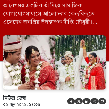
আবেগময় একটি বার্তা দিয়ে সামাজিক
যোগাযোগমাধ্যমে আলোচনার কেন্দ্রবিন্দুতে
এসেছেন জনপ্রিয় উপস্থাপক দীপ্তি চৌধুরী।
বিয়ের কয়েকটি ছবি প্রকাশ করে তিনি লিখেছেন,
“মাস্টার সাহেব, আপনি আমার জন্য দুফোঁটা
চোখের জল ফেলেছেন, তার প্রতিদানে আমি
জনম জনম কাঁদিব!” দীপ্তির এই বাক্যটি
কথাসাহিত্যিক হুমায়ূন আহমেদের একটি বিখ্যাত
সংলাপ থেকে অনুপ্রাণিত। মূল সংলাপে ‘ডাক্তার
[…]
নিউজ ডেস্ক





০৬ জুন ২০২৬, ১৪:০৫