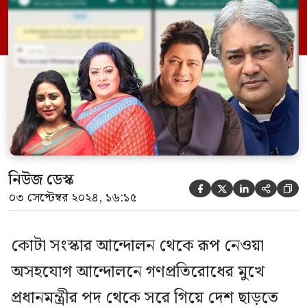
কর্মীরা গা ঢাকা দিয়েছেন। তেমনভাবে খোঁজ
পাওয়া যাচ্ছে না আওয়ামী সমর্থিত তারকাদেরও।
গাঢাকা দিয়েছেন ফেরদৌস, রিয়াজদের মতো
তারকা। […]
নিউজ ডেস্ক





০৩ সেপ্টেম্বর ২০২৪, ১৬:১৫
কোটা সংস্কার আন্দোলন থেকে রূপ নেওয়া
অসহযোগ আন্দোলনে গণপ্রতিরোধের মুখে
প্রধানমন্ত্রীর পদ থেকে সরে গিয়ে দেশ ছাড়তে