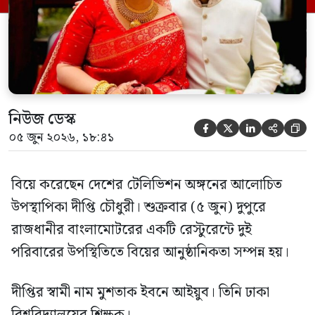
আকদ সম্পন্ন হয়েছে। পরবর্তীতে বড় পরিসরে
ধুমধাম আয়োজনে বিবাহোত্তর সংবর্ধনার
আয়োজন […]
নিউজ ডেস্ক





০৫ জুন ২০২৬, ১৮:৪১
বিয়ে করেছেন দেশের টেলিভিশন অঙ্গনের আলোচিত
উপস্থাপিকা দীপ্তি চৌধুরী। শুক্রবার (৫ জুন) দুপুরে
রাজধানীর বাংলামোটরের একটি রেস্টুরেন্টে দুই
পরিবারের উপস্থিতিতে বিয়ের আনুষ্ঠানিকতা সম্পন্ন হয়।
দীপ্তির স্বামী নাম মুশতাক ইবনে আইয়ুব। তিনি ঢাকা
বিশ্ববিদ্যালয়ের শিক্ষক।