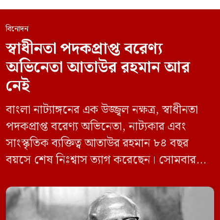
বিনোদন
স্বাধীনতা পদকপ্রাপ্ত বরেণ্য
অভিনেতা আতাউর রহমান আর
নেই
বাংলা নাট্যাঙ্গনের এক উজ্জ্বল নক্ষত্র, স্বাধীনতা
পদকপ্রাপ্ত বরেণ্য অভিনেতা, নাট্যকার এবং
সাংস্কৃতিক ব্যক্তিত্ব আতাউর রহমান ৮৪ বছর
বয়সে শেষ নিঃশ্বাস ত্যাগ করেছেন। সোমবার
(১১ মে) দিবাগত রাত ১২টার দিকে রাজধানীর
ধানমন্ডির একটি হাসপাতালে চিকিৎসাধীন
অবস্থায় তিনি ইন্তেকাল করেন (ইন্নালিল্লাহি ওয়া