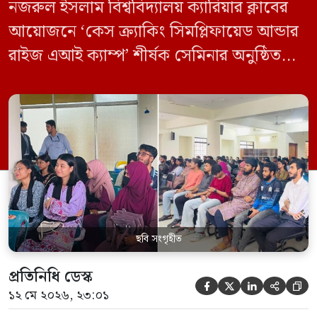
নজরুল ইসলাম বিশ্ববিদ্যালয় ক্যারিয়ার ক্লাবের
আয়োজনে ‘কেস ক্র্যাকিং সিমপ্লিফায়েড আন্ডার
রাইজ এআই ক্যাম্প’ শীর্ষক সেমিনার অনুষ্ঠিত
হয়েছে। মঙ্গলবার (১২ মে) বিশ্ববিদ্যালয়ের
কেন্দ্রীয় লাইব্রেরির নবযুগ কনফারেন্স রুমে এ
সেমিনারের আয়োজন করা হয়। এআই ক্যাম্পের
উদ্যোগে আয়োজিত সেমিনারে প্রধান আলোচক
হিসেবে উপস্থিত ছিলেন রাইজের ডিজিটাল গ্রোথ
হ্যাক ম্যানেজার মো. ইয়াসিন আরাফাত। […]
ছবি সংগৃহীত
প্রতিনিধি ডেস্ক





১২ মে ২০২৬, ২৩:০১