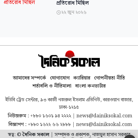
প্রতিরোধ মিছিল
২২ জুন ২০২৬

আমাদের সম্পর্কে
যোগাযোগ
ক্যারিয়ার
গোপনীয়তা নীতি
শর্তাবলি ও নীতিমালা
বাংলা কনভার্টার
ইডিবি ট্রেড সেন্টার, ৯৩ কাজী নজরুল ইসলাম এভিনিউ, কারওয়ান বাজার,
ঢাকা-১২১৫
নিউজরুম :
+৮৮০ ১৬০১ ৯৪ ২২২২
|
news@dainiksokal.com
বিজ্ঞাপণ :
+৮৮০ ১৬২২ ৬৬ ২৮৮৮
|
news@dainiksokal.com
স্বত্ব: ©
দৈনিক সকাল
|
সম্পাদক ও প্রকাশক, নাজমুল হাসান সরকার