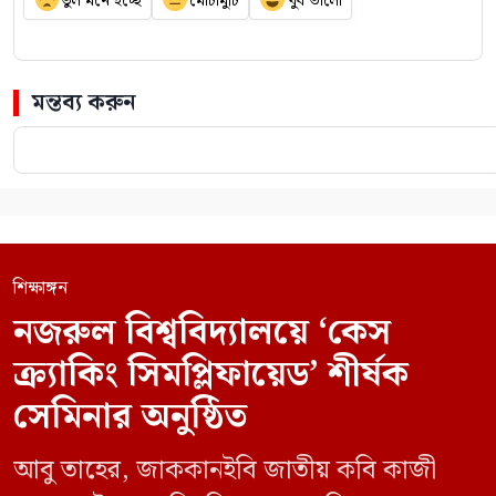
ভুল মনে হচ্ছে
মোটামুটি
খুব ভালো
মন্তব্য করুন
শিক্ষাঙ্গন
নজরুল বিশ্ববিদ্যালয়ে ‘কেস
ক্র্যাকিং সিমপ্লিফায়েড’ শীর্ষক
সেমিনার অনুষ্ঠিত
আবু তাহের, জাককানইবি জাতীয় কবি কাজী