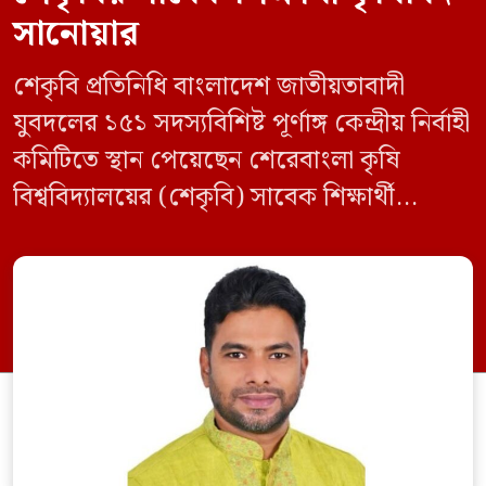
সানোয়ার
শেকৃবি প্রতিনিধি বাংলাদেশ জাতীয়তাবাদী
যুবদলের ১৫১ সদস্যবিশিষ্ট পূর্ণাঙ্গ কেন্দ্রীয় নির্বাহী
কমিটিতে স্থান পেয়েছেন শেরেবাংলা কৃষি
বিশ্ববিদ্যালয়ের (শেকৃবি) সাবেক শিক্ষার্থী
কৃষিবিদ সানোয়ার আলম। নবগঠিত কমিটিতে
তাকে কেন্দ্রীয় কৃষি বিষয়ক সম্পাদক হিসেবে
দায়িত্ব দেওয়া হয়েছে। বৃহস্পতিবার বিএনপির
সিনিয়র যুগ্ম মহাসচিব রুহুল কবির রিজভী
স্বাক্ষরিত এক বিজ্ঞপ্তিতে নতুন কমিটির
অনুমোদনের বিষয়টি জানানো হয়। কমিটিতে
আব্দুল মোনায়েম মুন্নাকে সভাপতি […]