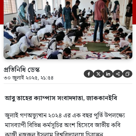
নতুন কলা ভবনের নিচতলায় এই প্রতিযোগিতা
অনুষ্ঠিত হয়। বিশ্ববিদ্যালয়ের মাননীয় উপাচার্য
প্রফেসর ড. মো. জাহাঙ্গীর আলম প্রধান অতিথি
হিসেবে উপস্থিত থেকে শিক্ষার্থীদের চিত্রাঙ্কন […]
প্রতিনিধি ডেস্ক





৩০ জুলাই ২০২৫, ২১:৫৪
আবু তাহের ক্যাম্পাস সংবাদদাতা, জাককানইবি
জুলাই গণঅভ্যুত্থান ২০২৪ এর এক বছর পূর্তি উপলক্ষ্যে
মাসব্যাপী বিভিন্ন কর্মসূচির অংশ হিসেবে জাতীয় কবি
কাজী নজরুল ইসলাম বিশ্ববিদ্যালয়ে চিত্রাঙ্কন