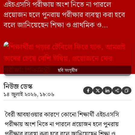
এইচএসসি পরীক্ষায় অংশ নিতে না পারলে
প্রয়োজন হলে পুনরায় পরীক্ষার ব্যবস্থা করা হবে
বলে জানিয়েছেন শিক্ষা ও প্রাথমিক ও
গণশিক্ষামন্ত্রী ড. আ ন ম এহছানুল হক মিলন।
তিনি শিক্ষার্থীদের আন্দোলন না করে পড়াশোনায়
মনোযোগ দেওয়ার আহ্বান জানিয়ে বলেন,
সরকার পরিস্থিতি নিবিড়ভাবে পর্যবেক্ষণ করছে
ছবি সংগৃহীত
এবং পরীক্ষার্থীদের স্বার্থ রক্ষায় প্রয়োজনীয় সব
পদক্ষেপ […]
নিউজ ডেস্ক





১৪ জুলাই ২০২৬, ১৮:০৬
বৈরী আবহাওয়ার কারণে কোনো শিক্ষার্থী এইচএসসি
পরীক্ষায় অংশ নিতে না পারলে প্রয়োজন হলে পুনরায়
পরীক্ষার ব্যবস্থা করা হবে বলে জানিয়েছেন শিক্ষা ও