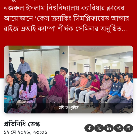
নজরুল ইসলাম বিশ্ববিদ্যালয় ক্যারিয়ার ক্লাবের
আয়োজনে ‘কেস ক্র্যাকিং সিমপ্লিফায়েড আন্ডার
রাইজ এআই ক্যাম্প’ শীর্ষক সেমিনার অনুষ্ঠিত
হয়েছে। মঙ্গলবার (১২ মে) বিশ্ববিদ্যালয়ের
কেন্দ্রীয় লাইব্রেরির নবযুগ কনফারেন্স রুমে এ
সেমিনারের আয়োজন করা হয়। এআই ক্যাম্পের
উদ্যোগে আয়োজিত সেমিনারে প্রধান আলোচক
হিসেবে উপস্থিত ছিলেন রাইজের ডিজিটাল গ্রোথ
হ্যাক ম্যানেজার মো. ইয়াসিন আরাফাত। […]
ছবি সংগৃহীত
প্রতিনিধি ডেস্ক





১২ মে ২০২৬, ২৩:০১