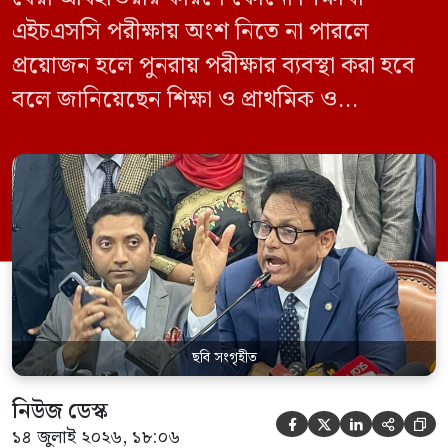
এইচএসসি পরীক্ষায় অংশ নিতে না পারলে
প্রয়োজন হলে পুনরায় পরীক্ষার ব্যবস্থা করা হবে
বলে জানিয়েছেন শিক্ষা ও প্রাথমিক ও
গণশিক্ষামন্ত্রী ড. আ ন ম এহছানুল হক মিলন।
তিনি শিক্ষার্থীদের আন্দোলন না করে পড়াশোনায়
মনোযোগ দেওয়ার আহ্বান জানিয়ে বলেন,
সরকার পরিস্থিতি নিবিড়ভাবে পর্যবেক্ষণ করছে
এবং পরীক্ষার্থীদের স্বার্থ রক্ষায় প্রয়োজনীয় সব
পদক্ষেপ […]
ছবি সংগৃহীত
নিউজ ডেস্ক





১৪ জুলাই ২০২৬, ১৮:০৬