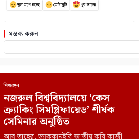
ভুল মনে হচ্ছে
মোটামুটি
খুব ভালো
মন্তব্য করুন
শিক্ষাঙ্গন
নজরুল বিশ্ববিদ্যালয়ে ‘কেস
ক্র্যাকিং সিমপ্লিফায়েড’ শীর্ষক
সেমিনার অনুষ্ঠিত
আবু তাহের, জাককানইবি জাতীয় কবি কাজী