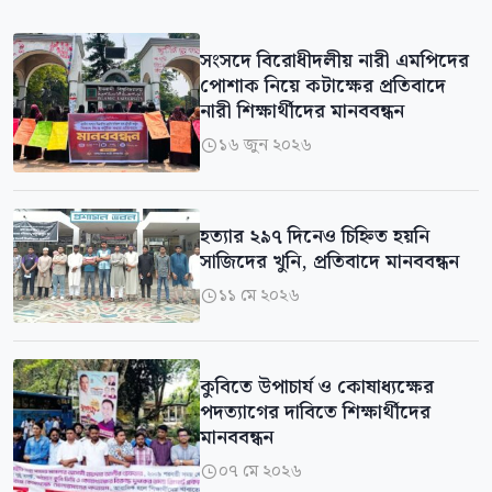
সংসদে বিরোধীদলীয় নারী এমপিদের
পোশাক নিয়ে কটাক্ষের প্রতিবাদে
নারী শিক্ষার্থীদের মানববন্ধন
১৬ জুন ২০২৬

হত্যার ২৯৭ দিনেও চিহ্নিত হয়নি
সাজিদের খুনি, প্রতিবাদে মানববন্ধন
১১ মে ২০২৬

কুবিতে উপাচার্য ও কোষাধ্যক্ষের
পদত্যাগের দাবিতে শিক্ষার্থীদের
মানববন্ধন
০৭ মে ২০২৬
