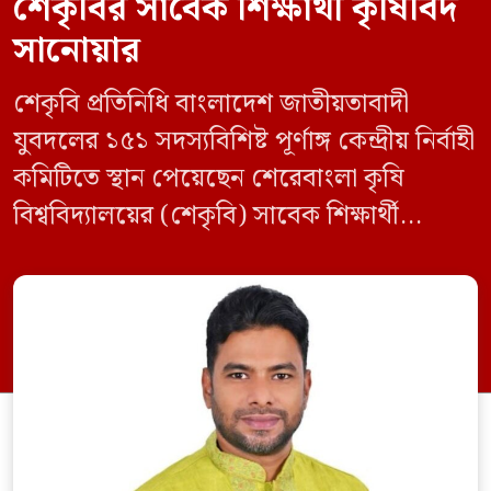
শেকৃবির সাবেক শিক্ষার্থী কৃষিবিদ
সানোয়ার
শেকৃবি প্রতিনিধি বাংলাদেশ জাতীয়তাবাদী
যুবদলের ১৫১ সদস্যবিশিষ্ট পূর্ণাঙ্গ কেন্দ্রীয় নির্বাহী
কমিটিতে স্থান পেয়েছেন শেরেবাংলা কৃষি
বিশ্ববিদ্যালয়ের (শেকৃবি) সাবেক শিক্ষার্থী
কৃষিবিদ সানোয়ার আলম। নবগঠিত কমিটিতে
তাকে কেন্দ্রীয় কৃষি বিষয়ক সম্পাদক হিসেবে
দায়িত্ব দেওয়া হয়েছে। বৃহস্পতিবার বিএনপির
সিনিয়র যুগ্ম মহাসচিব রুহুল কবির রিজভী
স্বাক্ষরিত এক বিজ্ঞপ্তিতে নতুন কমিটির
অনুমোদনের বিষয়টি জানানো হয়। কমিটিতে
আব্দুল মোনায়েম মুন্নাকে সভাপতি […]