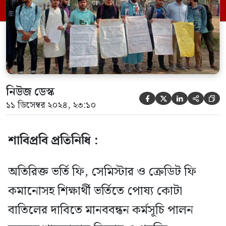
তাদের তিন দফা দাবি তুলে ধরেন। দাবি সমূহ
হলো- যৌক্তিকভাবে ভর্তি, সেমিস্টার ও ক্রেডিট
ফি […]
নিউজ ডেস্ক





১১ ডিসেম্বর ২০২৪, ২৩:১০
শাবিপ্রবি প্রতিনিধি :
অতিরিক্ত ভর্তি ফি, সেমিস্টার ও ক্রেডিট ফি
কমানোসহ শিক্ষার্থী ভর্তিতে পোষ্য কোটা
বাতিলের দাবিতে মানববন্ধন কর্মসূচি পালন