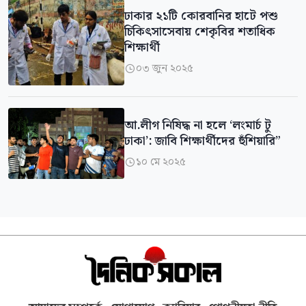
ঢাকার ২১টি কোরবানির হাটে পশু
চিকিৎসাসেবায় শেকৃবির শতাধিক
শিক্ষার্থী
০৩ জুন ২০২৫

আ.লীগ নিষিদ্ধ না হলে ‘লংমার্চ টু
ঢাকা’: জাবি শিক্ষার্থীদের হুঁশিয়ারি”
১০ মে ২০২৫
