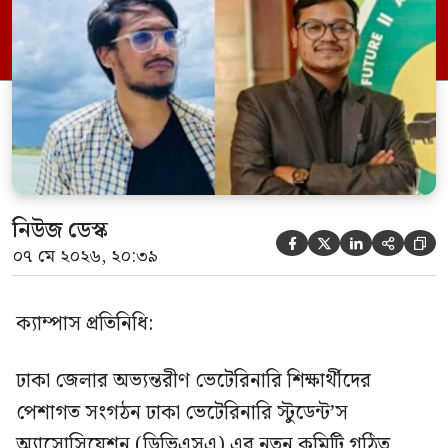
কমিটিতে সভাপতি হিসেবে দায়িত্ব পেয়েছেন
যশোর বিজ্ঞান ও প্রযুক্তি বিশ্ববিদ্যালয়ের
(যবিপ্রবি) এ কে এম মুক্তাদিরু আলিফ এবং
সাধারণ সম্পাদক হিসেবে দায়িত্ব পেয়েছেন শেরে
বাংলা […]
নিউজ ডেস্ক





০৭ মে ২০২৬, ২০:৩৯
ক্যাম্পাস প্রতিনিধি:
ঢাকা জেলার অভ্যন্তরীণ ভেটেরিনারি শিক্ষার্থীদের
পেশাগত সংগঠন ঢাকা ভেটেরিনারি স্টুডেন্ট’স
অ্যাসোসিয়েশন (ডিভিএসএ) এর নতুন কমিটি গঠিত