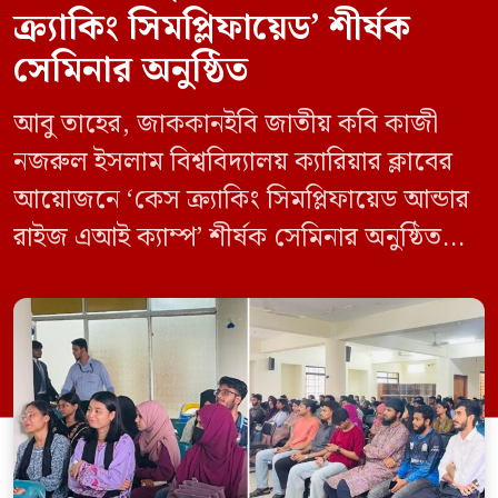
ক্র্যাকিং সিমপ্লিফায়েড’ শীর্ষক
সেমিনার অনুষ্ঠিত
আবু তাহের, জাককানইবি জাতীয় কবি কাজী
নজরুল ইসলাম বিশ্ববিদ্যালয় ক্যারিয়ার ক্লাবের
আয়োজনে ‘কেস ক্র্যাকিং সিমপ্লিফায়েড আন্ডার
রাইজ এআই ক্যাম্প’ শীর্ষক সেমিনার অনুষ্ঠিত
হয়েছে। মঙ্গলবার (১২ মে) বিশ্ববিদ্যালয়ের
কেন্দ্রীয় লাইব্রেরির নবযুগ কনফারেন্স রুমে এ
সেমিনারের আয়োজন করা হয়। এআই ক্যাম্পের
উদ্যোগে আয়োজিত সেমিনারে প্রধান আলোচক
হিসেবে উপস্থিত ছিলেন রাইজের ডিজিটাল গ্রোথ
হ্যাক ম্যানেজার মো. ইয়াসিন আরাফাত। […]