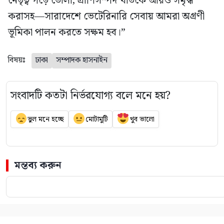
নেতৃত্ব গড়ে তোলা, প্রাণিসম্পদ খাতকে আরও সমৃদ্ধ
করাসহ—সারাদেশে ভেটেরিনারি সেবায় আমরা অগ্রণী
ভূমিকা পালন করতে সক্ষম হব।”
বিষয়ঃ
ঢাকা
সম্পাদক হাসনাইন
সংবাদটি কতটা নির্ভরযোগ্য বলে মনে হয়?
ভুল মনে হচ্ছে
মোটামুটি
খুব ভালো
মন্তব্য করুন