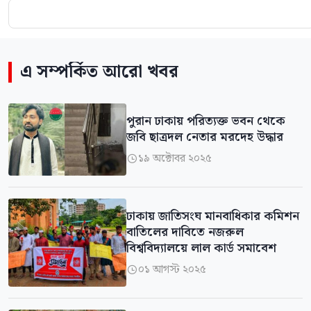
এ সম্পর্কিত আরো খবর
পুরান ঢাকায় পরিত্যক্ত ভবন থেকে
জবি ছাত্রদল নেতার মরদেহ উদ্ধার
১৯ অক্টোবর ২০২৫

ঢাকায় জাতিসংঘ মানবাধিকার কমিশন
বাতিলের দাবিতে নজরুল
বিশ্ববিদ্যালয়ে লাল কার্ড সমাবেশ
০১ আগস্ট ২০২৫
