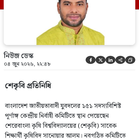
সিনিয়র যুগ্ম মহাসচিব রুহুল কবির রিজভী
স্বাক্ষরিত এক বিজ্ঞপ্তিতে নতুন কমিটির
অনুমোদনের বিষয়টি জানানো হয়। কমিটিতে
আব্দুল মোনায়েম মুন্নাকে সভাপতি […]
নিউজ ডেস্ক





০৪ জুন ২০২৬, ২২:৪৮
শেকৃবি প্রতিনিধি
বাংলাদেশ জাতীয়তাবাদী যুবদলের ১৫১ সদস্যবিশিষ্ট
পূর্ণাঙ্গ কেন্দ্রীয় নির্বাহী কমিটিতে স্থান পেয়েছেন
শেরেবাংলা কৃষি বিশ্ববিদ্যালয়ের (শেকৃবি) সাবেক
শিক্ষার্থী কৃষিবিদ সানোয়ার আলম। নবগঠিত কমিটিতে