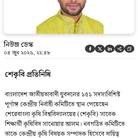
স্বাক্ষরিত এক বিজ্ঞপ্তিতে নতুন কমিটির
অনুমোদনের বিষয়টি জানানো হয়। কমিটিতে
আব্দুল মোনায়েম মুন্নাকে সভাপতি […]
নিউজ ডেস্ক





০৪ জুন ২০২৬, ২২:৪৮
শেকৃবি প্রতিনিধি
বাংলাদেশ জাতীয়তাবাদী যুবদলের ১৫১ সদস্যবিশিষ্ট
পূর্ণাঙ্গ কেন্দ্রীয় নির্বাহী কমিটিতে স্থান পেয়েছেন
শেরেবাংলা কৃষি বিশ্ববিদ্যালয়ের (শেকৃবি) সাবেক
শিক্ষার্থী কৃষিবিদ সানোয়ার আলম। নবগঠিত কমিটিতে
তাকে কেন্দ্রীয় কৃষি বিষয়ক সম্পাদক হিসেবে দায়িত্ব