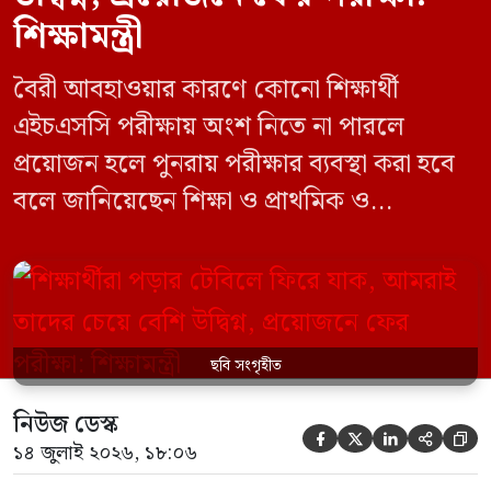
শিক্ষামন্ত্রী
বৈরী আবহাওয়ার কারণে কোনো শিক্ষার্থী
এইচএসসি পরীক্ষায় অংশ নিতে না পারলে
প্রয়োজন হলে পুনরায় পরীক্ষার ব্যবস্থা করা হবে
বলে জানিয়েছেন শিক্ষা ও প্রাথমিক ও
গণশিক্ষামন্ত্রী ড. আ ন ম এহছানুল হক মিলন।
তিনি শিক্ষার্থীদের আন্দোলন না করে পড়াশোনায়
মনোযোগ দেওয়ার আহ্বান জানিয়ে বলেন,
সরকার পরিস্থিতি নিবিড়ভাবে পর্যবেক্ষণ করছে
ছবি সংগৃহীত
এবং পরীক্ষার্থীদের স্বার্থ রক্ষায় প্রয়োজনীয় সব
পদক্ষেপ […]
নিউজ ডেস্ক





১৪ জুলাই ২০২৬, ১৮:০৬