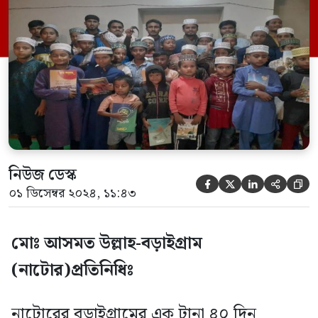
উদ্যোগে এ পুরস্কার বিতরণ করা হয়। এসময়ে
বাংলাদেশ ইসলামী ছাত্রশিবির বড়াইগ্রাম
উপজেলা শাখা সভাপতি নাজমুল হোসেন, জেলা
বাইতুল মাল ইকবাল হোসেন, বড়াইগ্রাম ইউনিয়ন
[…]
নিউজ ডেস্ক





০১ ডিসেম্বর ২০২৪, ১১:৪৩
মোঃ আসমত উল্লাহ-বড়াইগ্রাম
(নাটোর)প্রতিনিধিঃ
নাটোরের বড়াইগ্রামের এক টানা ৪০ দিন