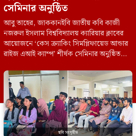
সেমিনার অনুষ্ঠিত
আবু তাহের, জাককানইবি জাতীয় কবি কাজী
নজরুল ইসলাম বিশ্ববিদ্যালয় ক্যারিয়ার ক্লাবের
আয়োজনে ‘কেস ক্র্যাকিং সিমপ্লিফায়েড আন্ডার
রাইজ এআই ক্যাম্প’ শীর্ষক সেমিনার অনুষ্ঠিত
হয়েছে। মঙ্গলবার (১২ মে) বিশ্ববিদ্যালয়ের
কেন্দ্রীয় লাইব্রেরির নবযুগ কনফারেন্স রুমে এ
সেমিনারের আয়োজন করা হয়। এআই ক্যাম্পের
উদ্যোগে আয়োজিত সেমিনারে প্রধান আলোচক
হিসেবে উপস্থিত ছিলেন রাইজের ডিজিটাল গ্রোথ
হ্যাক ম্যানেজার মো. ইয়াসিন আরাফাত। […]
ছবি সংগৃহীত