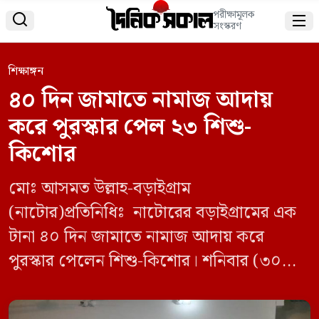
পরীক্ষামূলক


সংস্করণ
শিক্ষাঙ্গন
৪০ দিন জামাতে নামাজ আদায়
করে পুরস্কার পেল ২৩ শিশু-
কিশোর
মোঃ আসমত উল্লাহ-বড়াইগ্রাম
(নাটোর)প্রতিনিধিঃ নাটোরের বড়াইগ্রামের এক
টানা ৪০ দিন জামাতে নামাজ আদায় করে
পুরস্কার পেলেন শিশু-কিশোর। শনিবার (৩০
নভেম্বর) এশার নামাজের পর বড়াইগ্রাম মাদ্রাসা
পাড়া বাইতুন নূর জামে মসজিদে যুব সমাজের