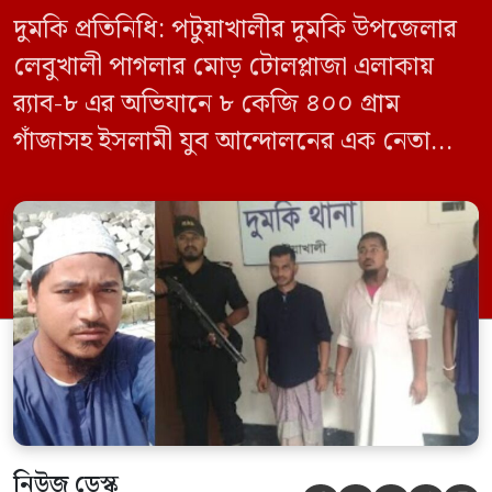
দুমকি প্রতিনিধি: পটুয়াখালীর দুমকি উপজেলার
লেবুখালী পাগলার মোড় টোলপ্লাজা এলাকায়
র‍্যাব-৮ এর অভিযানে ৮ কেজি ৪০০ গ্রাম
গাঁজাসহ ইসলামী যুব আন্দোলনের এক নেতাকে
গ্রেফতার করা হয়েছে। পরে তার দেওয়া তথ্যের
ভিত্তিতে অভিযান চালিয়ে মাদক চক্রের আরও
এক সদস্যকে আটক করা হয়। র‍্যাব ও পুলিশ
সূত্রে জানা গেছে, শুক্রবার গোপন সংবাদের
ভিত্তিতে র‍্যাব-৮, সিপিসি-১ পটুয়াখালী ক্যাম্পের
[…]
নিউজ ডেস্ক