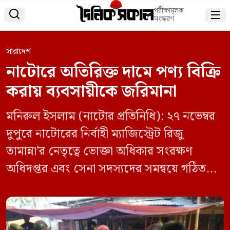
পরীক্ষামূলক


সংস্করণ
সারাদেশ
নাটোরে অতিরিক্ত দামে পণ্য বিক্রি
করায় ব্যবসায়ীকে জরিমানা
মনিরুল ইসলাম (নাটোর প্রতিনিধি): ২৭ নভেম্বর
দুপুরে নাটোরের নির্বাহী ম্যাজিস্ট্রেট রিজু
তামান্না’র নেতৃত্বে ভোক্তা অধিকার সংরক্ষণ
অধিদপ্তর এবং সেনা সদস্যদের সমন্বয়ে গঠিত
এক বিশেষ টাস্কফোর্স অভিযান পরিচালনা করে
লালপুর উপজেলার লালপুর বাজারে অতিরিক্ত
দামে নিত্যপ্রয়োজনীয় দ্রব্য বিক্রি করার দায়ে ২