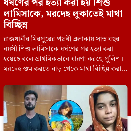
ধর্ষণের পর হত্যা করা হয় শিশু
লামিসাকে, মরদেহ লুকাতেই মাথা
বিচ্ছিন্ন
রাজধানীর মিরপুরের পল্লবী এলাকায় সাত বছর
বয়সী শিশু লামিসাকে ধর্ষণের পর হত্যা করা
হয়েছে বলে প্রাথমিকভাবে ধারণা করছে পুলিশ।
মরদেহ গুম করতে ঘাড় থেকে মাথা বিচ্ছিন্ন করা
হয় এবং শরীরের অন্য অংশও টুকরো করার চেষ্টা
চালানো হয় এই নৃশংস হত্যাকাণ্ডে পাশের ফ্ল্যাটের
ভাড়াটিয়া সোহেল রানা (৩০) ও তার স্ত্রী স্বপ্না
আক্তারকে (২৬) মাত্র ৭ ঘণ্টার […]