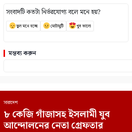
সংবাদটি কতটা নির্ভরযোগ্য বলে মনে হয়?
ভুল মনে হচ্ছে
মোটামুটি
খুব ভালো
মন্তব্য করুন
সারাদেশ
৮ কেজি গাঁজাসহ ইসলামী যুব
আন্দোলনের নেতা গ্রেফতার