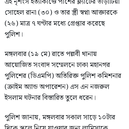
এই নৃশংস হত্যাকাণ্ডে পাশের ফ্ল্যাটের ভাড়াটিয়া
সোহেল রানা (৩০) ও তার স্ত্রী স্বপ্না আক্তারকে
(২৬) মাত্র ৭ ঘণ্টার মধ্যে গ্রেপ্তার করেছে
পুলিশ।
মঙ্গলবার (১৯ মে) রাতে পল্লবী থানায়
আয়োজিত সংবাদ সম্মেলনে ঢাকা মহানগর
পুলিশের (ডিএমপি) অতিরিক্ত পুলিশ কমিশনার
(ক্রাইম অ্যান্ড অপারেশন) এস এন নজরুল
ইসলাম ঘটনার বিস্তারিত তুলে ধরেন।
পুলিশ জানায়, মঙ্গলবার সকাল সাড়ে ১০টার
দিকে স্কুলে নিয়ে যাওয়ার জন্য লামিসাকে