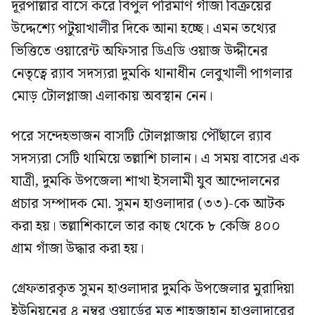
দূরপাল্লার বাসে করে বিপুল পরিমাণ গাঁজা বিক্রয়ের
উদ্দেশ্যে পটুয়াখালীর দিকে আনা হচ্ছে। এমন তথ্যের
ভিত্তিতে ওয়ারেন্ট অফিসার ডিএডি ওয়াজ উদ্দীনের
নেতৃত্বে র‍্যাব সদস্যরা দুমকি থানাধীন লেবুখালী পাগলার
মোড় টোলপ্লাজা এলাকায় অবস্থান নেন।
পরে সন্দেহভাজন বাসটি টোলপ্লাজায় পৌঁছালে র‍্যাব
সদস্যরা সেটি থামিয়ে তল্লাশি চালান। এ সময় বাসের এক
যাত্রী, দুমকি উপজেলা শাখা ইসলামী যুব আন্দোলনের
প্রচার সম্পাদক মো. সুমন হাওলাদার (৩৩)-কে আটক
করা হয়। তল্লাশিকালে তার কাছ থেকে ৮ কেজি ৪০০
গ্রাম গাঁজা উদ্ধার করা হয়।
গ্রেফতারকৃত সুমন হাওলাদার দুমকি উপজেলার মুরাদিয়া
ইউনিয়নের ৪ নম্বর ওয়ার্ডের মৃত শাহজাহান হাওলাদারের