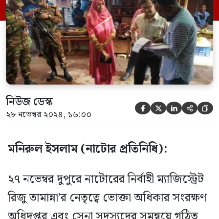
ব্যবসায়ীকে ৩৫ হাজার টাকা জরিমানা করা হয়।
অভিযানে নিত্যপ্রয়োজনীয় পন্যের বাজার
পরিস্থিতি ও সরবরাহ চেইন […]
নিউজ ডেস্ক





২৮ নভেম্বর ২০২৪, ১৬:০০
মনিরুল ইসলাম (নাটোর প্রতিনিধি):
২৭ নভেম্বর দুপুরে নাটোরের নির্বাহী ম্যাজিস্ট্রেট
রিজু তামান্না’র নেতৃত্বে ভোক্তা অধিকার সংরক্ষণ
অধিদপ্তর এবং সেনা সদস্যদের সমন্বয়ে গঠিত