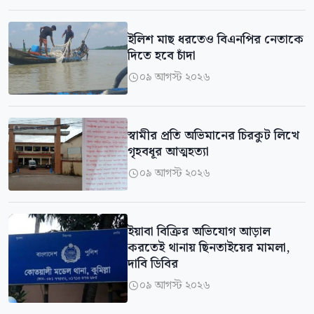
ইলিশ মাছ ধরতেও বিএনপির নেতাকে
দিতে হবে চাঁদা
০৯ আগস্ট ২০২৬

স্বামীর প্রতি অভিমানের চিরকুট লিখে
গৃহবধূর আত্মহত্যা
০৯ আগস্ট ২০২৬

ইয়াবা বিক্রির অভিযোগ আড়াল
করতেই থানায় ছিনতাইয়ের মামলা,
দাবি ডিবির
০৯ আগস্ট ২০২৬
