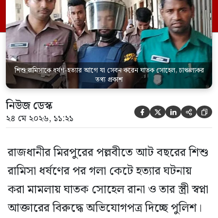
জানিয়েছেন আসামি। রোববার (২৪ মে) সকালে
মামলার তদন্ত কর্মকর্তা পল্লবী থানার উপ-
পরিদর্শক অহিদুজ্জামান এ তথ্য নিছিত করেন।
তিনি বলেন, […]
শিশু রামিসাকে ধর্ষণ-হত্যার আগে যা সেবন করেন ঘাতক সোহেল, চাঞ্চল্যকর
তথ্য প্রকাশ
নিউজ ডেস্ক





২৪ মে ২০২৬, ১১:২১
রাজধানীর মিরপুরের পল্লবীতে আট বছরের শিশু
রামিসা ধর্ষণের পর গলা কেটে হত্যার ঘটনায়
করা মামলায় ঘাতক সোহেল রানা ও তার স্ত্রী স্বপ্না
আক্তারের বিরুদ্ধে অভিযোগপত্র দিচ্ছে পুলিশ।