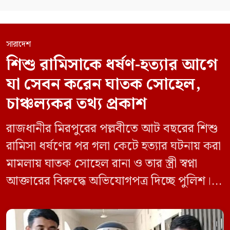
সারাদেশ
শিশু রামিসাকে ধর্ষণ-হত্যার আগে
যা সেবন করেন ঘাতক সোহেল,
চাঞ্চল্যকর তথ্য প্রকাশ
রাজধানীর মিরপুরের পল্লবীতে আট বছরের শিশু
রামিসা ধর্ষণের পর গলা কেটে হত্যার ঘটনায় করা
মামলায় ঘাতক সোহেল রানা ও তার স্ত্রী স্বপ্না
আক্তারের বিরুদ্ধে অভিযোগপত্র দিচ্ছে পুলিশ।
একইসঙ্গে রামিসাকে ধর্ষণ-হত্যার আগে ইয়াবা
সেবন করেছিলেন বলে জবানবন্দিতে