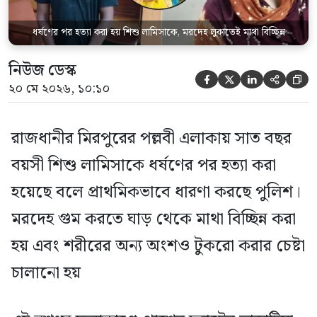
ধর্ষণের পর হত্যা করা হয় শিশু লামিসাকে, মরদেহ লুকাতেই মাথা বিচ্ছিন্ন
নিউজ ডেস্ক





২০ মে ২০২৬, ১০:১০
রাজধানীর মিরপুরের পল্লবী এলাকায় সাত বছর
বয়সী শিশু লামিসাকে ধর্ষণের পর হত্যা করা
হয়েছে বলে প্রাথমিকভাবে ধারণা করছে পুলিশ।
মরদেহ গুম করতে ঘাড় থেকে মাথা বিচ্ছিন্ন করা
হয় এবং শরীরের অন্য অংশও টুকরো করার চেষ্টা
চালানো হয়