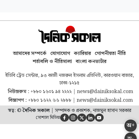
আমাদের সম্পর্কে
যোগাযোগ
ক্যারিয়ার
গোপনীয়তা নীতি
শর্তাবলি ও নীতিমালা
বাংলা কনভার্টার
ইডিবি ট্রেড সেন্টার, ৯৩ কাজী নজরুল ইসলাম এভিনিউ, কারওয়ান বাজার,
ঢাকা-১২১৫
নিউজরুম :
+৮৮০ ১৬০১ ৯৪ ২২২২
|
news@dainiksokal.com
বিজ্ঞাপণ :
+৮৮০ ১৬২২ ৬৬ ২৮৮৮
|
news@dainiksokal.com
স্বত্ব: ©
দৈনিক সকাল
|
সম্পাদক ও প্রকাশক, নাজমুল হাসান সরকার
সোশ্যাল মিডিয়া





অ+
অ-