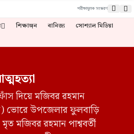


পরীক্ষামূলক সংস্করণ
ন
শিক্ষাঙ্গন
বানিজ্য
সোশ্যাল মিডিয়া
্মহত্যা
ফাঁস দিয়ে মজিবর রহমান
বর) ভোরে উপজেলার ফুলবাড়ি
ৃত মজিবর রহমান পাশ্ববর্তী