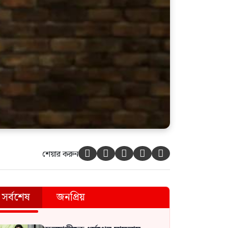
শেয়ার করুন





সর্বশেষ
জনপ্রিয়