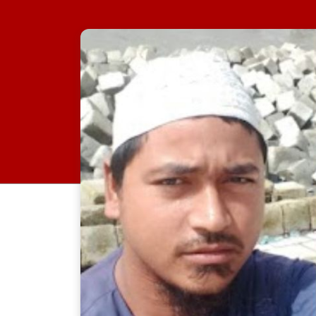
র‍্যাব-৮, সিপিসি-১ পটুয়াখাল