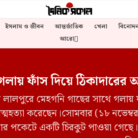
ইসলাম ও জীবন
আন্তর্জাতিক
খেলা
বিনোদ
আরো
লায় ফাঁস দিয়ে ঠিকাদারের আত
ের লালপুরে মেহগনি গাছের সাথে গলায় 
ত্মহত্যা করেছেন।সোমবার (১৮ নভেম্
ার পকেটে একটি চিরকুট পাওয়া গেছে। ম