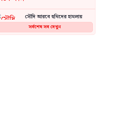
সৌদি আরবে হুথিদের হামলায়
শিশুসহ আহত ১১ জন, বড় হামলার
সর্বশেষ সব দেখুন
আশঙ্কায় রিয়াদ