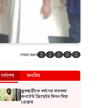
শব্দদূষণ নিয়ন্ত্রণের নামে ভারতে
আজান বন্ধে খুলে নেওয়া হচ্ছে
মসজিদের মাইক
শেয়ার করুন





সর্বশেষ
জনপ্রিয়
স্কুলছাত্রীকে ধর্ষণের মামলায়
কনটেন্ট ক্রিয়েটর রিপন মিয়া
গ্রেপ্তার