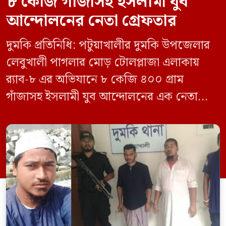
৮ কেজি গাঁজাসহ ইসলামী যুব
আন্দোলনের নেতা গ্রেফতার
দুমকি প্রতিনিধি: পটুয়াখালীর দুমকি উপজেলার
লেবুখালী পাগলার মোড় টোলপ্লাজা এলাকায়
র‍্যাব-৮ এর অভিযানে ৮ কেজি ৪০০ গ্রাম
গাঁজাসহ ইসলামী যুব আন্দোলনের এক নেতাকে
গ্রেফতার করা হয়েছে। পরে তার দেওয়া তথ্যের
ভিত্তিতে অভিযান চালিয়ে মাদক চক্রের আরও
এক সদস্যকে আটক করা হয়। র‍্যাব ও পুলিশ
সূত্রে জানা গেছে, শুক্রবার গোপন সংবাদের
ভিত্তিতে র‍্যাব-৮, সিপিসি-১ পটুয়াখালী ক্যাম্পের
[…]