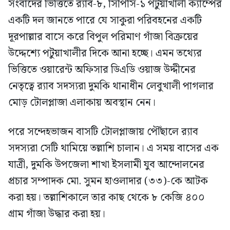
সংবাদের ভিত্তিতে র‍্যাব-৮, সিপিসি-১ পটুয়াখালী ক্যাম্পের
একটি দল জানতে পারে যে সাকুরা পরিবহনের একটি
দূরপাল্লার বাসে করে বিপুল পরিমাণ গাঁজা বিক্রয়ের
উদ্দেশ্যে পটুয়াখালীর দিকে আনা হচ্ছে। এমন তথ্যের
ভিত্তিতে ওয়ারেন্ট অফিসার ডিএডি ওয়াজ উদ্দীনের
নেতৃত্বে র‍্যাব সদস্যরা দুমকি থানাধীন লেবুখালী পাগলার
মোড় টোলপ্লাজা এলাকায় অবস্থান নেন।
পরে সন্দেহভাজন বাসটি টোলপ্লাজায় পৌঁছালে র‍্যাব
সদস্যরা সেটি থামিয়ে তল্লাশি চালান। এ সময় বাসের এক
যাত্রী, দুমকি উপজেলা শাখা ইসলামী যুব আন্দোলনের
প্রচার সম্পাদক মো. সুমন হাওলাদার (৩৩)-কে আটক
করা হয়। তল্লাশিকালে তার কাছ থেকে ৮ কেজি ৪০০
গ্রাম গাঁজা উদ্ধার করা হয়।