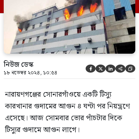
গজারিয়া, গজারিয়া বিসিক ফায়ার স্টেশন,বন্দর,
কাঁচপুর ও নারায়ণগঞ্জ স্টেশনের ১২টি ইউনিট
ঘটনাস্থলে যায়। প্রায় […]
নিউজ ডেস্ক





১৮ নভেম্বর ২০২৪, ১০:৫৪
নারায়ণগঞ্জের সোনারগাঁওয়ে একটি টিস্যু
কারখানার গুদামের আগুন ৪ ঘণ্টা পর নিয়ন্ত্রণে
এসেছে। আজ সোমবার ভোর পাঁচটার দিকে
টিস্যুর গুদামে আগুন লাগে।