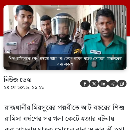
সেবন করেছিলেন বলে জবানবন্দিতে
জানিয়েছেন আসামি। রোববার (২৪ মে) সকালে
মামলার তদন্ত কর্মকর্তা পল্লবী থানার উপ-
পরিদর্শক অহিদুজ্জামান এ তথ্য নিছিত করেন।
তিনি বলেন, […]
শিশু রামিসাকে ধর্ষণ-হত্যার আগে যা সেবন করেন ঘাতক সোহেল, চাঞ্চল্যকর
তথ্য প্রকাশ
নিউজ ডেস্ক





২৪ মে ২০২৬, ১১:২১
রাজধানীর মিরপুরের পল্লবীতে আট বছরের শিশু
রামিসা ধর্ষণের পর গলা কেটে হত্যার ঘটনায়