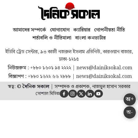
আমাদের সম্পর্কে
যোগাযোগ
ক্যারিয়ার
গোপনীয়তা নীতি
শর্তাবলি ও নীতিমালা
বাংলা কনভার্টার
ইডিবি ট্রেড সেন্টার, ৯৩ কাজী নজরুল ইসলাম এভিনিউ, কারওয়ান বাজার,
ঢাকা-১২১৫
নিউজরুম :
+৮৮০ ১৬০১ ৯৪ ২২২২
|
news@dainiksokal.com
বিজ্ঞাপণ :
+৮৮০ ১৬২২ ৬৬ ২৮৮৮
|
news@dainiksokal.com
স্বত্ব: ©
দৈনিক সকাল
|
সম্পাদক ও প্রকাশক, নাজমুল হাসান সরকার
সোশ্যাল মিডিয়া





অ+
অ-