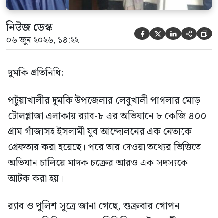
নিউজ ডেস্ক





০৬ জুন ২০২৬, ১৪:২২
দুমকি প্রতিনিধি:
পটুয়াখালীর দুমকি উপজেলার লেবুখালী পাগলার মোড়
টোলপ্লাজা এলাকায় র‍্যাব-৮ এর অভিযানে ৮ কেজি ৪০০
গ্রাম গাঁজাসহ ইসলামী যুব আন্দোলনের এক নেতাকে
গ্রেফতার করা হয়েছে। পরে তার দেওয়া তথ্যের ভিত্তিতে
অভিযান চালিয়ে মাদক চক্রের আরও এক সদস্যকে
আটক করা হয়।
র‍্যাব ও পুলিশ সূত্রে জানা গেছে, শুক্রবার গোপন