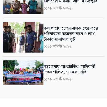
ধর্ষণচেষ্টা মামলায় আসামি গ্রেপ্তার
০৯ আগস্ট ২০২৬

কলাপাড়ায় চেতনানাশক স্প্রে করে
পরিবারকে অচেতন করে ৫ লাখ
টাকার মালামাল লুট
০৯ আগস্ট ২০২৬

বড়লেখায় আন্তর্জাতিক আদিবাসী
দিবস পালিত, ১৪ দফা দাবি
০৯ আগস্ট ২০২৬
