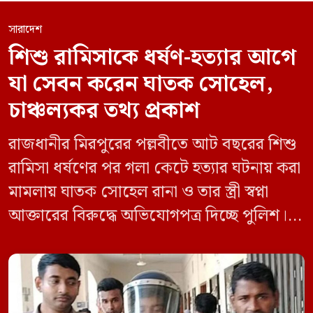
সারাদেশ
শিশু রামিসাকে ধর্ষণ-হত্যার আগে
যা সেবন করেন ঘাতক সোহেল,
চাঞ্চল্যকর তথ্য প্রকাশ
রাজধানীর মিরপুরের পল্লবীতে আট বছরের শিশু
রামিসা ধর্ষণের পর গলা কেটে হত্যার ঘটনায় করা
মামলায় ঘাতক সোহেল রানা ও তার স্ত্রী স্বপ্না
আক্তারের বিরুদ্ধে অভিযোগপত্র দিচ্ছে পুলিশ।
একইসঙ্গে রামিসাকে ধর্ষণ-হত্যার আগে ইয়াবা
সেবন করেছিলেন বলে জবানবন্দিতে
জানিয়েছেন আসামি। রোববার (২৪ মে) সকালে
মামলার তদন্ত কর্মকর্তা পল্লবী থানার উপ-