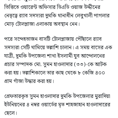
ভিত্তিতে ওয়ারেন্ট অফিসার ডিএডি ওয়াজ উদ্দীনের
নেতৃত্বে র‍্যাব সদস্যরা দুমকি থানাধীন লেবুখালী পাগলার
মোড় টোলপ্লাজা এলাকায় অবস্থান নেন।
পরে সন্দেহভাজন বাসটি টোলপ্লাজায় পৌঁছালে র‍্যাব
সদস্যরা সেটি থামিয়ে তল্লাশি চালান। এ সময় বাসের এক
যাত্রী, দুমকি উপজেলা শাখা ইসলামী যুব আন্দোলনের
প্রচার সম্পাদক মো. সুমন হাওলাদার (৩৩)-কে আটক
করা হয়। তল্লাশিকালে তার কাছ থেকে ৮ কেজি ৪০০
গ্রাম গাঁজা উদ্ধার করা হয়।
গ্রেফতারকৃত সুমন হাওলাদার দুমকি উপজেলার মুরাদিয়া
ইউনিয়নের ৪ নম্বর ওয়ার্ডের মৃত শাহজাহান হাওলাদারের
ছেলে।