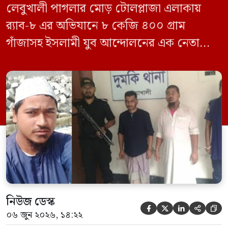
লেবুখালী পাগলার মোড় টোলপ্লাজা এলাকায়
র‍্যাব-৮ এর অভিযানে ৮ কেজি ৪০০ গ্রাম
গাঁজাসহ ইসলামী যুব আন্দোলনের এক নেতাকে
গ্রেফতার করা হয়েছে। পরে তার দেওয়া তথ্যের
ভিত্তিতে অভিযান চালিয়ে মাদক চক্রের আরও
এক সদস্যকে আটক করা হয়। র‍্যাব ও পুলিশ
সূত্রে জানা গেছে, শুক্রবার গোপন সংবাদের
ভিত্তিতে র‍্যাব-৮, সিপিসি-১ পটুয়াখালী ক্যাম্পের
[…]
নিউজ ডেস্ক





০৬ জুন ২০২৬, ১৪:২২