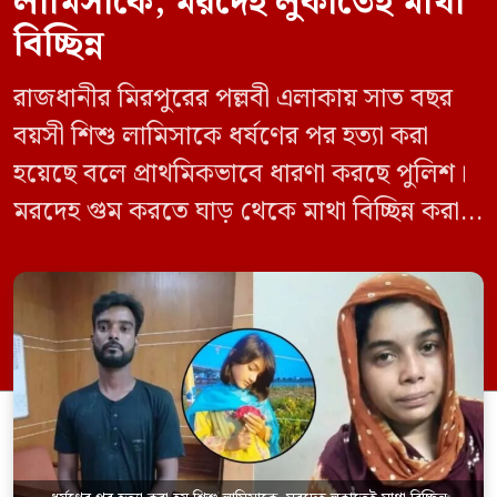
লামিসাকে, মরদেহ লুকাতেই মাথা
বিচ্ছিন্ন
রাজধানীর মিরপুরের পল্লবী এলাকায় সাত বছর
বয়সী শিশু লামিসাকে ধর্ষণের পর হত্যা করা
হয়েছে বলে প্রাথমিকভাবে ধারণা করছে পুলিশ।
মরদেহ গুম করতে ঘাড় থেকে মাথা বিচ্ছিন্ন করা
হয় এবং শরীরের অন্য অংশও টুকরো করার চেষ্টা
চালানো হয় এই নৃশংস হত্যাকাণ্ডে পাশের ফ্ল্যাটের
ভাড়াটিয়া সোহেল রানা (৩০) ও তার স্ত্রী স্বপ্না
আক্তারকে (২৬) মাত্র ৭ ঘণ্টার […]