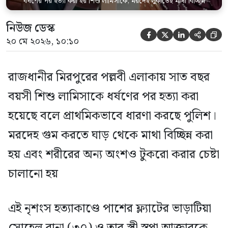
ধর্ষণের পর হত্যা করা হয় শিশু লামিসাকে, মরদেহ লুকাতেই মাথা বিচ্ছিন্ন
নিউজ ডেস্ক





২০ মে ২০২৬, ১০:১০
রাজধানীর মিরপুরের পল্লবী এলাকায় সাত বছর
বয়সী শিশু লামিসাকে ধর্ষণের পর হত্যা করা
হয়েছে বলে প্রাথমিকভাবে ধারণা করছে পুলিশ।
মরদেহ গুম করতে ঘাড় থেকে মাথা বিচ্ছিন্ন করা
হয় এবং শরীরের অন্য অংশও টুকরো করার চেষ্টা
চালানো হয়
এই নৃশংস হত্যাকাণ্ডে পাশের ফ্ল্যাটের ভাড়াটিয়া
সোহেল রানা (৩০) ও তার স্ত্রী স্বপ্না আক্তারকে