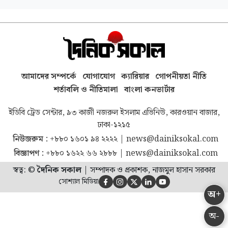
আমাদের সম্পর্কে
যোগাযোগ
ক্যারিয়ার
গোপনীয়তা নীতি
শর্তাবলি ও নীতিমালা
বাংলা কনভার্টার
ইডিবি ট্রেড সেন্টার, ৯৩ কাজী নজরুল ইসলাম এভিনিউ, কারওয়ান বাজার,
ঢাকা-১২১৫
নিউজরুম :
+৮৮০ ১৬০১ ৯৪ ২২২২
|
news@dainiksokal.com
বিজ্ঞাপণ :
+৮৮০ ১৬২২ ৬৬ ২৮৮৮
|
news@dainiksokal.com
স্বত্ব: ©
দৈনিক সকাল
|
সম্পাদক ও প্রকাশক, নাজমুল হাসান সরকার
সোশ্যাল মিডিয়া





অ+
অ-