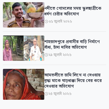
নদীতে গোসলের সময় স্কুলছাত্রীকে
ধর্ষণ চেষ্টার অভিযোগ
৩১ জুলাই ২০২৬

শাহজাদপুরে প্রবাসীর বাড়ি নির্মাণে
বাঁধা, চাঁদা দাবির অভিযোগ
২৯ জুলাই ২০২৬

আমতলীতে জমি লিখে না দেওয়ায়
বৃদ্ধা মাকে ঘাড়ধাক্কা দিয়ে বের করে
দেওয়ার অভিযোগ
২৫ জুলাই ২০২৬
