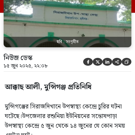
প্রতিমা চক্রবর্তী। তিনি আরো জানান গত ৫ জুন
পবিত্র ঈদুল আযহার ছুটি পেয়ে গ্রামের বাড়িতে
ঈদ উদযাপন […]
ছবি : সংগৃহীত
নিউজ ডেস্ক





১৫ জুন ২০২৫, ২২:০৮
আক্কাছ আলী, মুন্সিগঞ্জ প্রতিনিধি
মুন্সিগঞ্জের সিরাজদিখানে উপস্বাস্থ্য কেন্দ্রে চুরির ঘটনা
ঘটেছে।উপজেলার রশুনিয়া ইউনিয়নের সন্তোষপাড়া
উপস্বাস্থ্য কেন্দ্রে ৫ জুন থেকে ১৪ জুনের যে কোন সময়