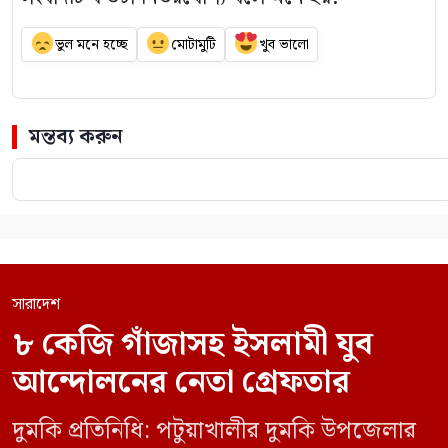
ভুল মনে হচ্ছে
মোটামুটি
খুব ভালো
মন্তব্য করুন
সারাদেশ
৮ কেজি গাঁজাসহ ইসলামী যুব
আন্দোলনের নেতা গ্রেফতার
দুমকি প্রতিনিধি: পটুয়াখালীর দুমকি উপজেলার