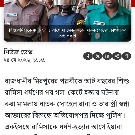
পরিদর্শক অহিদুজ্জামান এ তথ্য নিছিত করেন।
তিনি বলেন, […]
শিশু রামিসাকে ধর্ষণ-হত্যার আগে যা সেবন করেন ঘাতক সোহেল, চাঞ্চল্যকর
তথ্য প্রকাশ
নিউজ ডেস্ক





২৪ মে ২০২৬, ১১:২১
রাজধানীর মিরপুরের পল্লবীতে আট বছরের শিশু
রামিসা ধর্ষণের পর গলা কেটে হত্যার ঘটনায়
করা মামলায় ঘাতক সোহেল রানা ও তার স্ত্রী স্বপ্না
আক্তারের বিরুদ্ধে অভিযোগপত্র দিচ্ছে পুলিশ।
একইসঙ্গে রামিসাকে ধর্ষণ-হত্যার আগে ইয়াবা