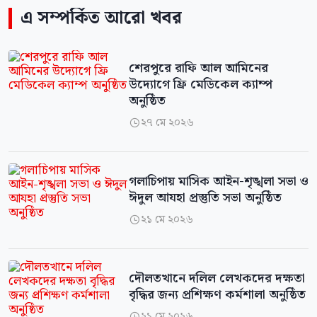
এ সম্পর্কিত আরো খবর
শেরপুরে রাফি আল আমিনের
উদ্যোগে ফ্রি মেডিকেল ক্যাম্প
অনুষ্ঠিত
২৭ মে ২০২৬

গলাচিপায় মাসিক আইন-শৃঙ্খলা সভা ও
ঈদুল আযহা প্রস্তুতি সভা অনুষ্ঠিত
২১ মে ২০২৬

দৌলতখানে দলিল লেখকদের দক্ষতা
বৃদ্ধির জন্য প্রশিক্ষণ কর্মশালা অনুষ্ঠিত
২১ মে ২০২৬
