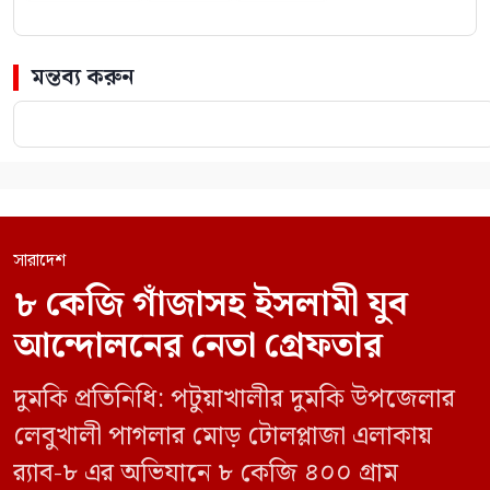
মন্তব্য করুন
সারাদেশ
৮ কেজি গাঁজাসহ ইসলামী যুব
আন্দোলনের নেতা গ্রেফতার
দুমকি প্রতিনিধি: পটুয়াখালীর দুমকি উপজেলার
লেবুখালী পাগলার মোড় টোলপ্লাজা এলাকায়
র‍্যাব-৮ এর অভিযানে ৮ কেজি ৪০০ গ্রাম