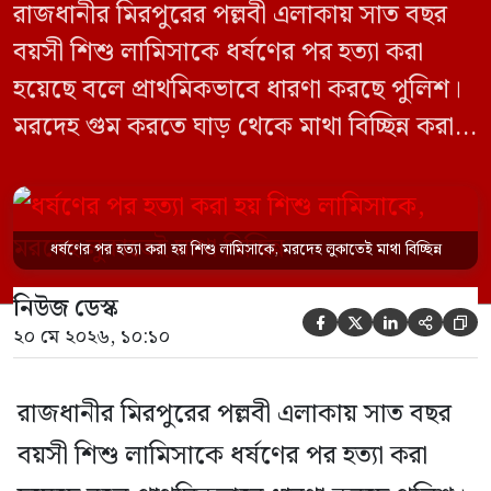
রাজধানীর মিরপুরের পল্লবী এলাকায় সাত বছর
বয়সী শিশু লামিসাকে ধর্ষণের পর হত্যা করা
হয়েছে বলে প্রাথমিকভাবে ধারণা করছে পুলিশ।
মরদেহ গুম করতে ঘাড় থেকে মাথা বিচ্ছিন্ন করা
হয় এবং শরীরের অন্য অংশও টুকরো করার চেষ্টা
চালানো হয় এই নৃশংস হত্যাকাণ্ডে পাশের ফ্ল্যাটের
ভাড়াটিয়া সোহেল রানা (৩০) ও তার স্ত্রী স্বপ্না
ধর্ষণের পর হত্যা করা হয় শিশু লামিসাকে, মরদেহ লুকাতেই মাথা বিচ্ছিন্ন
আক্তারকে (২৬) মাত্র ৭ ঘণ্টার […]
নিউজ ডেস্ক





২০ মে ২০২৬, ১০:১০
রাজধানীর মিরপুরের পল্লবী এলাকায় সাত বছর
বয়সী শিশু লামিসাকে ধর্ষণের পর হত্যা করা