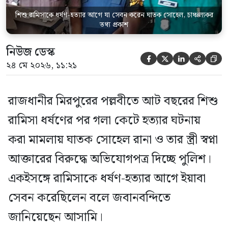
শিশু রামিসাকে ধর্ষণ-হত্যার আগে যা সেবন করেন ঘাতক সোহেল, চাঞ্চল্যকর
তথ্য প্রকাশ
নিউজ ডেস্ক





২৪ মে ২০২৬, ১১:২১
রাজধানীর মিরপুরের পল্লবীতে আট বছরের শিশু
রামিসা ধর্ষণের পর গলা কেটে হত্যার ঘটনায়
করা মামলায় ঘাতক সোহেল রানা ও তার স্ত্রী স্বপ্না
আক্তারের বিরুদ্ধে অভিযোগপত্র দিচ্ছে পুলিশ।
একইসঙ্গে রামিসাকে ধর্ষণ-হত্যার আগে ইয়াবা
সেবন করেছিলেন বলে জবানবন্দিতে
জানিয়েছেন আসামি।