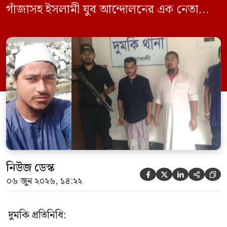
গাঁজাসহ ইসলামী যুব আন্দোলনের এক নেতাকে
গ্রেফতার করা হয়েছে। পরে তার দেওয়া তথ্যের
ভিত্তিতে অভিযান চালিয়ে মাদক চক্রের আরও
এক সদস্যকে আটক করা হয়। র‍্যাব ও পুলিশ
সূত্রে জানা গেছে, শুক্রবার গোপন সংবাদের
ভিত্তিতে র‍্যাব-৮, সিপিসি-১ পটুয়াখালী ক্যাম্পের
[…]
নিউজ ডেস্ক





০৬ জুন ২০২৬, ১৪:২২
দুমকি প্রতিনিধি: