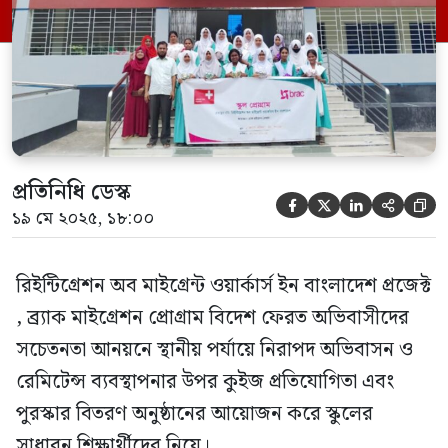
রবিবার সকাল ১১ টায় নরসিংদী জেলার রায়পুরা
উপজেলার চান্দেরকান্দি ইউনিয়নের শতদল
বালিকা উচ্চ বিদ্যালয়ের সভাকক্ষে স্কুলের […]
প্রতিনিধি ডেস্ক





১৯ মে ২০২৫, ১৮:০০
রিইন্টিগ্রেশন অব মাইগ্রেন্ট ওয়ার্কার্স ইন বাংলাদেশ প্রজেক্ট
, ব্র্যাক মাইগ্রেশন প্রোগ্রাম বিদেশ ফেরত অভিবাসীদের
সচেতনতা আনয়নে স্থানীয় পর্যায়ে নিরাপদ অভিবাসন ও
রেমিটেন্স ব্যবস্থাপনার উপর কুইজ প্রতিযোগিতা এবং
পুরস্কার বিতরণ অনুষ্ঠানের আয়োজন করে স্কুলের
সাধারন শিক্ষার্থীদের নিয়ে।