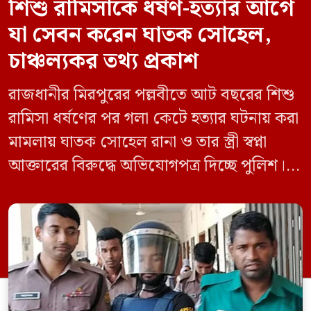
শিশু রামিসাকে ধর্ষণ-হত্যার আগে
যা সেবন করেন ঘাতক সোহেল,
চাঞ্চল্যকর তথ্য প্রকাশ
রাজধানীর মিরপুরের পল্লবীতে আট বছরের শিশু
রামিসা ধর্ষণের পর গলা কেটে হত্যার ঘটনায় করা
মামলায় ঘাতক সোহেল রানা ও তার স্ত্রী স্বপ্না
আক্তারের বিরুদ্ধে অভিযোগপত্র দিচ্ছে পুলিশ।
একইসঙ্গে রামিসাকে ধর্ষণ-হত্যার আগে ইয়াবা
সেবন করেছিলেন বলে জবানবন্দিতে
জানিয়েছেন আসামি। রোববার (২৪ মে) সকালে
মামলার তদন্ত কর্মকর্তা পল্লবী থানার উপ-
পরিদর্শক অহিদুজ্জামান এ তথ্য নিছিত করেন।
তিনি বলেন, […]