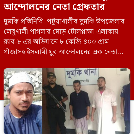
আন্দোলনের নেতা গ্রেফতার
দুমকি প্রতিনিধি: পটুয়াখালীর দুমকি উপজেলার
লেবুখালী পাগলার মোড় টোলপ্লাজা এলাকায়
র‍্যাব-৮ এর অভিযানে ৮ কেজি ৪০০ গ্রাম
গাঁজাসহ ইসলামী যুব আন্দোলনের এক নেতাকে
গ্রেফতার করা হয়েছে। পরে তার দেওয়া তথ্যের
ভিত্তিতে অভিযান চালিয়ে মাদক চক্রের আরও
এক সদস্যকে আটক করা হয়। র‍্যাব ও পুলিশ
সূত্রে জানা গেছে, শুক্রবার গোপন সংবাদের
ভিত্তিতে র‍্যাব-৮, সিপিসি-১ পটুয়াখালী ক্যাম্পের
[…]