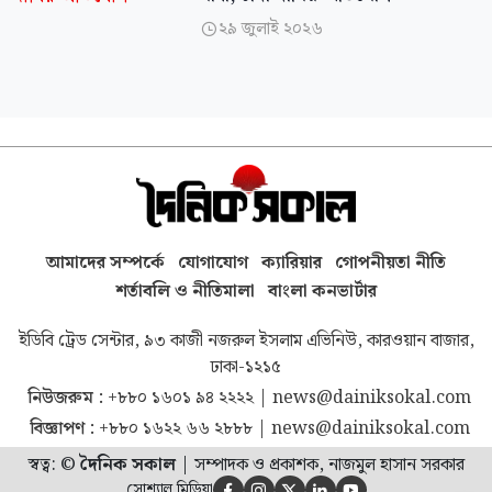
২৯ জুলাই ২০২৬

আমাদের সম্পর্কে
যোগাযোগ
ক্যারিয়ার
গোপনীয়তা নীতি
শর্তাবলি ও নীতিমালা
বাংলা কনভার্টার
ইডিবি ট্রেড সেন্টার, ৯৩ কাজী নজরুল ইসলাম এভিনিউ, কারওয়ান বাজার,
ঢাকা-১২১৫
নিউজরুম :
+৮৮০ ১৬০১ ৯৪ ২২২২
|
news@dainiksokal.com
বিজ্ঞাপণ :
+৮৮০ ১৬২২ ৬৬ ২৮৮৮
|
news@dainiksokal.com
স্বত্ব: ©
দৈনিক সকাল
|
সম্পাদক ও প্রকাশক, নাজমুল হাসান সরকার
সোশ্যাল মিডিয়া




