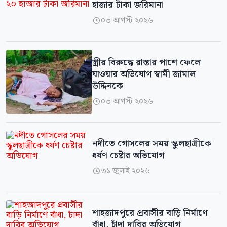
হাজার টাকা জরিমানা
০৩ আগস্ট ২০২৬

স্ত্রীর বিরুদ্ধে রাস্তার পাশে ফেলে
যাওয়ার অভিযোগ স্বামী জামাল
উদ্দিনকে
০৩ আগস্ট ২০২৬

নদীতে গোসলের সময় স্কুলছাত্রীকে
ধর্ষণ চেষ্টার অভিযোগ
৩১ জুলাই ২০২৬

শাহজাদপুরে প্রবাসীর বাড়ি নির্মাণে
বাঁধা, চাঁদা দাবির অভিযোগ