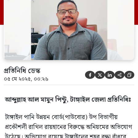
সেই মহলের সাথে আতাত করে শহর রক্ষা বাঁধ
দিয়ে দেদারছে চলছে দশ চাকার গাড়ি। এতে শহর
নক্ষা বাঁধটি খানাখন্দে […]
প্রতিনিধি ডেস্ক





০৫ মে ২০২৫, ০০:২৬
আব্দুল্লাহ আল মামুন পিন্টু, টাঙ্গাইল জেলা প্রতিনিধিঃ
টাঙ্গাইল পানি উন্নয়ন বোর্ড(পাউবোর) উপ বিভাগীয়
প্রকৌশলী রাখিল রায়হানের বিরুদ্ধে অনিয়মের অভিযোগ
উঠেছে। অভিযোগ রয়েছে টাঙ্গাইলের শহর রক্ষা বাঁধরে