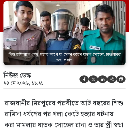
সেবন করেছিলেন বলে জবানবন্দিতে
জানিয়েছেন আসামি। রোববার (২৪ মে) সকালে
মামলার তদন্ত কর্মকর্তা পল্লবী থানার উপ-
পরিদর্শক অহিদুজ্জামান এ তথ্য নিছিত করেন।
তিনি বলেন, […]
শিশু রামিসাকে ধর্ষণ-হত্যার আগে যা সেবন করেন ঘাতক সোহেল, চাঞ্চল্যকর
তথ্য প্রকাশ
নিউজ ডেস্ক





২৪ মে ২০২৬, ১১:২১
রাজধানীর মিরপুরের পল্লবীতে আট বছরের শিশু
রামিসা ধর্ষণের পর গলা কেটে হত্যার ঘটনায়
করা মামলায় ঘাতক সোহেল রানা ও তার স্ত্রী স্বপ্না