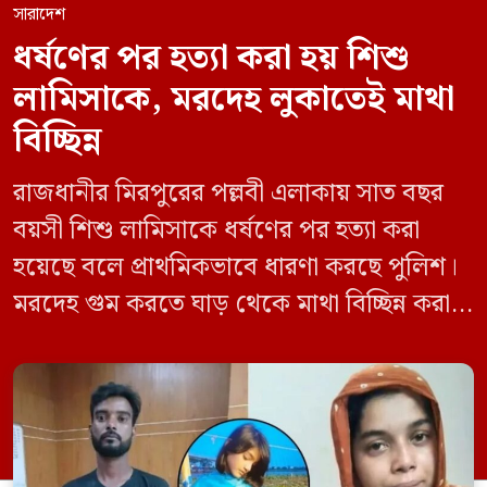
সারাদেশ
ধর্ষণের পর হত্যা করা হয় শিশু
লামিসাকে, মরদেহ লুকাতেই মাথা
বিচ্ছিন্ন
রাজধানীর মিরপুরের পল্লবী এলাকায় সাত বছর
বয়সী শিশু লামিসাকে ধর্ষণের পর হত্যা করা
হয়েছে বলে প্রাথমিকভাবে ধারণা করছে পুলিশ।
মরদেহ গুম করতে ঘাড় থেকে মাথা বিচ্ছিন্ন করা
হয় এবং শরীরের অন্য অংশও টুকরো করার চেষ্টা
চালানো হয় এই নৃশংস হত্যাকাণ্ডে পাশের ফ্ল্যাটের
ভাড়াটিয়া সোহেল রানা (৩০) ও তার স্ত্রী স্বপ্না
আক্তারকে (২৬) মাত্র ৭ ঘণ্টার […]