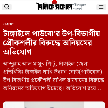
পরীক্ষামূলক


সংস্করণ
সারাদেশ
টাঙ্গাইলে পাউবো’র উপ-বিভাগীয়
প্রৌকশলীর বিরুদ্ধে অনিয়মের
অভিযোগ
আব্দুল্লাহ আল মামুন পিন্টু, টাঙ্গাইল জেলা
প্রতিনিধিঃ টাঙ্গাইল পানি উন্নয়ন বোর্ড(পাউবোর)
উপ বিভাগীয় প্রকৌশলী রাখিল রায়হানের বিরুদ্ধে
অনিয়মের অভিযোগ উঠেছে। অভিযোগ রয়েছে
টাঙ্গাইলের শহর রক্ষা বাঁধরে পাশ থেকে মাটি
কেটে রাতের আঁধারে বিক্রি করছে একটি মহল।