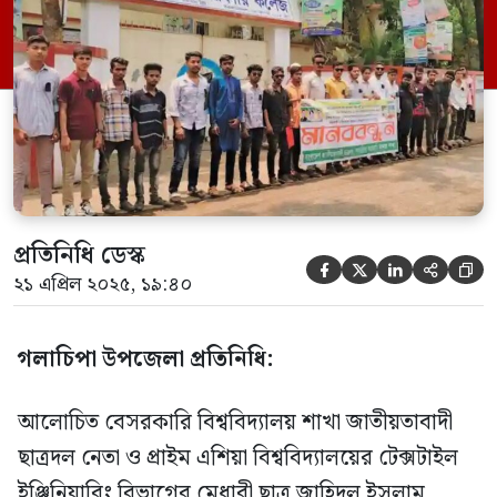
ছাত্রদল। সোমবার (২১ এপ্রিল) সকালে গলাচিপা
উপজেলা, পৌর ও সরকারী কলেজের মূল
ফটকে কলেজ ছাত্রদলের আয়োজনে এ
মানববন্ধন অনুষ্ঠিত হয়। প্রাইম এশিয়া
ইউনিভার্সিটি ছাত্রদল নেতা জাহিদুল […]
প্রতিনিধি ডেস্ক





২১ এপ্রিল ২০২৫, ১৯:৪০
গলাচিপা উপজেলা প্রতিনিধি:
আলোচিত বেসরকারি বিশ্ববিদ্যালয় শাখা জাতীয়তাবাদী
ছাত্রদল নেতা ও প্রাইম এশিয়া বিশ্ববিদ্যালয়ের টেক্সটাইল
ইঞ্জিনিয়ারিং বিভাগের মেধাবী ছাত্র জাহিদুল ইসলাম