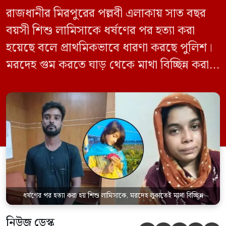
রাজধানীর মিরপুরের পল্লবী এলাকায় সাত বছর
বয়সী শিশু লামিসাকে ধর্ষণের পর হত্যা করা
হয়েছে বলে প্রাথমিকভাবে ধারণা করছে পুলিশ।
মরদেহ গুম করতে ঘাড় থেকে মাথা বিচ্ছিন্ন করা
হয় এবং শরীরের অন্য অংশও টুকরো করার চেষ্টা
চালানো হয় এই নৃশংস হত্যাকাণ্ডে পাশের ফ্ল্যাটের
ভাড়াটিয়া সোহেল রানা (৩০) ও তার স্ত্রী স্বপ্না
আক্তারকে (২৬) মাত্র ৭ ঘণ্টার […]
ধর্ষণের পর হত্যা করা হয় শিশু লামিসাকে, মরদেহ লুকাতেই মাথা বিচ্ছিন্ন
নিউজ ডেস্ক