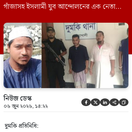
গাঁজাসহ ইসলামী যুব আন্দোলনের এক নেতাকে
গ্রেফতার করা হয়েছে। পরে তার দেওয়া তথ্যের
ভিত্তিতে অভিযান চালিয়ে মাদক চক্রের আরও
এক সদস্যকে আটক করা হয়। র‍্যাব ও পুলিশ
সূত্রে জানা গেছে, শুক্রবার গোপন সংবাদের
ভিত্তিতে র‍্যাব-৮, সিপিসি-১ পটুয়াখালী ক্যাম্পের
[…]
নিউজ ডেস্ক





০৬ জুন ২০২৬, ১৪:২২
দুমকি প্রতিনিধি: