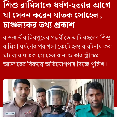
শিশু রামিসাকে ধর্ষণ-হত্যার আগে
যা সেবন করেন ঘাতক সোহেল,
চাঞ্চল্যকর তথ্য প্রকাশ
রাজধানীর মিরপুরের পল্লবীতে আট বছরের শিশু
রামিসা ধর্ষণের পর গলা কেটে হত্যার ঘটনায় করা
মামলায় ঘাতক সোহেল রানা ও তার স্ত্রী স্বপ্না
আক্তারের বিরুদ্ধে অভিযোগপত্র দিচ্ছে পুলিশ।
একইসঙ্গে রামিসাকে ধর্ষণ-হত্যার আগে ইয়াবা
সেবন করেছিলেন বলে জবানবন্দিতে
জানিয়েছেন আসামি। রোববার (২৪ মে) সকালে
মামলার তদন্ত কর্মকর্তা পল্লবী থানার উপ-
পরিদর্শক অহিদুজ্জামান এ তথ্য নিছিত করেন।