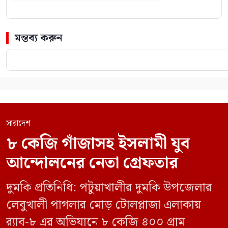
মন্তব্য করুন
সারাদেশ
৮ কেজি গাঁজাসহ ইসলামী যুব
আন্দোলনের নেতা গ্রেফতার
দুমকি প্রতিনিধি: পটুয়াখালীর দুমকি উপজেলার
লেবুখালী পাগলার মোড় টোলপ্লাজা এলাকায়
র‍্যাব-৮ এর অভিযানে ৮ কেজি ৪০০ গ্রাম