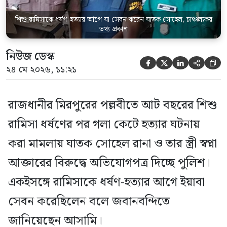
তিনি বলেন, […]
শিশু রামিসাকে ধর্ষণ-হত্যার আগে যা সেবন করেন ঘাতক সোহেল, চাঞ্চল্যকর
তথ্য প্রকাশ
নিউজ ডেস্ক





২৪ মে ২০২৬, ১১:২১
রাজধানীর মিরপুরের পল্লবীতে আট বছরের শিশু
রামিসা ধর্ষণের পর গলা কেটে হত্যার ঘটনায়
করা মামলায় ঘাতক সোহেল রানা ও তার স্ত্রী স্বপ্না
আক্তারের বিরুদ্ধে অভিযোগপত্র দিচ্ছে পুলিশ।
একইসঙ্গে রামিসাকে ধর্ষণ-হত্যার আগে ইয়াবা
সেবন করেছিলেন বলে জবানবন্দিতে
জানিয়েছেন আসামি।