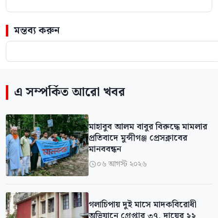
মন্তব্য করুন
এ সম্পর্কিত আরো খবর
মাহাবুব আলম বাবুর বিরুদ্ধে মামলার
প্রতিবাদে মুন্সীগঞ্জ প্রেসক্লাবের
মানববন্ধন
০৬ আগস্ট ২০২৬

গলাচিপায় দুই মাসে মাদকবিরোধী
অভিযানে গ্রেপ্তার ৩৭, দায়ের ২২