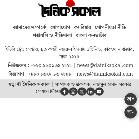
আমাদের সম্পর্কে
যোগাযোগ
ক্যারিয়ার
গোপনীয়তা নীতি
শর্তাবলি ও নীতিমালা
বাংলা কনভার্টার
ইডিবি ট্রেড সেন্টার, ৯৩ কাজী নজরুল ইসলাম এভিনিউ, কারওয়ান বাজার,
ঢাকা-১২১৫
নিউজরুম :
+৮৮০ ১৬০১ ৯৪ ২২২২
|
news@dainiksokal.com
বিজ্ঞাপণ :
+৮৮০ ১৬২২ ৬৬ ২৮৮৮
|
news@dainiksokal.com
স্বত্ব: ©
দৈনিক সকাল
|
সম্পাদক ও প্রকাশক, নাজমুল হাসান সরকার
সোশ্যাল মিডিয়া





অ+
অ-