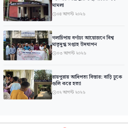
মামলা
০৪ আগস্ট ২০২৬

গলাচিপায় বর্ণাঢ্য আয়োজনে বিশ্ব
মাতৃদুগ্ধ সপ্তাহ উদযাপন
০৩ আগস্ট ২০২৬

রায়পুরায় আধিপত্য বিস্তার: বাড়ি ঢুকে
গুলি করে হত্যা
০২ আগস্ট ২০২৬
