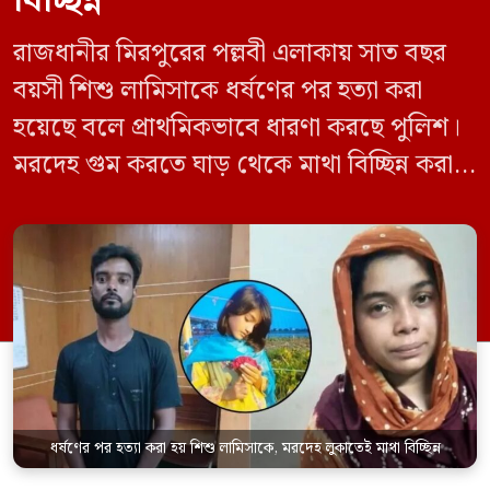
বিচ্ছিন্ন
রাজধানীর মিরপুরের পল্লবী এলাকায় সাত বছর
বয়সী শিশু লামিসাকে ধর্ষণের পর হত্যা করা
হয়েছে বলে প্রাথমিকভাবে ধারণা করছে পুলিশ।
মরদেহ গুম করতে ঘাড় থেকে মাথা বিচ্ছিন্ন করা
হয় এবং শরীরের অন্য অংশও টুকরো করার চেষ্টা
চালানো হয় এই নৃশংস হত্যাকাণ্ডে পাশের ফ্ল্যাটের
ভাড়াটিয়া সোহেল রানা (৩০) ও তার স্ত্রী স্বপ্না
আক্তারকে (২৬) মাত্র ৭ ঘণ্টার […]
ধর্ষণের পর হত্যা করা হয় শিশু লামিসাকে, মরদেহ লুকাতেই মাথা বিচ্ছিন্ন