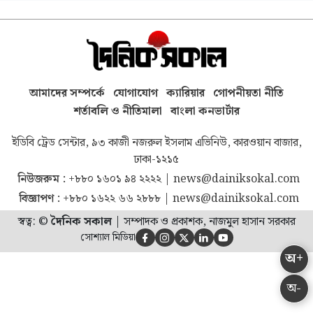
আমাদের সম্পর্কে
যোগাযোগ
ক্যারিয়ার
গোপনীয়তা নীতি
শর্তাবলি ও নীতিমালা
বাংলা কনভার্টার
ইডিবি ট্রেড সেন্টার, ৯৩ কাজী নজরুল ইসলাম এভিনিউ, কারওয়ান বাজার,
ঢাকা-১২১৫
নিউজরুম :
+৮৮০ ১৬০১ ৯৪ ২২২২
|
news@dainiksokal.com
বিজ্ঞাপণ :
+৮৮০ ১৬২২ ৬৬ ২৮৮৮
|
news@dainiksokal.com
স্বত্ব: ©
দৈনিক সকাল
|
সম্পাদক ও প্রকাশক, নাজমুল হাসান সরকার
সোশ্যাল মিডিয়া





অ+
অ-