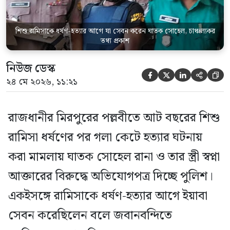
তিনি বলেন, […]
শিশু রামিসাকে ধর্ষণ-হত্যার আগে যা সেবন করেন ঘাতক সোহেল, চাঞ্চল্যকর
তথ্য প্রকাশ
নিউজ ডেস্ক





২৪ মে ২০২৬, ১১:২১
রাজধানীর মিরপুরের পল্লবীতে আট বছরের শিশু
রামিসা ধর্ষণের পর গলা কেটে হত্যার ঘটনায়
করা মামলায় ঘাতক সোহেল রানা ও তার স্ত্রী স্বপ্না
আক্তারের বিরুদ্ধে অভিযোগপত্র দিচ্ছে পুলিশ।
একইসঙ্গে রামিসাকে ধর্ষণ-হত্যার আগে ইয়াবা
সেবন করেছিলেন বলে জবানবন্দিতে