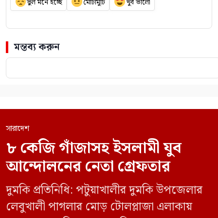
ভুল মনে হচ্ছে
মোটামুটি
খুব ভালো
মন্তব্য করুন
সারাদেশ
৮ কেজি গাঁজাসহ ইসলামী যুব
আন্দোলনের নেতা গ্রেফতার
দুমকি প্রতিনিধি: পটুয়াখালীর দুমকি উপজেলার
লেবুখালী পাগলার মোড় টোলপ্লাজা এলাকায়