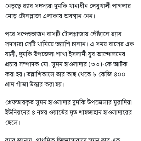
নেতৃত্বে র‍্যাব সদস্যরা দুমকি থানাধীন লেবুখালী পাগলার
মোড় টোলপ্লাজা এলাকায় অবস্থান নেন।
পরে সন্দেহভাজন বাসটি টোলপ্লাজায় পৌঁছালে র‍্যাব
সদস্যরা সেটি থামিয়ে তল্লাশি চালান। এ সময় বাসের এক
যাত্রী, দুমকি উপজেলা শাখা ইসলামী যুব আন্দোলনের
প্রচার সম্পাদক মো. সুমন হাওলাদার (৩৩)-কে আটক
করা হয়। তল্লাশিকালে তার কাছ থেকে ৮ কেজি ৪০০
গ্রাম গাঁজা উদ্ধার করা হয়।
গ্রেফতারকৃত সুমন হাওলাদার দুমকি উপজেলার মুরাদিয়া
ইউনিয়নের ৪ নম্বর ওয়ার্ডের মৃত শাহজাহান হাওলাদারের
ছেলে।
র‍্যাব জানায়, প্রাথমিক জিজ্ঞাসাবাদে সুমন তার এক