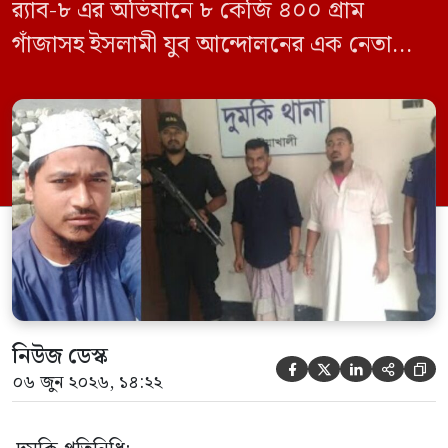
র‍্যাব-৮ এর অভিযানে ৮ কেজি ৪০০ গ্রাম
গাঁজাসহ ইসলামী যুব আন্দোলনের এক নেতাকে
গ্রেফতার করা হয়েছে। পরে তার দেওয়া তথ্যের
ভিত্তিতে অভিযান চালিয়ে মাদক চক্রের আরও
এক সদস্যকে আটক করা হয়। র‍্যাব ও পুলিশ
সূত্রে জানা গেছে, শুক্রবার গোপন সংবাদের
ভিত্তিতে র‍্যাব-৮, সিপিসি-১ পটুয়াখালী ক্যাম্পের
[…]
নিউজ ডেস্ক





০৬ জুন ২০২৬, ১৪:২২