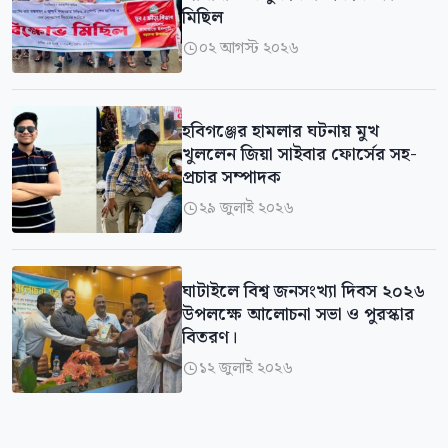
মিছিল
০২ আগস্ট ২০২৬

হবিগঞ্জের হামলার ঘটনায় মুখ
খুললেন জিয়া সাইবার ফোর্সের সহ-
প্রচার সম্পাদক
২৯ জুলাই ২০২৬

ঘাটাইলে বিশ্ব জনসংখ্যা দিবস ২০২৬
উপলক্ষে আলোচনা সভা ও পুরস্কার
বিতরণ।
১২ জুলাই ২০২৬
