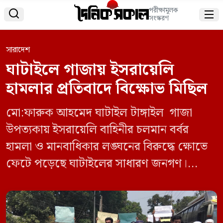
পরীক্ষামূলক


সংস্করণ
সারাদেশ
ঘাটাইলে গাজায় ইসরায়েলি
হামলার প্রতিবাদে বিক্ষোভ মিছিল
মো:ফারুক আহমেদ ঘাটাইল টাঙ্গাইল গাজা
উপত্যকায় ইসরায়েলি বাহিনীর চলমান বর্বর
হামলা ও মানবাধিকার লঙ্ঘনের বিরুদ্ধে ক্ষোভে
ফেটে পড়েছে ঘাটাইলের সাধারণ জনগণ।
সোমবার ৭ এপ্রিল বেলা ১১টায় ঘাটাইল
উপজেলার বিজয় ৭১ চত্বর থেকে একটি প্রতিবাদ
মিছিল অনুষ্ঠিত হয়, যেখানে বিভিন্ন শ্রেণি-পেশার