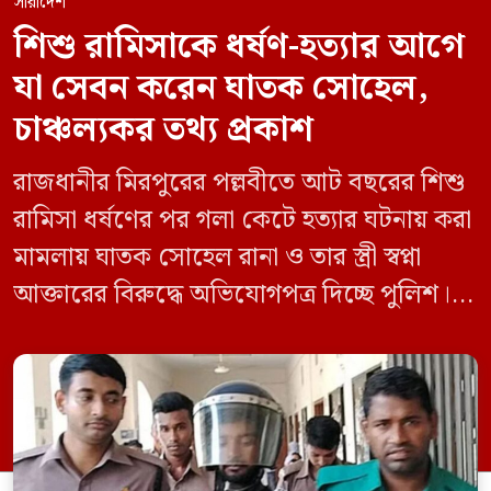
সারাদেশ
শিশু রামিসাকে ধর্ষণ-হত্যার আগে
যা সেবন করেন ঘাতক সোহেল,
চাঞ্চল্যকর তথ্য প্রকাশ
রাজধানীর মিরপুরের পল্লবীতে আট বছরের শিশু
রামিসা ধর্ষণের পর গলা কেটে হত্যার ঘটনায় করা
মামলায় ঘাতক সোহেল রানা ও তার স্ত্রী স্বপ্না
আক্তারের বিরুদ্ধে অভিযোগপত্র দিচ্ছে পুলিশ।
একইসঙ্গে রামিসাকে ধর্ষণ-হত্যার আগে ইয়াবা
সেবন করেছিলেন বলে জবানবন্দিতে
জানিয়েছেন আসামি। রোববার (২৪ মে) সকালে
মামলার তদন্ত কর্মকর্তা পল্লবী থানার উপ-
পরিদর্শক অহিদুজ্জামান এ তথ্য নিছিত করেন।