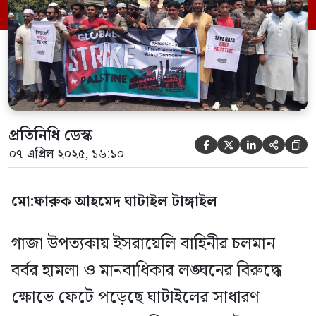
মানুষ একাত্মতা প্রকাশ করে অংশগ্রহণ করেন।
বিক্ষোভ মিছিলটি বিজয় ৭১ চত্বর থেকে শুরু হয়ে
ঘাটাইল শহরের […]
প্রতিনিধি ডেস্ক





০৭ এপ্রিল ২০২৫, ১৬:১০
মো:ফারুক আহমেদ ঘাটাইল টাঙ্গাইল
গাজা উপত্যকায় ইসরায়েলি বাহিনীর চলমান
বর্বর হামলা ও মানবাধিকার লঙ্ঘনের বিরুদ্ধে
ক্ষোভে ফেটে পড়েছে ঘাটাইলের সাধারণ