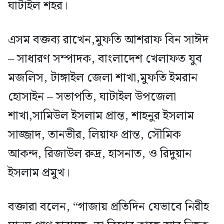
ঘাটাইল শহর।
এসম বক্তব্য রাখেন,মুফতি আশরাফ বিন সাঈদ
– সাধারণ সম্পাদক, বাংলাদেশ খেলাফত যুব
মজলিস, টাঙ্গাইল জেলা শাখা,মুফতি ইমরান
হোসাইন – সভাপতি, ঘাটাইল উপজেলা
শাখা,সামিউল ইসলাম প্রান্ত, শাহনুর ইসলাম
সাজ্জাদ, তানভীর, লিয়াফ প্রান্ত, সৌমিক
আকন্দ, রিজাউল রুদ্র, হাসনাত, ও রিদুয়ান
ইসলাম প্রমুখ।
বক্তারা বলেন, “গাজায় প্রতিদিন যেভাবে নিরীহ