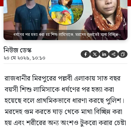
ধর্ষণের পর হত্যা করা হয় শিশু লামিসাকে, মরদেহ লুকাতেই মাথা বিচ্ছিন্ন
নিউজ ডেস্ক





২০ মে ২০২৬, ১০:১০
রাজধানীর মিরপুরের পল্লবী এলাকায় সাত বছর
বয়সী শিশু লামিসাকে ধর্ষণের পর হত্যা করা
হয়েছে বলে প্রাথমিকভাবে ধারণা করছে পুলিশ।
মরদেহ গুম করতে ঘাড় থেকে মাথা বিচ্ছিন্ন করা
হয় এবং শরীরের অন্য অংশও টুকরো করার চেষ্টা