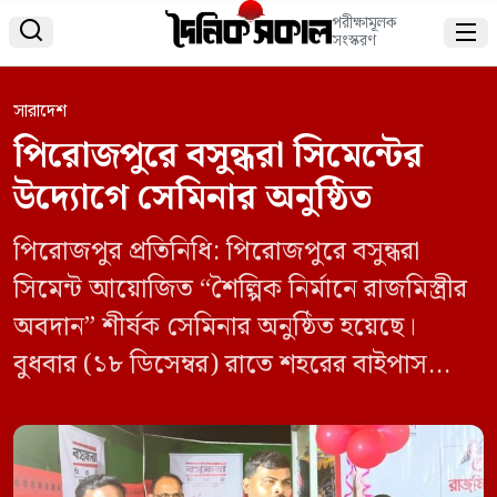
পরীক্ষামূলক


সংস্করণ
সারাদেশ
পিরোজপুরে বসুন্ধরা সিমেন্টের
উদ্যোগে সেমিনার অনুষ্ঠিত
পিরোজপুর প্রতিনিধি: পিরোজপুরে বসুন্ধরা
সিমেন্ট আয়োজিত “শৈল্পিক নির্মানে রাজমিস্ত্রীর
অবদান” শীর্ষক সেমিনার অনুষ্ঠিত হয়েছে।
বুধবার (১৮ ডিসেম্বর) রাতে শহরের বাইপাস
সড়কের আবরার পার্টি হাউজে এ সেমিনার
অনুষ্ঠিত হয়। মেসার্স সিনান ট্রেডার্স এর
স্বত্বাধিকারী মো. মেহেদী হাসানের সভাপতিত্বে এ