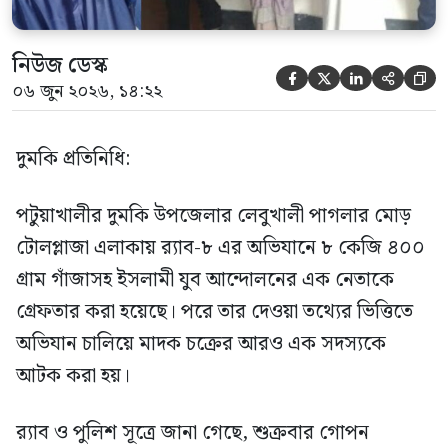
নিউজ ডেস্ক





০৬ জুন ২০২৬, ১৪:২২
দুমকি প্রতিনিধি:
পটুয়াখালীর দুমকি উপজেলার লেবুখালী পাগলার মোড়
টোলপ্লাজা এলাকায় র‍্যাব-৮ এর অভিযানে ৮ কেজি ৪০০
গ্রাম গাঁজাসহ ইসলামী যুব আন্দোলনের এক নেতাকে
গ্রেফতার করা হয়েছে। পরে তার দেওয়া তথ্যের ভিত্তিতে
অভিযান চালিয়ে মাদক চক্রের আরও এক সদস্যকে
আটক করা হয়।
র‍্যাব ও পুলিশ সূত্রে জানা গেছে, শুক্রবার গোপন