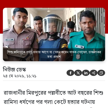
একইসঙ্গে রামিসাকে ধর্ষণ-হত্যার আগে ইয়াবা
সেবন করেছিলেন বলে জবানবন্দিতে
জানিয়েছেন আসামি। রোববার (২৪ মে) সকালে
মামলার তদন্ত কর্মকর্তা পল্লবী থানার উপ-
পরিদর্শক অহিদুজ্জামান এ তথ্য নিছিত করেন।
তিনি বলেন, […]
শিশু রামিসাকে ধর্ষণ-হত্যার আগে যা সেবন করেন ঘাতক সোহেল, চাঞ্চল্যকর
তথ্য প্রকাশ
নিউজ ডেস্ক





২৪ মে ২০২৬, ১১:২১
রাজধানীর মিরপুরের পল্লবীতে আট বছরের শিশু
রামিসা ধর্ষণের পর গলা কেটে হত্যার ঘটনায়