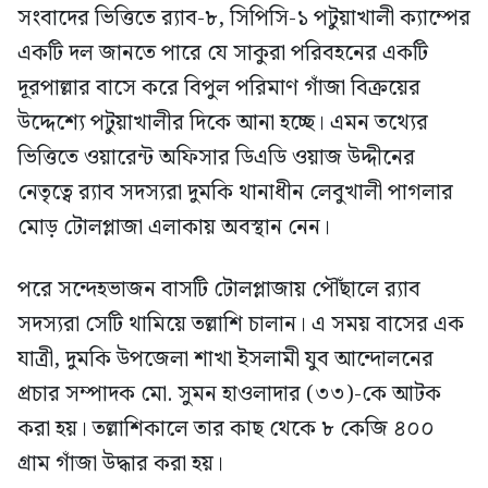
সংবাদের ভিত্তিতে র‍্যাব-৮, সিপিসি-১ পটুয়াখালী ক্যাম্পের
একটি দল জানতে পারে যে সাকুরা পরিবহনের একটি
দূরপাল্লার বাসে করে বিপুল পরিমাণ গাঁজা বিক্রয়ের
উদ্দেশ্যে পটুয়াখালীর দিকে আনা হচ্ছে। এমন তথ্যের
ভিত্তিতে ওয়ারেন্ট অফিসার ডিএডি ওয়াজ উদ্দীনের
নেতৃত্বে র‍্যাব সদস্যরা দুমকি থানাধীন লেবুখালী পাগলার
মোড় টোলপ্লাজা এলাকায় অবস্থান নেন।
পরে সন্দেহভাজন বাসটি টোলপ্লাজায় পৌঁছালে র‍্যাব
সদস্যরা সেটি থামিয়ে তল্লাশি চালান। এ সময় বাসের এক
যাত্রী, দুমকি উপজেলা শাখা ইসলামী যুব আন্দোলনের
প্রচার সম্পাদক মো. সুমন হাওলাদার (৩৩)-কে আটক
করা হয়। তল্লাশিকালে তার কাছ থেকে ৮ কেজি ৪০০
গ্রাম গাঁজা উদ্ধার করা হয়।