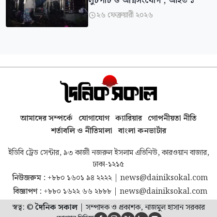
লুটপাট ও অগ্নিসংযোগ , আহত ১
২৬ ফেব্রুয়ারী ২০২৬

আমাদের সম্পর্কে
যোগাযোগ
ক্যারিয়ার
গোপনীয়তা নীতি
শর্তাবলি ও নীতিমালা
বাংলা কনভার্টার
ইডিবি ট্রেড সেন্টার, ৯৩ কাজী নজরুল ইসলাম এভিনিউ, কারওয়ান বাজার,
ঢাকা-১২১৫
নিউজরুম :
+৮৮০ ১৬০১ ৯৪ ২২২২
|
news@dainiksokal.com
বিজ্ঞাপণ :
+৮৮০ ১৬২২ ৬৬ ২৮৮৮
|
news@dainiksokal.com
স্বত্ব: ©
দৈনিক সকাল
|
সম্পাদক ও প্রকাশক, নাজমুল হাসান সরকার