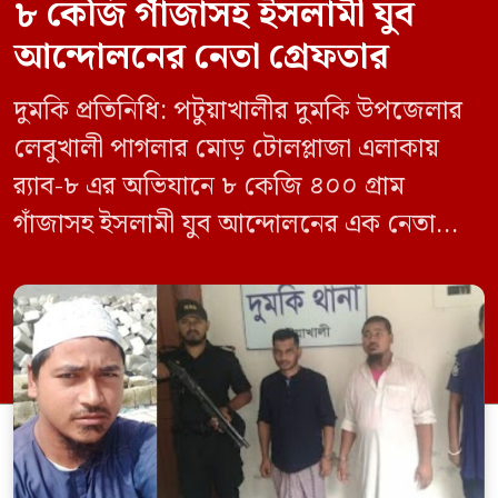
৮ কেজি গাঁজাসহ ইসলামী যুব
আন্দোলনের নেতা গ্রেফতার
দুমকি প্রতিনিধি: পটুয়াখালীর দুমকি উপজেলার
লেবুখালী পাগলার মোড় টোলপ্লাজা এলাকায়
র‍্যাব-৮ এর অভিযানে ৮ কেজি ৪০০ গ্রাম
গাঁজাসহ ইসলামী যুব আন্দোলনের এক নেতাকে
গ্রেফতার করা হয়েছে। পরে তার দেওয়া তথ্যের
ভিত্তিতে অভিযান চালিয়ে মাদক চক্রের আরও
এক সদস্যকে আটক করা হয়। র‍্যাব ও পুলিশ
সূত্রে জানা গেছে, শুক্রবার গোপন সংবাদের
ভিত্তিতে র‍্যাব-৮, সিপিসি-১ পটুয়াখালী ক্যাম্পের
[…]