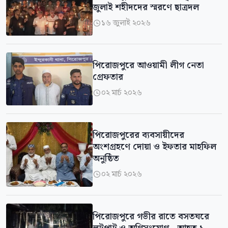
জুলাই শহীদদের স্মরণে ছাত্রদল
১৬ জুলাই ২০২৬

পিরোজপুরে আওয়ামী লীগ নেতা
গ্রেফতার
০২ মার্চ ২০২৬

পিরোজপুরের ব্যবসায়ীদের
অংশগ্রহণে দোয়া ও ইফতার মাহফিল
অনুষ্ঠিত
০২ মার্চ ২০২৬

পিরোজপুরে গভীর রাতে বসতঘরে