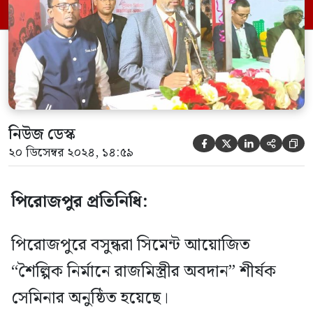
অনুষ্ঠানে প্রধান অতিথি হিসেবে বক্তব্য রাখেন
বসুন্ধরা গ্রুপ সিমেন্ট সেক্টরের চিপ সেলস
অফিসার শাহজামাল সিকদার। বিশেষ অতিথি
[…]
নিউজ ডেস্ক





২০ ডিসেম্বর ২০২৪, ১৪:৫৯
পিরোজপুর প্রতিনিধি:
পিরোজপুরে বসুন্ধরা সিমেন্ট আয়োজিত
“শৈল্পিক নির্মানে রাজমিস্ত্রীর অবদান” শীর্ষক
সেমিনার অনুষ্ঠিত হয়েছে।