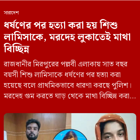
সারাদেশ
ধর্ষণের পর হত্যা করা হয় শিশু
লামিসাকে, মরদেহ লুকাতেই মাথা
বিচ্ছিন্ন
রাজধানীর মিরপুরের পল্লবী এলাকায় সাত বছর
বয়সী শিশু লামিসাকে ধর্ষণের পর হত্যা করা
হয়েছে বলে প্রাথমিকভাবে ধারণা করছে পুলিশ।
মরদেহ গুম করতে ঘাড় থেকে মাথা বিচ্ছিন্ন করা
হয় এবং শরীরের অন্য অংশও টুকরো করার চেষ্টা
চালানো হয় এই নৃশংস হত্যাকাণ্ডে পাশের ফ্ল্যাটের
ভাড়াটিয়া সোহেল রানা (৩০) ও তার স্ত্রী স্বপ্না
আক্তারকে (২৬) মাত্র ৭ ঘণ্টার […]