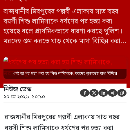
রাজধানীর মিরপুরের পল্লবী এলাকায় সাত বছর
বয়সী শিশু লামিসাকে ধর্ষণের পর হত্যা করা
হয়েছে বলে প্রাথমিকভাবে ধারণা করছে পুলিশ।
মরদেহ গুম করতে ঘাড় থেকে মাথা বিচ্ছিন্ন করা
হয় এবং শরীরের অন্য অংশও টুকরো করার চেষ্টা
চালানো হয় এই নৃশংস হত্যাকাণ্ডে পাশের ফ্ল্যাটের
ভাড়াটিয়া সোহেল রানা (৩০) ও তার স্ত্রী স্বপ্না
ধর্ষণের পর হত্যা করা হয় শিশু লামিসাকে, মরদেহ লুকাতেই মাথা বিচ্ছিন্ন
আক্তারকে (২৬) মাত্র ৭ ঘণ্টার […]
নিউজ ডেস্ক





২০ মে ২০২৬, ১০:১০
রাজধানীর মিরপুরের পল্লবী এলাকায় সাত বছর
বয়সী শিশু লামিসাকে ধর্ষণের পর হত্যা করা