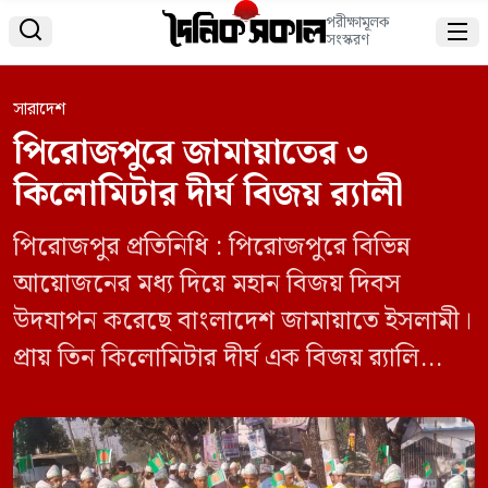
পরীক্ষামূলক


সংস্করণ
সারাদেশ
পিরোজপুরে জামায়াতের ৩
কিলোমিটার দীর্ঘ বিজয় র‍্যালী
পিরোজপুর প্রতিনিধি : পিরোজপুরে বিভিন্ন
আয়োজনের মধ্য দিয়ে মহান বিজয় দিবস
উদযাপন করেছে বাংলাদেশ জামায়াতে ইসলামী।
প্রায় তিন কিলোমিটার দীর্ঘ এক বিজয় র‌্যালি
করেছে দলটির পিরোজপুর শহর অঞ্চল শাখা।
সোমবার (১৬ ডিসেম্বর) সকাল সাড়ে ৯টায়
আল্লামা সাঈদী ফাউন্ডেশন থেকে বিজয় র‌্যালি