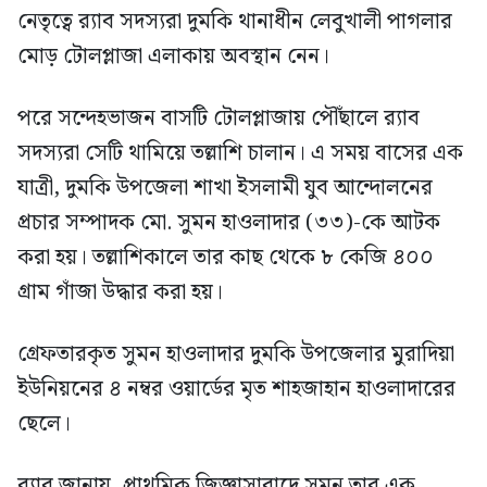
নেতৃত্বে র‍্যাব সদস্যরা দুমকি থানাধীন লেবুখালী পাগলার
মোড় টোলপ্লাজা এলাকায় অবস্থান নেন।
পরে সন্দেহভাজন বাসটি টোলপ্লাজায় পৌঁছালে র‍্যাব
সদস্যরা সেটি থামিয়ে তল্লাশি চালান। এ সময় বাসের এক
যাত্রী, দুমকি উপজেলা শাখা ইসলামী যুব আন্দোলনের
প্রচার সম্পাদক মো. সুমন হাওলাদার (৩৩)-কে আটক
করা হয়। তল্লাশিকালে তার কাছ থেকে ৮ কেজি ৪০০
গ্রাম গাঁজা উদ্ধার করা হয়।
গ্রেফতারকৃত সুমন হাওলাদার দুমকি উপজেলার মুরাদিয়া
ইউনিয়নের ৪ নম্বর ওয়ার্ডের মৃত শাহজাহান হাওলাদারের
ছেলে।
র‍্যাব জানায়, প্রাথমিক জিজ্ঞাসাবাদে সুমন তার এক