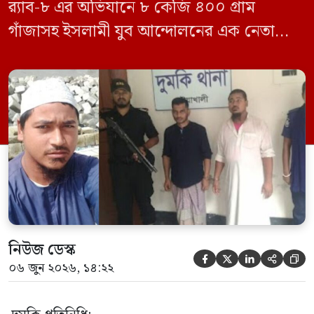
র‍্যাব-৮ এর অভিযানে ৮ কেজি ৪০০ গ্রাম
গাঁজাসহ ইসলামী যুব আন্দোলনের এক নেতাকে
গ্রেফতার করা হয়েছে। পরে তার দেওয়া তথ্যের
ভিত্তিতে অভিযান চালিয়ে মাদক চক্রের আরও
এক সদস্যকে আটক করা হয়। র‍্যাব ও পুলিশ
সূত্রে জানা গেছে, শুক্রবার গোপন সংবাদের
ভিত্তিতে র‍্যাব-৮, সিপিসি-১ পটুয়াখালী ক্যাম্পের
[…]
নিউজ ডেস্ক





০৬ জুন ২০২৬, ১৪:২২