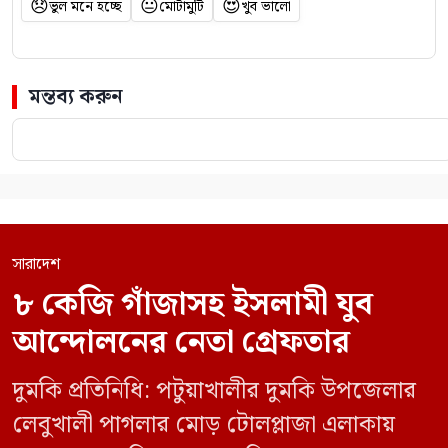
😞
😐
😍
ভুল মনে হচ্ছে
মোটামুটি
খুব ভালো
মন্তব্য করুন
সারাদেশ
৮ কেজি গাঁজাসহ ইসলামী যুব
আন্দোলনের নেতা গ্রেফতার
দুমকি প্রতিনিধি: পটুয়াখালীর দুমকি উপজেলার
লেবুখালী পাগলার মোড় টোলপ্লাজা এলাকায়