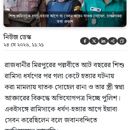
তিনি বলেন, […]
শিশু রামিসাকে ধর্ষণ-হত্যার আগে যা সেবন করেন ঘাতক সোহেল, চাঞ্চল্যকর
তথ্য প্রকাশ
নিউজ ডেস্ক





২৪ মে ২০২৬, ১১:২১
রাজধানীর মিরপুরের পল্লবীতে আট বছরের শিশু
রামিসা ধর্ষণের পর গলা কেটে হত্যার ঘটনায়
করা মামলায় ঘাতক সোহেল রানা ও তার স্ত্রী স্বপ্না
আক্তারের বিরুদ্ধে অভিযোগপত্র দিচ্ছে পুলিশ।
একইসঙ্গে রামিসাকে ধর্ষণ-হত্যার আগে ইয়াবা
সেবন করেছিলেন বলে জবানবন্দিতে