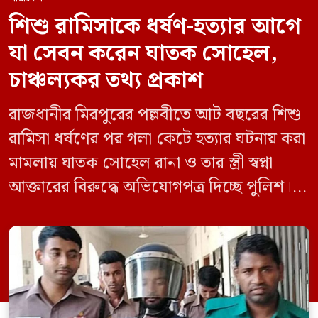
শিশু রামিসাকে ধর্ষণ-হত্যার আগে
যা সেবন করেন ঘাতক সোহেল,
চাঞ্চল্যকর তথ্য প্রকাশ
রাজধানীর মিরপুরের পল্লবীতে আট বছরের শিশু
রামিসা ধর্ষণের পর গলা কেটে হত্যার ঘটনায় করা
মামলায় ঘাতক সোহেল রানা ও তার স্ত্রী স্বপ্না
আক্তারের বিরুদ্ধে অভিযোগপত্র দিচ্ছে পুলিশ।
একইসঙ্গে রামিসাকে ধর্ষণ-হত্যার আগে ইয়াবা
সেবন করেছিলেন বলে জবানবন্দিতে
জানিয়েছেন আসামি। রোববার (২৪ মে) সকালে
মামলার তদন্ত কর্মকর্তা পল্লবী থানার উপ-
পরিদর্শক অহিদুজ্জামান এ তথ্য নিছিত করেন।