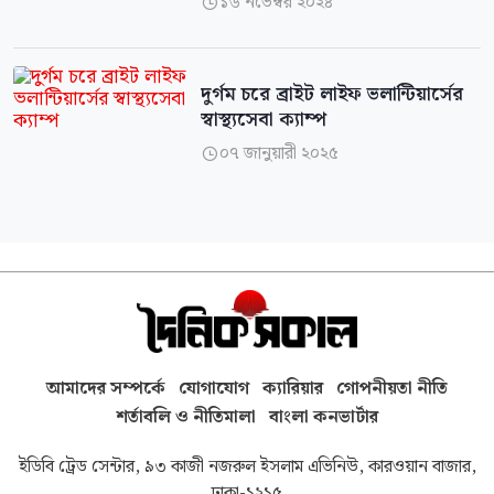
১৬ নভেম্বর ২০২৪

দুর্গম চরে ব্রাইট লাইফ ভলান্টিয়ার্সের
স্বাস্থ্যসেবা ক্যাম্প
০৭ জানুয়ারী ২০২৫

আমাদের সম্পর্কে
যোগাযোগ
ক্যারিয়ার
গোপনীয়তা নীতি
শর্তাবলি ও নীতিমালা
বাংলা কনভার্টার
ইডিবি ট্রেড সেন্টার, ৯৩ কাজী নজরুল ইসলাম এভিনিউ, কারওয়ান বাজার,
ঢাকা-১২১৫