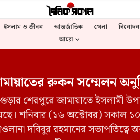
ইসলাম ও জীবন
আন্তর্জাতিক
খেলা
বিনোদন
আরো
ায়াতের রুকন সম্মেলন অনুষ্
 বগুড়ার শেরপুরে জামায়াতে ইসলামী উ
য়েছে। শনিবার (১৬ অক্টোবর) সকাল ১০টা
লানা দবিবুর রহমানের সভাপতিত্বে অনুষ