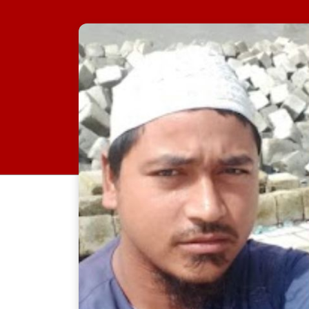
র‍্যাব-৮, সিপিসি-১ পটুয়াখাল