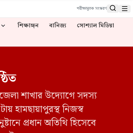


পরীক্ষামূলক সংস্করণ
শিক্ষাঙ্গন
বানিজ্য
সোশ্যাল মিডিয়া
ঠিত
পজেলা শাখার উদ্যোগে সদস্য
য় হামছায়াপুরস্থ নিজস্ব
্টানে প্রধান অতিথি হিসেবে