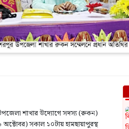
উপজেলা শাখার উদ্যোগে সদস্য (রুকন)
৬ অক্টোবর) সকাল ১০টায় হামছায়াপুরস্থ