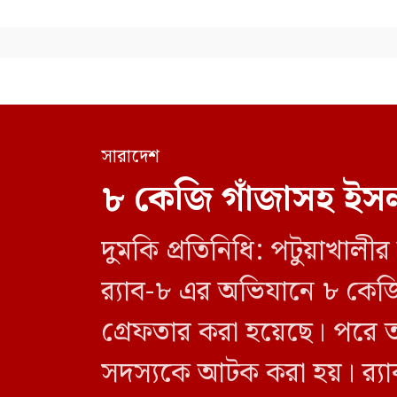
সারাদেশ
৮ কেজি গাঁজাসহ ইসল
দুমকি প্রতিনিধি: পটুয়াখা
র‍্যাব-৮ এর অভিযানে ৮ কে
গ্রেফতার করা হয়েছে। পরে 
সদস্যকে আটক করা হয়। র‍্যা