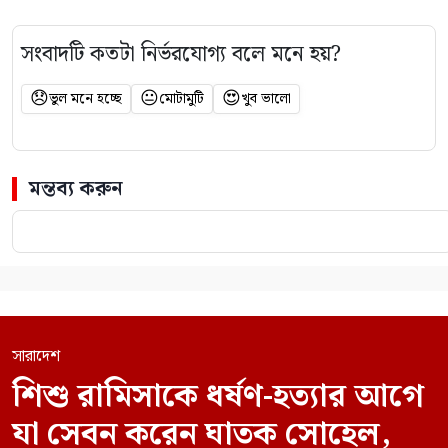
সংবাদটি কতটা নির্ভরযোগ্য বলে মনে হয়?
😞
😐
😍
ভুল মনে হচ্ছে
মোটামুটি
খুব ভালো
মন্তব্য করুন
সারাদেশ
শিশু রামিসাকে ধর্ষণ-হত্যার আগে
যা সেবন করেন ঘাতক সোহেল,