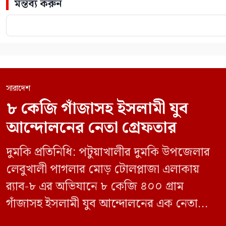
মন্তব্য করুন
সারাদেশ
৮ কেজি গাঁজাসহ ইসলামী যুব
আন্দোলনের নেতা গ্রেফতার
দুমকি প্রতিনিধি: পটুয়াখালীর দুমকি উপজেলার
লেবুখালী পাগলার মোড় টোলপ্লাজা এলাকায়
র‍্যাব-৮ এর অভিযানে ৮ কেজি ৪০০ গ্রাম
গাঁজাসহ ইসলামী যুব আন্দোলনের এক নেতাকে
গ্রেফতার করা হয়েছে। পরে তার দেওয়া তথ্যের