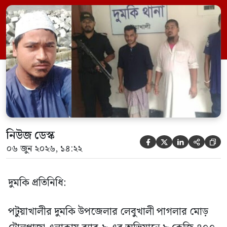
ভিত্তিতে অভিযান চালিয়ে মাদক চক্রের আরও
এক সদস্যকে আটক করা হয়। র‍্যাব ও পুলিশ
সূত্রে জানা গেছে, শুক্রবার গোপন সংবাদের
ভিত্তিতে র‍্যাব-৮, সিপিসি-১ পটুয়াখালী ক্যাম্পের
[…]
নিউজ ডেস্ক





০৬ জুন ২০২৬, ১৪:২২
দুমকি প্রতিনিধি:
পটুয়াখালীর দুমকি উপজেলার লেবুখালী পাগলার মোড়