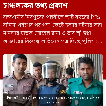
চাঞ্চল্যকর তথ্য প্রকাশ
রাজধানীর মিরপুরের পল্লবীতে আট বছরের শিশু
রামিসা ধর্ষণের পর গলা কেটে হত্যার ঘটনায় করা
মামলায় ঘাতক সোহেল রানা ও তার স্ত্রী স্বপ্না
আক্তারের বিরুদ্ধে অভিযোগপত্র দিচ্ছে পুলিশ।
একইসঙ্গে রামিসাকে ধর্ষণ-হত্যার আগে ইয়াবা
সেবন করেছিলেন বলে জবানবন্দিতে
জানিয়েছেন আসামি। রোববার (২৪ মে) সকালে
মামলার তদন্ত কর্মকর্তা পল্লবী থানার উপ-
পরিদর্শক অহিদুজ্জামান এ তথ্য নিছিত করেন।
তিনি বলেন, […]
শিশু রামিসাকে ধর্ষণ-হত্যার আগে যা সেবন করেন ঘাতক সোহেল, চাঞ্চল্যকর
তথ্য প্রকাশ