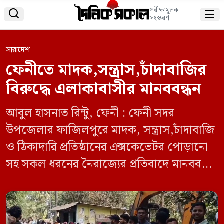
পরীক্ষামূলক


সংস্করণ
সারাদেশ
ফেনীতে মাদক,সন্ত্রাস,চাঁদাবাজির
বিরুদ্ধে এলাকাবাসীর মানববন্ধন
আবুল হাসনাত রিন্টু, ফেনী : ফেনী সদর
উপজেলার ফাজিলপুরে মাদক, সন্ত্রাস,চাঁদাবাজি
ও ঠিকাদারি প্রতিষ্ঠানের এক্সকেভেটর পোড়ানো
সহ সকল ধরনের নৈরাজ্যের প্রতিবাদে মানববন্ধন
করেছে এলাকাবাসী। শনিবার দুপুরে ফেনী সদর
উপজেলার ফাজিলপুর ইউনিয়নের গুদাম বাজার
এলাকার মুজিবিয়া আলিম মাদরাসার সামনে