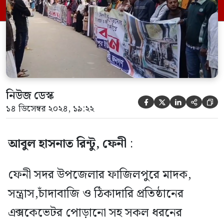
মানববন্ধনে ক্ষোভে ফুঁসে উঠে এলাকাবাসী।
এলাকাবাসীর দাবি, ৫ আগস্ট সরকার পরিবর্তনের
পর নির্দিষ্ট একটা গোষ্ঠী এলাকায় দীর্ঘদিন […]
নিউজ ডেস্ক





১৪ ডিসেম্বর ২০২৪, ১৯:২২
আবুল হাসনাত রিন্টু, ফেনী
:
ফেনী সদর উপজেলার ফাজিলপুরে মাদক,
সন্ত্রাস,চাঁদাবাজি ও ঠিকাদারি প্রতিষ্ঠানের
এক্সকেভেটর পোড়ানো সহ সকল ধরনের