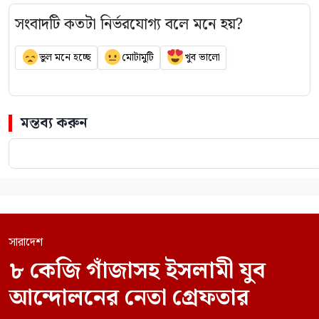
সংবাদটি কতটা নির্ভরযোগ্য বলে মনে হয়?
ভুল মনে হচ্ছে
মোটামুটি
খুব ভালো
মন্তব্য করুন
সারাদেশ
৮ কেজি গাঁজাসহ ইসলামী যুব
আন্দোলনের নেতা গ্রেফতার