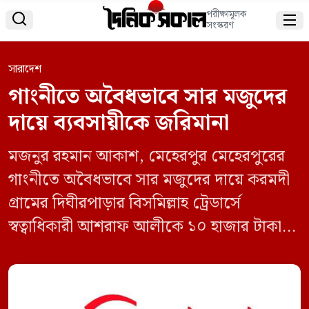
পরীক্ষামূলক


সংস্করণ
সারাদেশ
গাংনীতে অবৈধভাবে সার মজুদের
দায়ে ব্যবসায়ীকে জরিমানা
মজনুর রহমান আকাশ, মেহেরপুর মেহেরপুরের
গাংনীতে অবৈধভাবে সার মজুদের দায়ে করমদী
গ্রামের দিঘীরপাড়ার বিসমিল্লাহ ট্রেডার্সে
স্বত্বাধিকারী আশরাফ আলীকে ১০ হাজার টাকা
জরিমানা করেছে ভ্রাম্যমান আদালত। আজ
বৃহস্পতিবার বিকেলে উপজেলার সরকারি
কমিশনার (ভূমি) ও ভ্রাম্যমান আদালতের নির্বাহী