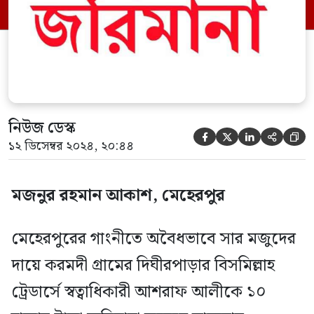
ম্যাজিস্ট্রেট সাদ্দাম হোসেন এ দন্ড প্রদান করেন।
এ সময় জব্দ করা হয়েছে ৯০ বস্তা ইউরিয়া ও ২৯
বস্তা ডিএপি […]
নিউজ ডেস্ক





১২ ডিসেম্বর ২০২৪, ২০:৪৪
মজনুর রহমান আকাশ, মেহেরপুর
মেহেরপুরের গাংনীতে অবৈধভাবে সার মজুদের
দায়ে করমদী গ্রামের দিঘীরপাড়ার বিসমিল্লাহ
ট্রেডার্সে স্বত্বাধিকারী আশরাফ আলীকে ১০