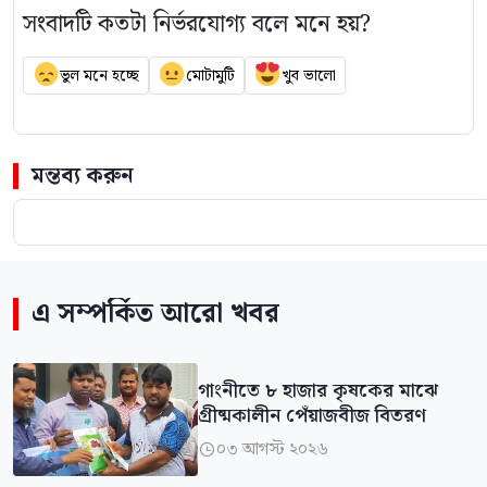
সংবাদটি কতটা নির্ভরযোগ্য বলে মনে হয়?
ভুল মনে হচ্ছে
মোটামুটি
খুব ভালো
মন্তব্য করুন
এ সম্পর্কিত আরো খবর
গাংনীতে ৮ হাজার কৃষকের মাঝে
গ্রীষ্মকালীন পেঁয়াজবীজ বিতরণ
০৩ আগস্ট ২০২৬
