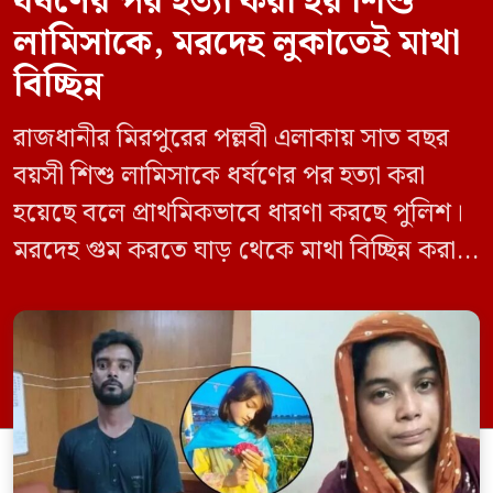
ধর্ষণের পর হত্যা করা হয় শিশু
লামিসাকে, মরদেহ লুকাতেই মাথা
বিচ্ছিন্ন
রাজধানীর মিরপুরের পল্লবী এলাকায় সাত বছর
বয়সী শিশু লামিসাকে ধর্ষণের পর হত্যা করা
হয়েছে বলে প্রাথমিকভাবে ধারণা করছে পুলিশ।
মরদেহ গুম করতে ঘাড় থেকে মাথা বিচ্ছিন্ন করা
হয় এবং শরীরের অন্য অংশও টুকরো করার চেষ্টা
চালানো হয় এই নৃশংস হত্যাকাণ্ডে পাশের ফ্ল্যাটের
ভাড়াটিয়া সোহেল রানা (৩০) ও তার স্ত্রী স্বপ্না
আক্তারকে (২৬) মাত্র ৭ ঘণ্টার […]