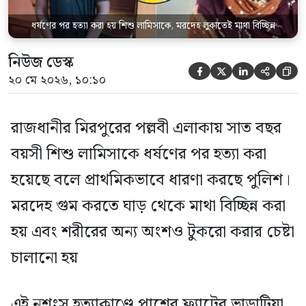
ধর্ষণের পর হত্যা করা হয় শিশু লামিসাকে, মরদেহ লুকাতেই মাথা বিচ্ছিন্ন
নিউজ ডেস্ক





২০ মে ২০২৬, ১০:১০
রাজধানীর মিরপুরের পল্লবী এলাকায় সাত বছর
বয়সী শিশু লামিসাকে ধর্ষণের পর হত্যা করা
হয়েছে বলে প্রাথমিকভাবে ধারণা করছে পুলিশ।
মরদেহ গুম করতে ঘাড় থেকে মাথা বিচ্ছিন্ন করা
হয় এবং শরীরের অন্য অংশও টুকরো করার চেষ্টা
চালানো হয়
এই নৃশংস হত্যাকাণ্ডে পাশের ফ্ল্যাটের ভাড়াটিয়া