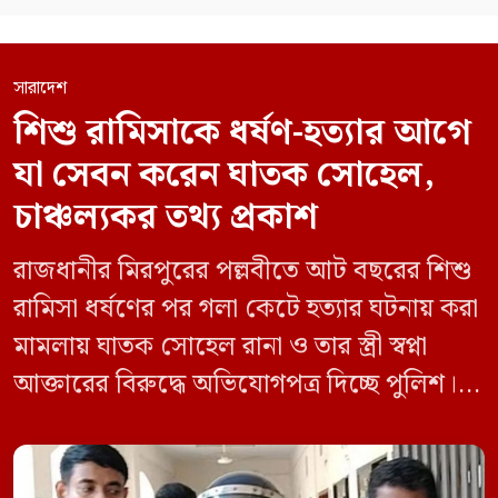
সারাদেশ
শিশু রামিসাকে ধর্ষণ-হত্যার আগে
যা সেবন করেন ঘাতক সোহেল,
চাঞ্চল্যকর তথ্য প্রকাশ
রাজধানীর মিরপুরের পল্লবীতে আট বছরের শিশু
রামিসা ধর্ষণের পর গলা কেটে হত্যার ঘটনায় করা
মামলায় ঘাতক সোহেল রানা ও তার স্ত্রী স্বপ্না
আক্তারের বিরুদ্ধে অভিযোগপত্র দিচ্ছে পুলিশ।
একইসঙ্গে রামিসাকে ধর্ষণ-হত্যার আগে ইয়াবা
সেবন করেছিলেন বলে জবানবন্দিতে
জানিয়েছেন আসামি। রোববার (২৪ মে) সকালে