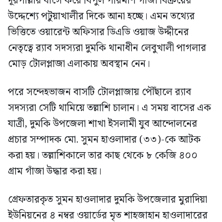
দূরপাল্লার বাসে করে বিপুল পরিমাণ গাঁজা বিক্রয়ের
উদ্দেশ্যে পটুয়াখালীর দিকে আনা হচ্ছে। এমন তথ্যের
ভিত্তিতে ওয়ারেন্ট অফিসার ডিএডি ওয়াজ উদ্দীনের
নেতৃত্বে র‍্যাব সদস্যরা দুমকি থানাধীন লেবুখালী পাগলার
মোড় টোলপ্লাজা এলাকায় অবস্থান নেন।
পরে সন্দেহভাজন বাসটি টোলপ্লাজায় পৌঁছালে র‍্যাব
সদস্যরা সেটি থামিয়ে তল্লাশি চালান। এ সময় বাসের এক
যাত্রী, দুমকি উপজেলা শাখা ইসলামী যুব আন্দোলনের
প্রচার সম্পাদক মো. সুমন হাওলাদার (৩৩)-কে আটক
করা হয়। তল্লাশিকালে তার কাছ থেকে ৮ কেজি ৪০০
গ্রাম গাঁজা উদ্ধার করা হয়।
গ্রেফতারকৃত সুমন হাওলাদার দুমকি উপজেলার মুরাদিয়া
ইউনিয়নের ৪ নম্বর ওয়ার্ডের মৃত শাহজাহান হাওলাদারের