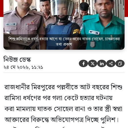
মামলার তদন্ত কর্মকর্তা পল্লবী থানার উপ-
পরিদর্শক অহিদুজ্জামান এ তথ্য নিছিত করেন।
তিনি বলেন, […]
শিশু রামিসাকে ধর্ষণ-হত্যার আগে যা সেবন করেন ঘাতক সোহেল, চাঞ্চল্যকর
তথ্য প্রকাশ
নিউজ ডেস্ক





২৪ মে ২০২৬, ১১:২১
রাজধানীর মিরপুরের পল্লবীতে আট বছরের শিশু
রামিসা ধর্ষণের পর গলা কেটে হত্যার ঘটনায়
করা মামলায় ঘাতক সোহেল রানা ও তার স্ত্রী স্বপ্না
আক্তারের বিরুদ্ধে অভিযোগপত্র দিচ্ছে পুলিশ।