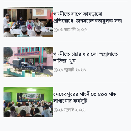
গাংনীতে সাপে কামড়ানো
প্রতিরোধে জনসচেতনতামূলক সভা
০১ আগস্ট ২০২৬

গাংনীতে চাচার ধারালো অস্ত্রাঘাতে
ভাতিজা খুন
২৮ জুলাই ২০২৬

মেহেরপুরের গাংনীতে ৪০০ গাছ
লাগানোর কর্মসূচি
২১ জুলাই ২০২৬
