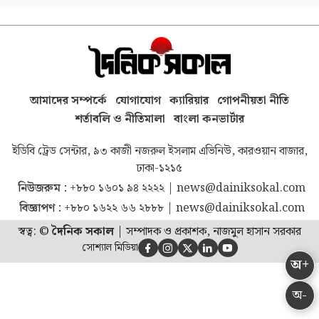
আমাদের সম্পর্কে
যোগাযোগ
ক্যারিয়ার
গোপনীয়তা নীতি
শর্তাবলি ও নীতিমালা
বাংলা কনভার্টার
ইডিবি ট্রেড সেন্টার, ৯৩ কাজী নজরুল ইসলাম এভিনিউ, কারওয়ান বাজার,
ঢাকা-১২১৫
নিউজরুম :
+৮৮০ ১৬০১ ৯৪ ২২২২
|
news@dainiksokal.com
বিজ্ঞাপণ :
+৮৮০ ১৬২২ ৬৬ ২৮৮৮
|
news@dainiksokal.com
স্বত্ব: ©
দৈনিক সকাল
|
সম্পাদক ও প্রকাশক, নাজমুল হাসান সরকার
সোশ্যাল মিডিয়া





অ+
অ-