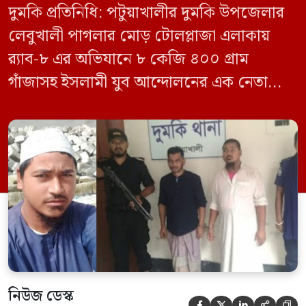
দুমকি প্রতিনিধি: পটুয়াখালীর দুমকি উপজেলার
লেবুখালী পাগলার মোড় টোলপ্লাজা এলাকায়
র‍্যাব-৮ এর অভিযানে ৮ কেজি ৪০০ গ্রাম
গাঁজাসহ ইসলামী যুব আন্দোলনের এক নেতাকে
গ্রেফতার করা হয়েছে। পরে তার দেওয়া তথ্যের
ভিত্তিতে অভিযান চালিয়ে মাদক চক্রের আরও
এক সদস্যকে আটক করা হয়। র‍্যাব ও পুলিশ
সূত্রে জানা গেছে, শুক্রবার গোপন সংবাদের
ভিত্তিতে র‍্যাব-৮, সিপিসি-১ পটুয়াখালী ক্যাম্পের
[…]
নিউজ ডেস্ক




