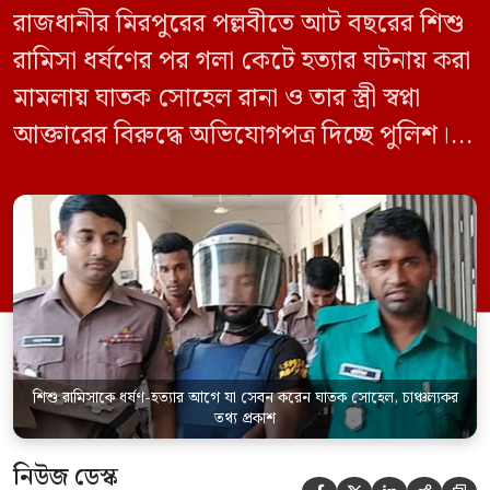
রাজধানীর মিরপুরের পল্লবীতে আট বছরের শিশু
রামিসা ধর্ষণের পর গলা কেটে হত্যার ঘটনায় করা
মামলায় ঘাতক সোহেল রানা ও তার স্ত্রী স্বপ্না
আক্তারের বিরুদ্ধে অভিযোগপত্র দিচ্ছে পুলিশ।
একইসঙ্গে রামিসাকে ধর্ষণ-হত্যার আগে ইয়াবা
সেবন করেছিলেন বলে জবানবন্দিতে
জানিয়েছেন আসামি। রোববার (২৪ মে) সকালে
মামলার তদন্ত কর্মকর্তা পল্লবী থানার উপ-
পরিদর্শক অহিদুজ্জামান এ তথ্য নিছিত করেন।
তিনি বলেন, […]
শিশু রামিসাকে ধর্ষণ-হত্যার আগে যা সেবন করেন ঘাতক সোহেল, চাঞ্চল্যকর
তথ্য প্রকাশ
নিউজ ডেস্ক