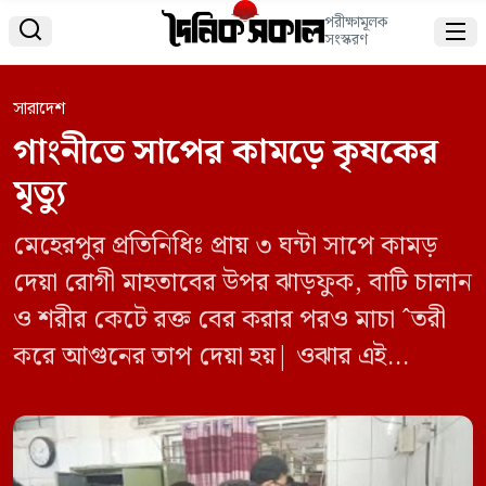
পরীক্ষামূলক


সংস্করণ
সারাদেশ
গাংনীতে সাপের কামড়ে কৃষকের
মৃত্যু
মেহেরপুর প্রতিনিধিঃ প্রায় ৩ ঘন্টা সাপে কামড়
দেয়া রোগী মাহতাবের উপর ঝাড়ফুক, বাটি চালান
ও শরীর কেটে রক্ত বের করার পরও মাচা ˆতরী
করে আগুনের তাপ দেয়া হয়| ওঝার এই
কেরামতিতে বাঁচাতে পারেনি মাহাতাবকে|
অবশেষে দুপুরের দিকে মৃত্যুর কোলে ঢলে পড়েন
মাহাতাব| মাহাতাব আলী মেহেরপুরের গাংনী