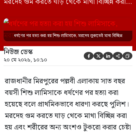
মরদেহ গুম করতে ঘাড় থেকে মাথা বিচ্ছিন্ন করা
হয় এবং শরীরের অন্য অংশও টুকরো করার চেষ্টা
চালানো হয় এই নৃশংস হত্যাকাণ্ডে পাশের ফ্ল্যাটের
ভাড়াটিয়া সোহেল রানা (৩০) ও তার স্ত্রী স্বপ্না
ধর্ষণের পর হত্যা করা হয় শিশু লামিসাকে, মরদেহ লুকাতেই মাথা বিচ্ছিন্ন
আক্তারকে (২৬) মাত্র ৭ ঘণ্টার […]
নিউজ ডেস্ক





২০ মে ২০২৬, ১০:১০
রাজধানীর মিরপুরের পল্লবী এলাকায় সাত বছর
বয়সী শিশু লামিসাকে ধর্ষণের পর হত্যা করা
হয়েছে বলে প্রাথমিকভাবে ধারণা করছে পুলিশ।
মরদেহ গুম করতে ঘাড় থেকে মাথা বিচ্ছিন্ন করা
হয় এবং শরীরের অন্য অংশও টুকরো করার চেষ্টা