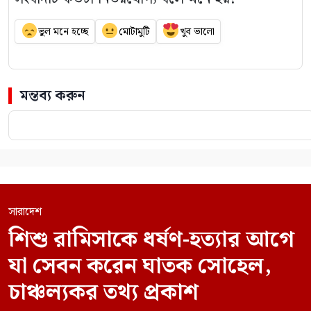
ভুল মনে হচ্ছে
মোটামুটি
খুব ভালো
মন্তব্য করুন
সারাদেশ
শিশু রামিসাকে ধর্ষণ-হত্যার আগে
যা সেবন করেন ঘাতক সোহেল,
চাঞ্চল্যকর তথ্য প্রকাশ