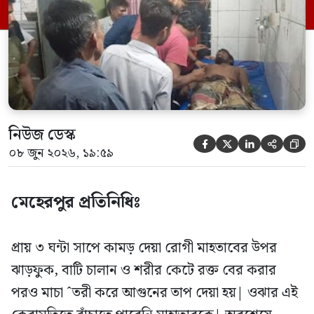
উপজেলার হিজলবাড়িয়া দক্ষিণ পাড়ার মৃত
শামসুল হকের ছেলে| মাহাতাবের […]
নিউজ ডেস্ক





০৮ জুন ২০২৬, ১৯:৫৯
মেহেরপুর প্রতিনিধিঃ
প্রায় ৩ ঘন্টা সাপে কামড় দেয়া রোগী মাহতাবের উপর
ঝাড়ফুক, বাটি চালান ও শরীর কেটে রক্ত বের করার
পরও মাচা ˆতরী করে আগুনের তাপ দেয়া হয়| ওঝার এই