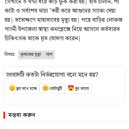
সেখানে ৩ ঘন্টা ধরে ঝাঁড় ফুক করা হয়| হাত চালান, পা
কাটা ও সর্বশেষ মাচা ˆতরী করে আগুনের স্যাকা দেয়া
হয়| ততোক্ষণে মাহাতাবের মৃত্যু হয়| পরে বাড়ির লোকজ
গাংনী উপজেলা স্বাস্থ্য কমপ্লেক্সে নিয়ে আসলে কর্তব্যরত
চিকিৎসক তাকে মৃত ঘোষণা করেন|
বিষয়ঃ
কৃষকের মৃত্যু
সাপ
সংবাদটি কতটা নির্ভরযোগ্য বলে মনে হয়?
ভুল মনে হচ্ছে
মোটামুটি
খুব ভালো
মন্তব্য করুন