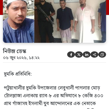
এক সদস্যকে আটক করা হয়। র‍্যাব ও পুলিশ
সূত্রে জানা গেছে, শুক্রবার গোপন সংবাদের
ভিত্তিতে র‍্যাব-৮, সিপিসি-১ পটুয়াখালী ক্যাম্পের
[…]
নিউজ ডেস্ক





০৬ জুন ২০২৬, ১৪:২২
দুমকি প্রতিনিধি:
পটুয়াখালীর দুমকি উপজেলার লেবুখালী পাগলার মোড়
টোলপ্লাজা এলাকায় র‍্যাব-৮ এর অভিযানে ৮ কেজি ৪০০
গ্রাম গাঁজাসহ ইসলামী যুব আন্দোলনের এক নেতাকে