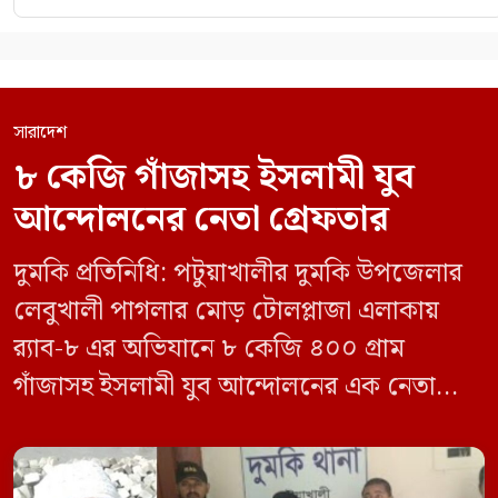
সারাদেশ
৮ কেজি গাঁজাসহ ইসলামী যুব
আন্দোলনের নেতা গ্রেফতার
দুমকি প্রতিনিধি: পটুয়াখালীর দুমকি উপজেলার
লেবুখালী পাগলার মোড় টোলপ্লাজা এলাকায়
র‍্যাব-৮ এর অভিযানে ৮ কেজি ৪০০ গ্রাম
গাঁজাসহ ইসলামী যুব আন্দোলনের এক নেতাকে
গ্রেফতার করা হয়েছে। পরে তার দেওয়া তথ্যের
ভিত্তিতে অভিযান চালিয়ে মাদক চক্রের আরও