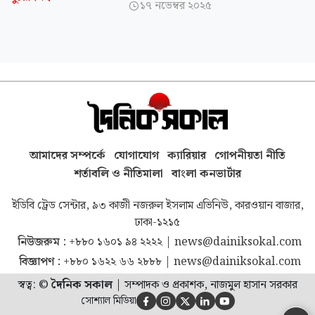
১৭ নভেম্বর ২০২৫

আমাদের সম্পর্কে
যোগাযোগ
ক্যারিয়ার
গোপনীয়তা নীতি
শর্তাবলি ও নীতিমালা
বাংলা কনভার্টার
ইডিবি ট্রেড সেন্টার, ৯৩ কাজী নজরুল ইসলাম এভিনিউ, কারওয়ান বাজার,
ঢাকা-১২১৫
নিউজরুম :
+৮৮০ ১৬০১ ৯৪ ২২২২
|
news@dainiksokal.com
বিজ্ঞাপণ :
+৮৮০ ১৬২২ ৬৬ ২৮৮৮
|
news@dainiksokal.com
স্বত্ব: ©
দৈনিক সকাল
|
সম্পাদক ও প্রকাশক, নাজমুল হাসান সরকার
সোশ্যাল মিডিয়া




