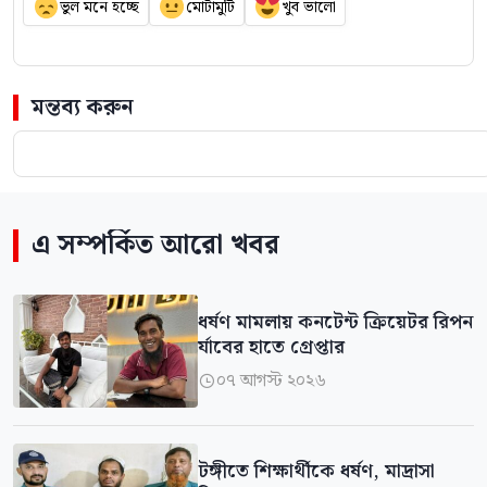
ভুল মনে হচ্ছে
মোটামুটি
খুব ভালো
মন্তব্য করুন
এ সম্পর্কিত আরো খবর
ধর্ষণ মামলায় কনটেন্ট ক্রিয়েটর রিপন
র্যাবের হাতে গ্রেপ্তার
০৭ আগস্ট ২০২৬

টঙ্গীতে শিক্ষার্থীকে ধর্ষণ, মাদ্রাসা