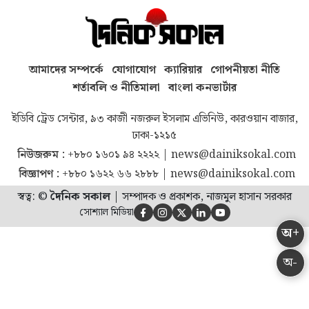
আমাদের সম্পর্কে
যোগাযোগ
ক্যারিয়ার
গোপনীয়তা নীতি
শর্তাবলি ও নীতিমালা
বাংলা কনভার্টার
ইডিবি ট্রেড সেন্টার, ৯৩ কাজী নজরুল ইসলাম এভিনিউ, কারওয়ান বাজার,
ঢাকা-১২১৫
নিউজরুম :
+৮৮০ ১৬০১ ৯৪ ২২২২
|
news@dainiksokal.com
বিজ্ঞাপণ :
+৮৮০ ১৬২২ ৬৬ ২৮৮৮
|
news@dainiksokal.com
স্বত্ব: ©
দৈনিক সকাল
|
সম্পাদক ও প্রকাশক, নাজমুল হাসান সরকার
সোশ্যাল মিডিয়া





অ+
অ-