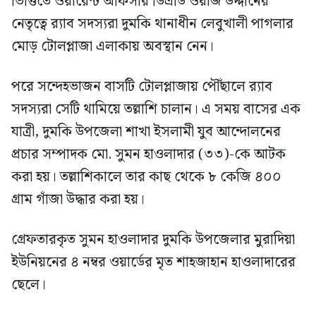
ভিত্তিতে ওয়ারেন্ট অফিসার ডিএডি ওয়াজ উদ্দীনের
নেতৃত্বে র‍্যাব সদস্যরা দুমকি থানাধীন লেবুখালী পাগলার
মোড় টোলপ্লাজা এলাকায় অবস্থান নেন।
পরে সন্দেহভাজন বাসটি টোলপ্লাজায় পৌঁছালে র‍্যাব
সদস্যরা সেটি থামিয়ে তল্লাশি চালান। এ সময় বাসের এক
যাত্রী, দুমকি উপজেলা শাখা ইসলামী যুব আন্দোলনের
প্রচার সম্পাদক মো. সুমন হাওলাদার (৩৩)-কে আটক
করা হয়। তল্লাশিকালে তার কাছ থেকে ৮ কেজি ৪০০
গ্রাম গাঁজা উদ্ধার করা হয়।
গ্রেফতারকৃত সুমন হাওলাদার দুমকি উপজেলার মুরাদিয়া
ইউনিয়নের ৪ নম্বর ওয়ার্ডের মৃত শাহজাহান হাওলাদারের
ছেলে।