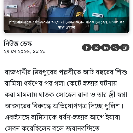
পরিদর্শক অহিদুজ্জামান এ তথ্য নিছিত করেন।
তিনি বলেন, […]
শিশু রামিসাকে ধর্ষণ-হত্যার আগে যা সেবন করেন ঘাতক সোহেল, চাঞ্চল্যকর
তথ্য প্রকাশ
নিউজ ডেস্ক





২৪ মে ২০২৬, ১১:২১
রাজধানীর মিরপুরের পল্লবীতে আট বছরের শিশু
রামিসা ধর্ষণের পর গলা কেটে হত্যার ঘটনায়
করা মামলায় ঘাতক সোহেল রানা ও তার স্ত্রী স্বপ্না
আক্তারের বিরুদ্ধে অভিযোগপত্র দিচ্ছে পুলিশ।
একইসঙ্গে রামিসাকে ধর্ষণ-হত্যার আগে ইয়াবা
সেবন করেছিলেন বলে জবানবন্দিতে