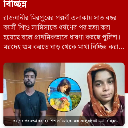
বিচ্ছিন্ন
রাজধানীর মিরপুরের পল্লবী এলাকায় সাত বছর
বয়সী শিশু লামিসাকে ধর্ষণের পর হত্যা করা
হয়েছে বলে প্রাথমিকভাবে ধারণা করছে পুলিশ।
মরদেহ গুম করতে ঘাড় থেকে মাথা বিচ্ছিন্ন করা
হয় এবং শরীরের অন্য অংশও টুকরো করার চেষ্টা
চালানো হয় এই নৃশংস হত্যাকাণ্ডে পাশের ফ্ল্যাটের
ভাড়াটিয়া সোহেল রানা (৩০) ও তার স্ত্রী স্বপ্না
আক্তারকে (২৬) মাত্র ৭ ঘণ্টার […]
ধর্ষণের পর হত্যা করা হয় শিশু লামিসাকে, মরদেহ লুকাতেই মাথা বিচ্ছিন্ন