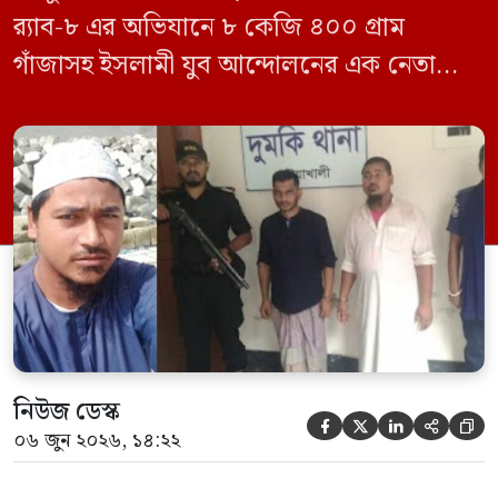
র‍্যাব-৮ এর অভিযানে ৮ কেজি ৪০০ গ্রাম
গাঁজাসহ ইসলামী যুব আন্দোলনের এক নেতাকে
গ্রেফতার করা হয়েছে। পরে তার দেওয়া তথ্যের
ভিত্তিতে অভিযান চালিয়ে মাদক চক্রের আরও
এক সদস্যকে আটক করা হয়। র‍্যাব ও পুলিশ
সূত্রে জানা গেছে, শুক্রবার গোপন সংবাদের
ভিত্তিতে র‍্যাব-৮, সিপিসি-১ পটুয়াখালী ক্যাম্পের
[…]
নিউজ ডেস্ক





০৬ জুন ২০২৬, ১৪:২২