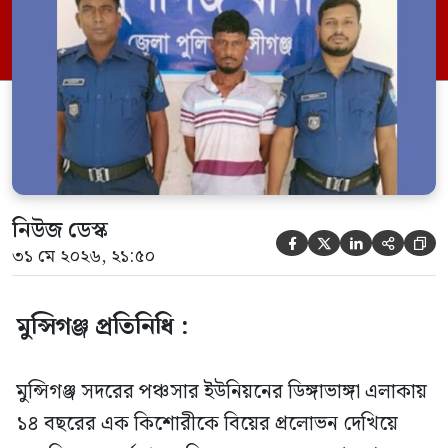
জানা গেছে। ​আজ রোববার আসামিকে মুন্সিগঞ্জ
আদালতে প্রেরণ করা হয়েছে। এর আগে গত ৩০
মে রাতে স্থানীয় লোকজনের সহায়তায় পুলিশ
তাকে […]
নিউজ ডেস্ক





৩১ মে ২০২৬, ২১:৫০
মুন্সিগঞ্জ প্রতিনিধি
:
মুন্সিগঞ্জ সদরের পঞ্চসার ইউনিয়নের ডিঙ্গাভাঙ্গা এলাকায়
১৪ বছরের এক কিশোরীকে বিয়ের প্রলোভন দেখিয়ে