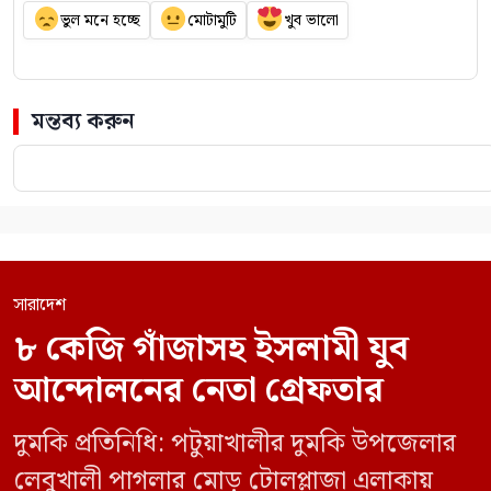
ভুল মনে হচ্ছে
মোটামুটি
খুব ভালো
মন্তব্য করুন
সারাদেশ
৮ কেজি গাঁজাসহ ইসলামী যুব
আন্দোলনের নেতা গ্রেফতার
দুমকি প্রতিনিধি: পটুয়াখালীর দুমকি উপজেলার
লেবুখালী পাগলার মোড় টোলপ্লাজা এলাকায়