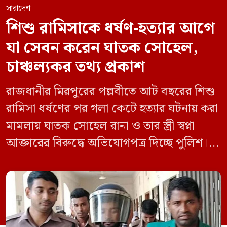
সারাদেশ
শিশু রামিসাকে ধর্ষণ-হত্যার আগে
যা সেবন করেন ঘাতক সোহেল,
চাঞ্চল্যকর তথ্য প্রকাশ
রাজধানীর মিরপুরের পল্লবীতে আট বছরের শিশু
রামিসা ধর্ষণের পর গলা কেটে হত্যার ঘটনায় করা
মামলায় ঘাতক সোহেল রানা ও তার স্ত্রী স্বপ্না
আক্তারের বিরুদ্ধে অভিযোগপত্র দিচ্ছে পুলিশ।
একইসঙ্গে রামিসাকে ধর্ষণ-হত্যার আগে ইয়াবা
সেবন করেছিলেন বলে জবানবন্দিতে
জানিয়েছেন আসামি। রোববার (২৪ মে) সকালে
মামলার তদন্ত কর্মকর্তা পল্লবী থানার উপ-