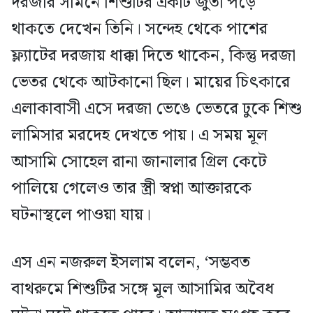
দরজার সামনে শিশুটির একটি জুতা পড়ে
থাকতে দেখেন তিনি। সন্দেহ থেকে পাশের
ফ্ল্যাটের দরজায় ধাক্কা দিতে থাকেন, কিন্তু দরজা
ভেতর থেকে আটকানো ছিল। মায়ের চিৎকারে
এলাকাবাসী এসে দরজা ভেঙে ভেতরে ঢুকে শিশু
লামিসার মরদেহ দেখতে পায়। এ সময় মূল
আসামি সোহেল রানা জানালার গ্রিল কেটে
পালিয়ে গেলেও তার স্ত্রী স্বপ্না আক্তারকে
ঘটনাস্থলে পাওয়া যায়।
এস এন নজরুল ইসলাম বলেন, ‘সম্ভবত
বাথরুমে শিশুটির সঙ্গে মূল আসামির অবৈধ