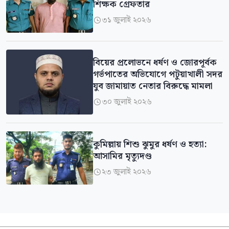
শিক্ষক গ্রেফতার
৩১ জুলাই ২০২৬

বিয়ের প্রলোভনে ধর্ষণ ও জোরপূর্বক
গর্ভপাতের অভিযোগে পটুয়াখালী সদর
যুব জামায়াত নেতার বিরুদ্ধে মামলা
৩০ জুলাই ২০২৬

কুমিল্লায় শিশু ঝুমুর ধর্ষণ ও হত্যা:
আসামির মৃত্যুদণ্ড
২৩ জুলাই ২০২৬
