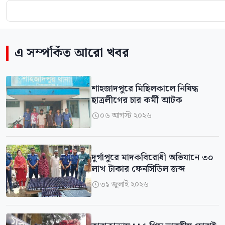
এ সম্পর্কিত আরো খবর
শাহজাদপুরে মিছিলকালে নিষিদ্ধ
ছাত্রলীগের চার কর্মী আটক
০৬ আগস্ট ২০২৬

দুর্গাপুরে মাদকবিরোধী অভিযানে ৩০
লাখ টাকার ফেনসিডিল জব্দ
৩১ জুলাই ২০২৬
