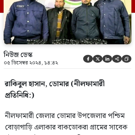
আটকৃতরা হলেন, ডোমার উপজেলার ২ নং
কেতকীবাড়ী ইউনিয়নের দক্ষিণ কেতকীবাড়ী
(পাঠানপাড়া) এলাকার […]
নিউজ ডেস্ক





০৫ ডিসেম্বর ২০২৪, ১৪:৪২
রাকিবুল হাসান, ডোমার (নীলফামারী
প্রতিনিধি:)
নীলফামারী জেলার ডোমার উপজেলার পশ্চিম
বোড়াগাড়ি এলাকার বাকডোকরা গ্রামের সাবেক