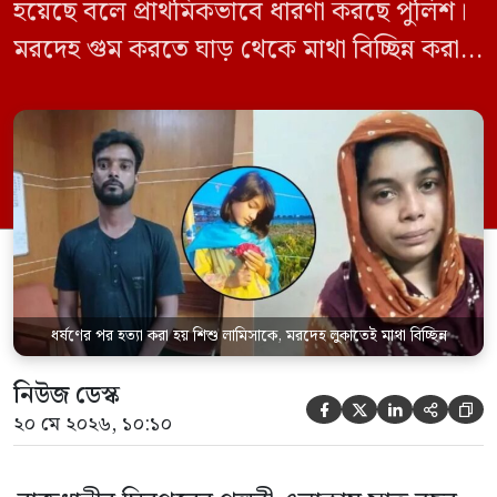
হয়েছে বলে প্রাথমিকভাবে ধারণা করছে পুলিশ।
মরদেহ গুম করতে ঘাড় থেকে মাথা বিচ্ছিন্ন করা
হয় এবং শরীরের অন্য অংশও টুকরো করার চেষ্টা
চালানো হয় এই নৃশংস হত্যাকাণ্ডে পাশের ফ্ল্যাটের
ভাড়াটিয়া সোহেল রানা (৩০) ও তার স্ত্রী স্বপ্না
আক্তারকে (২৬) মাত্র ৭ ঘণ্টার […]
ধর্ষণের পর হত্যা করা হয় শিশু লামিসাকে, মরদেহ লুকাতেই মাথা বিচ্ছিন্ন
নিউজ ডেস্ক





২০ মে ২০২৬, ১০:১০