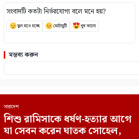
সংবাদটি কতটা নির্ভরযোগ্য বলে মনে হয়?
ভুল মনে হচ্ছে
মোটামুটি
খুব ভালো
মন্তব্য করুন
সারাদেশ
শিশু রামিসাকে ধর্ষণ-হত্যার আগে
যা সেবন করেন ঘাতক সোহেল,