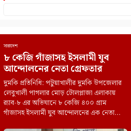
সারাদেশ
৮ কেজি গাঁজাসহ ইসলামী যুব
আন্দোলনের নেতা গ্রেফতার
দুমকি প্রতিনিধি: পটুয়াখালীর দুমকি উপজেলার
লেবুখালী পাগলার মোড় টোলপ্লাজা এলাকায়
র‍্যাব-৮ এর অভিযানে ৮ কেজি ৪০০ গ্রাম
গাঁজাসহ ইসলামী যুব আন্দোলনের এক নেতাকে
গ্রেফতার করা হয়েছে। পরে তার দেওয়া তথ্যের