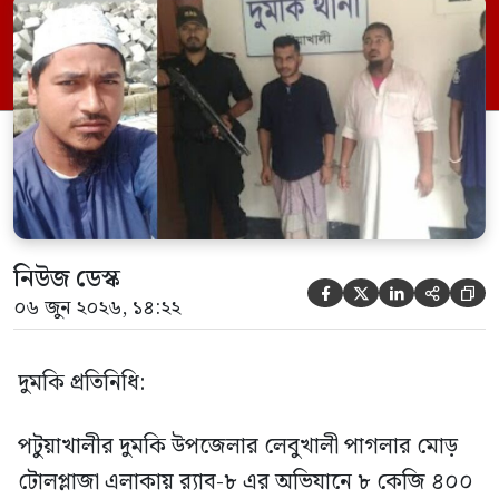
ভিত্তিতে অভিযান চালিয়ে মাদক চক্রের আরও
এক সদস্যকে আটক করা হয়। র‍্যাব ও পুলিশ
সূত্রে জানা গেছে, শুক্রবার গোপন সংবাদের
ভিত্তিতে র‍্যাব-৮, সিপিসি-১ পটুয়াখালী ক্যাম্পের
[…]
নিউজ ডেস্ক





০৬ জুন ২০২৬, ১৪:২২
দুমকি প্রতিনিধি:
পটুয়াখালীর দুমকি উপজেলার লেবুখালী পাগলার মোড়
টোলপ্লাজা এলাকায় র‍্যাব-৮ এর অভিযানে ৮ কেজি ৪০০