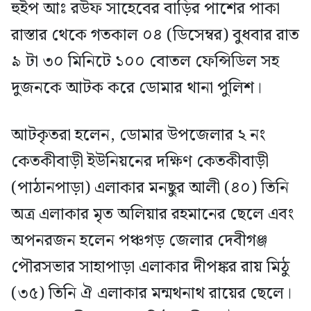
হুইপ আঃ রউফ সাহেবের বাড়ির পাশের পাকা
রাস্তার থেকে গতকাল ০৪ (ডিসেম্বর) বুধবার রাত
৯ টা ৩০ মিনিটে ১০০ বোতল ফেন্সিডিল সহ
দুজনকে আটক করে ডোমার থানা পুলিশ।
আটকৃতরা হলেন, ডোমার উপজেলার ২ নং
কেতকীবাড়ী ইউনিয়নের দক্ষিণ কেতকীবাড়ী
(পাঠানপাড়া) এলাকার মনছুর আলী (৪০) তিনি
অত্র এলাকার মৃত অলিয়ার রহমানের ছেলে এবং
অপনরজন হলেন পঞ্চগড় জেলার দেবীগঞ্জ
পৌরসভার সাহাপাড়া এলাকার দীপঙ্কর রায় মিঠু
(৩৫) তিনি ঐ এলাকার মন্মথনাথ রায়ের ছেলে।