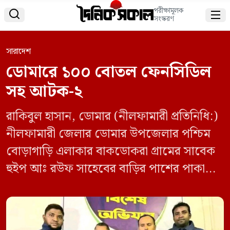
পরীক্ষামূলক


সংস্করণ
সারাদেশ
ডোমারে ১০০ বোতল ফেনসিডিল
সহ আটক-২
রাকিবুল হাসান, ডোমার (নীলফামারী প্রতিনিধি:)
নীলফামারী জেলার ডোমার উপজেলার পশ্চিম
বোড়াগাড়ি এলাকার বাকডোকরা গ্রামের সাবেক
হুইপ আঃ রউফ সাহেবের বাড়ির পাশের পাকা
রাস্তার থেকে গতকাল ০৪ (ডিসেম্বর) বুধবার রাত
৯ টা ৩০ মিনিটে ১০০ বোতল ফেন্সিডিল সহ
দুজনকে আটক করে ডোমার থানা পুলিশ।