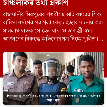
চাঞ্চল্যকর তথ্য প্রকাশ
রাজধানীর মিরপুরের পল্লবীতে আট বছরের শিশু
রামিসা ধর্ষণের পর গলা কেটে হত্যার ঘটনায় করা
মামলায় ঘাতক সোহেল রানা ও তার স্ত্রী স্বপ্না
আক্তারের বিরুদ্ধে অভিযোগপত্র দিচ্ছে পুলিশ।
একইসঙ্গে রামিসাকে ধর্ষণ-হত্যার আগে ইয়াবা
সেবন করেছিলেন বলে জবানবন্দিতে
জানিয়েছেন আসামি। রোববার (২৪ মে) সকালে
মামলার তদন্ত কর্মকর্তা পল্লবী থানার উপ-
পরিদর্শক অহিদুজ্জামান এ তথ্য নিছিত করেন।
তিনি বলেন, […]
শিশু রামিসাকে ধর্ষণ-হত্যার আগে যা সেবন করেন ঘাতক সোহেল, চাঞ্চল্যকর
তথ্য প্রকাশ