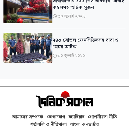
‎তারাকান্দায় ১৯৫ পিস ভারতীয় চোরাই
কম্বলসহ আটক সুজন
৩০ জুলাই ২০২৬

৭৪০ বোতল ফেনসিডিলসহ বাবা ও
মেয়ে আটক
৩০ জুলাই ২০২৬

আমাদের সম্পর্কে
যোগাযোগ
ক্যারিয়ার
গোপনীয়তা নীতি
শর্তাবলি ও নীতিমালা
বাংলা কনভার্টার