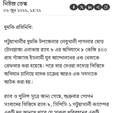
নিউজ ডেস্ক





০৬ জুন ২০২৬, ১৪:২২
দুমকি প্রতিনিধি:
পটুয়াখালীর দুমকি উপজেলার লেবুখালী পাগলার মোড়
টোলপ্লাজা এলাকায় র‍্যাব-৮ এর অভিযানে ৮ কেজি ৪০০
গ্রাম গাঁজাসহ ইসলামী যুব আন্দোলনের এক নেতাকে
গ্রেফতার করা হয়েছে। পরে তার দেওয়া তথ্যের ভিত্তিতে
অভিযান চালিয়ে মাদক চক্রের আরও এক সদস্যকে
আটক করা হয়।
র‍্যাব ও পুলিশ সূত্রে জানা গেছে, শুক্রবার গোপন
সংবাদের ভিত্তিতে র‍্যাব-৮, সিপিসি-১ পটুয়াখালী ক্যাম্পের
একটি দল জানতে পারে যে সাকুরা পরিবহনের একটি