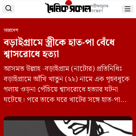
পরীক্ষামূলক


সংস্করণ
সারাদেশ
বড়াইগ্রামে স্ত্রীকে হাত-পা বেঁধে
শ্বাসরোধে হত্যা
আসমত উল্লাহ -বড়াইগ্রাম (নাটোর) প্রতিনিধিঃ
বড়াইগ্রামে আঁখি খাতুন (২২) নামে এক গৃহবধূকে
গলায় ওড়না পেঁচিয়ে শ্বাসরোধে হত্যার ঘটনা
ঘটেছে। পরে তাকে ঘরে খাটের সঙ্গে হাত-পা
বেঁধে দরজায় তালা দিয়ে পালিয়ে যায় পাষন্ড
স্বামী। খবর পেয়ে পুলিশ রাতেই শোবার ঘর
থেকে ওই গৃহবধূর মরদেহ উদ্ধার করে। মঙ্গলবার