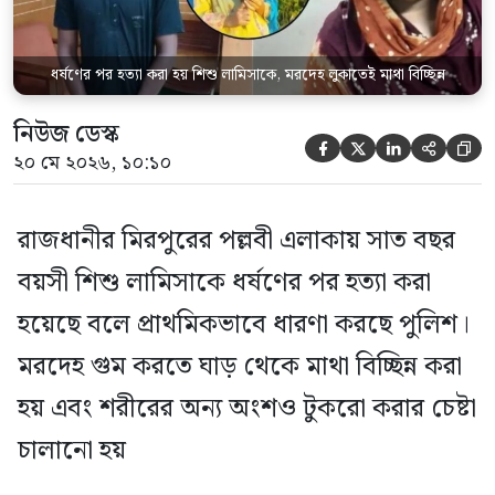
ধর্ষণের পর হত্যা করা হয় শিশু লামিসাকে, মরদেহ লুকাতেই মাথা বিচ্ছিন্ন
নিউজ ডেস্ক





২০ মে ২০২৬, ১০:১০
রাজধানীর মিরপুরের পল্লবী এলাকায় সাত বছর
বয়সী শিশু লামিসাকে ধর্ষণের পর হত্যা করা
হয়েছে বলে প্রাথমিকভাবে ধারণা করছে পুলিশ।
মরদেহ গুম করতে ঘাড় থেকে মাথা বিচ্ছিন্ন করা
হয় এবং শরীরের অন্য অংশও টুকরো করার চেষ্টা
চালানো হয়