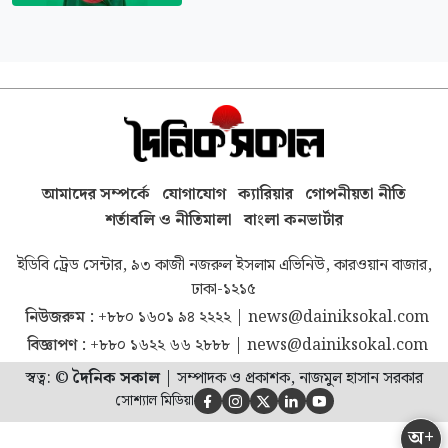
আমাদের সম্পর্কে
যোগাযোগ
ক্যারিয়ার
গোপনীয়তা নীতি
শর্তাবলি ও নীতিমালা
বাংলা কনভার্টার
ইডিবি ট্রেড সেন্টার, ৯৩ কাজী নজরুল ইসলাম এভিনিউ, কারওয়ান বাজার,
ঢাকা-১২১৫
নিউজরুম :
+৮৮০ ১৬০১ ৯৪ ২২২২
|
news@dainiksokal.com
বিজ্ঞাপণ :
+৮৮০ ১৬২২ ৬৬ ২৮৮৮
|
news@dainiksokal.com
স্বত্ব: ©
দৈনিক সকাল
|
সম্পাদক ও প্রকাশক, নাজমুল হাসান সরকার
সোশ্যাল মিডিয়া





অ+