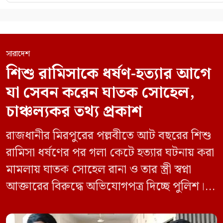
সারাদেশ
শিশু রামিসাকে ধর্ষণ-হত্যার আগে
যা সেবন করেন ঘাতক সোহেল,
চাঞ্চল্যকর তথ্য প্রকাশ
রাজধানীর মিরপুরের পল্লবীতে আট বছরের শিশু
রামিসা ধর্ষণের পর গলা কেটে হত্যার ঘটনায় করা
মামলায় ঘাতক সোহেল রানা ও তার স্ত্রী স্বপ্না
আক্তারের বিরুদ্ধে অভিযোগপত্র দিচ্ছে পুলিশ।
একইসঙ্গে রামিসাকে ধর্ষণ-হত্যার আগে ইয়াবা
সেবন করেছিলেন বলে জবানবন্দিতে