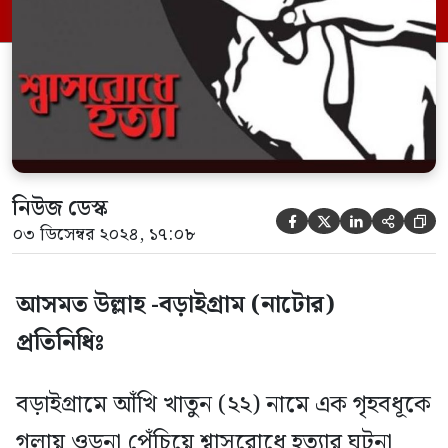
লাশের ময়নাতদন্তের জন্য নাটোর সদর
হাসপাতাল মর্গে পাঠানো হয়েছে। […]
নিউজ ডেস্ক





০৩ ডিসেম্বর ২০২৪, ১৭:০৮
আসমত উল্লাহ -বড়াইগ্রাম (নাটোর)
প্রতিনিধিঃ
বড়াইগ্রামে আঁখি খাতুন (২২) নামে এক গৃহবধূকে
গলায় ওড়না পেঁচিয়ে শ্বাসরোধে হত্যার ঘটনা