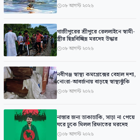
০৮ আগস্ট ২০২৬

গাজীপুরের শ্রীপুরে রেললাইনে স্বামী-
স্ত্রীর ছিন্নবিচ্ছিন্ন মরদেহ উদ্ধার
০৮ আগস্ট ২০২৬

নবীগঞ্জ স্বাস্থ্য কমপ্লেক্সের বেহাল দশা,
নোংরা-আবর্জনায় বাড়ছে স্বাস্থ্যঝুঁকি
০৮ আগস্ট ২০২৬

নাস্তার জন্য ডাকাডাকি, সাড়া না পেয়ে
ঘরে ঢুকে মিলল রিফাতের মরদেহ
০৮ আগস্ট ২০২৬
