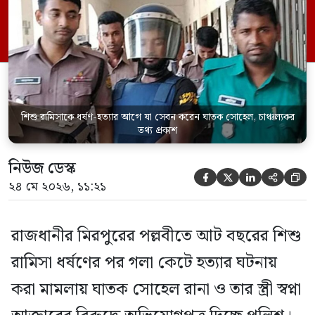
জানিয়েছেন আসামি। রোববার (২৪ মে) সকালে
মামলার তদন্ত কর্মকর্তা পল্লবী থানার উপ-
পরিদর্শক অহিদুজ্জামান এ তথ্য নিছিত করেন।
তিনি বলেন, […]
শিশু রামিসাকে ধর্ষণ-হত্যার আগে যা সেবন করেন ঘাতক সোহেল, চাঞ্চল্যকর
তথ্য প্রকাশ
নিউজ ডেস্ক





২৪ মে ২০২৬, ১১:২১
রাজধানীর মিরপুরের পল্লবীতে আট বছরের শিশু
রামিসা ধর্ষণের পর গলা কেটে হত্যার ঘটনায়
করা মামলায় ঘাতক সোহেল রানা ও তার স্ত্রী স্বপ্না