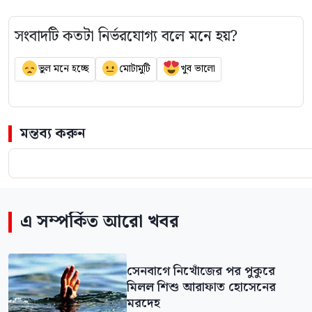
সংবাদটি কতটা নির্ভরযোগ্য বলে মনে হয়?
ভুল মনে হচ্ছে
মোটামুটি
খুব ভালো
মন্তব্য করুন
এ সম্পর্কিত আরো খবর
সেনবাগে নিখোঁজের পর পুকুরে
মিলল শিশু আরাফাত হোসেনের
মরদেহ