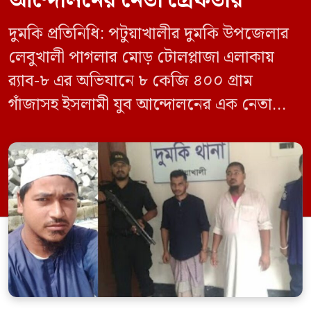
আন্দোলনের নেতা গ্রেফতার
দুমকি প্রতিনিধি: পটুয়াখালীর দুমকি উপজেলার
লেবুখালী পাগলার মোড় টোলপ্লাজা এলাকায়
র‍্যাব-৮ এর অভিযানে ৮ কেজি ৪০০ গ্রাম
গাঁজাসহ ইসলামী যুব আন্দোলনের এক নেতাকে
গ্রেফতার করা হয়েছে। পরে তার দেওয়া তথ্যের
ভিত্তিতে অভিযান চালিয়ে মাদক চক্রের আরও
এক সদস্যকে আটক করা হয়। র‍্যাব ও পুলিশ
সূত্রে জানা গেছে, শুক্রবার গোপন সংবাদের
ভিত্তিতে র‍্যাব-৮, সিপিসি-১ পটুয়াখালী ক্যাম্পের
[…]