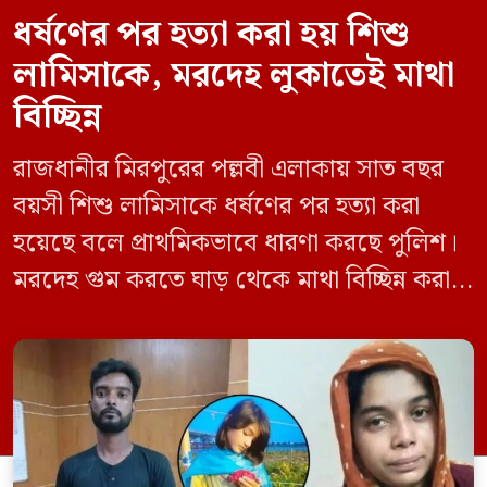
ধর্ষণের পর হত্যা করা হয় শিশু
লামিসাকে, মরদেহ লুকাতেই মাথা
বিচ্ছিন্ন
রাজধানীর মিরপুরের পল্লবী এলাকায় সাত বছর
বয়সী শিশু লামিসাকে ধর্ষণের পর হত্যা করা
হয়েছে বলে প্রাথমিকভাবে ধারণা করছে পুলিশ।
মরদেহ গুম করতে ঘাড় থেকে মাথা বিচ্ছিন্ন করা
হয় এবং শরীরের অন্য অংশও টুকরো করার চেষ্টা
চালানো হয় এই নৃশংস হত্যাকাণ্ডে পাশের ফ্ল্যাটের
ভাড়াটিয়া সোহেল রানা (৩০) ও তার স্ত্রী স্বপ্না
আক্তারকে (২৬) মাত্র ৭ ঘণ্টার […]