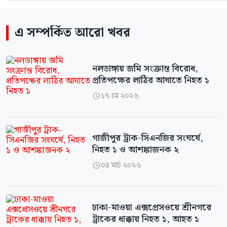
এ সম্পর্কিত আরো খবর
নলডাঙ্গায় জমি সংক্রান্ত বিরোধ,
প্রতিপক্ষের লাঠির আঘাতে নিহত ১
১৭ মে ২০২৬

গাজীপুর ট্রাক-সিএনজির সংঘর্ষে,
নিহত ১ ও আশঙ্কাজনক ২
০৪ মার্চ ২০২৬

ঢাকা-মাওয়া এক্সপ্রেসওয়ে শ্রীনগরে
ট্রাকের ধাক্কায় নিহত ১, আহত ১