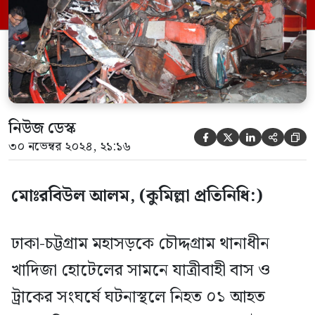
মিনিটের সময় খাদিজা হোটেলের সামনে দাঁড়িয়ে
থাকা বালুরট্রাক এর পিছনে চট্টগ্রাম মুখি যাত্রীবাহী
বাস হানিফের ধাক্কায় […]
নিউজ ডেস্ক





৩০ নভেম্বর ২০২৪, ২১:১৬
মোঃরবিউল আলম, (কুমিল্লা প্রতিনিধি:)
ঢাকা-চট্টগ্রাম মহাসড়কে চৌদ্দগ্রাম থানাধীন
খাদিজা হোটেলের সামনে যাত্রীবাহী বাস ও
ট্রাকের সংঘর্ষে ঘটনাস্থলে নিহত ০১ আহত