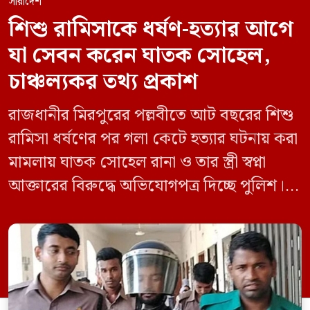
সারাদেশ
শিশু রামিসাকে ধর্ষণ-হত্যার আগে
যা সেবন করেন ঘাতক সোহেল,
চাঞ্চল্যকর তথ্য প্রকাশ
রাজধানীর মিরপুরের পল্লবীতে আট বছরের শিশু
রামিসা ধর্ষণের পর গলা কেটে হত্যার ঘটনায় করা
মামলায় ঘাতক সোহেল রানা ও তার স্ত্রী স্বপ্না
আক্তারের বিরুদ্ধে অভিযোগপত্র দিচ্ছে পুলিশ।
একইসঙ্গে রামিসাকে ধর্ষণ-হত্যার আগে ইয়াবা
সেবন করেছিলেন বলে জবানবন্দিতে
জানিয়েছেন আসামি। রোববার (২৪ মে) সকালে
মামলার তদন্ত কর্মকর্তা পল্লবী থানার উপ-
পরিদর্শক অহিদুজ্জামান এ তথ্য নিছিত করেন।