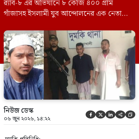
র‍্যাব-৮ এর অভিযানে ৮ কেজি ৪০০ গ্রাম
গাঁজাসহ ইসলামী যুব আন্দোলনের এক নেতাকে
গ্রেফতার করা হয়েছে। পরে তার দেওয়া তথ্যের
ভিত্তিতে অভিযান চালিয়ে মাদক চক্রের আরও
এক সদস্যকে আটক করা হয়। র‍্যাব ও পুলিশ
সূত্রে জানা গেছে, শুক্রবার গোপন সংবাদের
ভিত্তিতে র‍্যাব-৮, সিপিসি-১ পটুয়াখালী ক্যাম্পের
[…]
নিউজ ডেস্ক





০৬ জুন ২০২৬, ১৪:২২