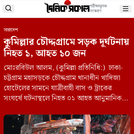
পরীক্ষামূলক


সংস্করণ
সারাদেশ
কুমিল্লার চৌদ্দগ্রামে সড়ক দূর্ঘটনায়
নিহত ১, আহত ১০ জন
মোঃরবিউল আলম, (কুমিল্লা প্রতিনিধি:) ঢাকা-
চট্টগ্রাম মহাসড়কে চৌদ্দগ্রাম থানাধীন খাদিজা
হোটেলের সামনে যাত্রীবাহী বাস ও ট্রাকের
সংঘর্ষে ঘটনাস্থলে নিহত ০১ আহত আনুমানিক
১০ জন। গুরুতর আহত সবাইকে চৌদ্দগ্রাম
উপজেলা স্বাস্থ্য কমপ্লেক্সে পাঠানো হয়েছে।
স্থানীয় সূত্রে জানা যায়, সন্ধ্যা আনুমানিক ০৫:৩০