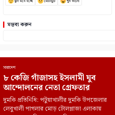
ভুল মনে হচ্ছে
মোটামুটি
খুব ভালো
মন্তব্য করুন
সারাদেশ
৮ কেজি গাঁজাসহ ইসলামী যুব
আন্দোলনের নেতা গ্রেফতার
দুমকি প্রতিনিধি: পটুয়াখালীর দুমকি উপজেলার
লেবুখালী পাগলার মোড় টোলপ্লাজা এলাকায়