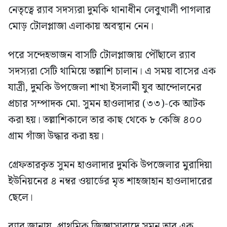
নেতৃত্বে র‍্যাব সদস্যরা দুমকি থানাধীন লেবুখালী পাগলার
মোড় টোলপ্লাজা এলাকায় অবস্থান নেন।
পরে সন্দেহভাজন বাসটি টোলপ্লাজায় পৌঁছালে র‍্যাব
সদস্যরা সেটি থামিয়ে তল্লাশি চালান। এ সময় বাসের এক
যাত্রী, দুমকি উপজেলা শাখা ইসলামী যুব আন্দোলনের
প্রচার সম্পাদক মো. সুমন হাওলাদার (৩৩)-কে আটক
করা হয়। তল্লাশিকালে তার কাছ থেকে ৮ কেজি ৪০০
গ্রাম গাঁজা উদ্ধার করা হয়।
গ্রেফতারকৃত সুমন হাওলাদার দুমকি উপজেলার মুরাদিয়া
ইউনিয়নের ৪ নম্বর ওয়ার্ডের মৃত শাহজাহান হাওলাদারের
ছেলে।
র‍্যাব জানায়, প্রাথমিক জিজ্ঞাসাবাদে সুমন তার এক