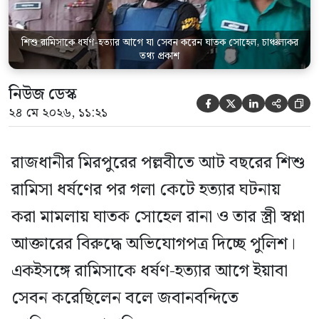
তিনি বলেন, […]
শিশু রামিসাকে ধর্ষণ-হত্যার আগে যা সেবন করেন ঘাতক সোহেল, চাঞ্চল্যকর
তথ্য প্রকাশ
নিউজ ডেস্ক





২৪ মে ২০২৬, ১১:২১
রাজধানীর মিরপুরের পল্লবীতে আট বছরের শিশু
রামিসা ধর্ষণের পর গলা কেটে হত্যার ঘটনায়
করা মামলায় ঘাতক সোহেল রানা ও তার স্ত্রী স্বপ্না
আক্তারের বিরুদ্ধে অভিযোগপত্র দিচ্ছে পুলিশ।
একইসঙ্গে রামিসাকে ধর্ষণ-হত্যার আগে ইয়াবা
সেবন করেছিলেন বলে জবানবন্দিতে