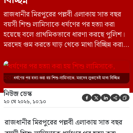
বিচ্ছিন্ন
রাজধানীর মিরপুরের পল্লবী এলাকায় সাত বছর
বয়সী শিশু লামিসাকে ধর্ষণের পর হত্যা করা
হয়েছে বলে প্রাথমিকভাবে ধারণা করছে পুলিশ।
মরদেহ গুম করতে ঘাড় থেকে মাথা বিচ্ছিন্ন করা
হয় এবং শরীরের অন্য অংশও টুকরো করার চেষ্টা
চালানো হয় এই নৃশংস হত্যাকাণ্ডে পাশের ফ্ল্যাটের
ভাড়াটিয়া সোহেল রানা (৩০) ও তার স্ত্রী স্বপ্না
ধর্ষণের পর হত্যা করা হয় শিশু লামিসাকে, মরদেহ লুকাতেই মাথা বিচ্ছিন্ন
আক্তারকে (২৬) মাত্র ৭ ঘণ্টার […]
নিউজ ডেস্ক





২০ মে ২০২৬, ১০:১০
রাজধানীর মিরপুরের পল্লবী এলাকায় সাত বছর