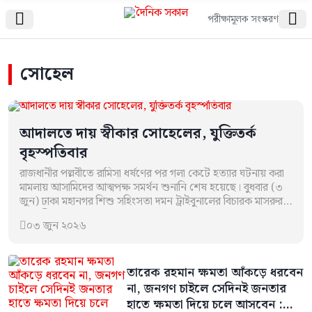


পরীক্ষামূলক সংস্করণ
সোহেল
আদালতে দায় স্বীকার সোহেলের, যুক্তিতর্ক
বৃহস্পতিবার
রাজধানীর পল্লবীতে রামিসা ধর্ষণের পর গলা কেটে হত্যার ঘটনায় করা
মামলায় আসামিদের আত্মপক্ষ সমর্থন শুনানি শেষ হয়েছে। বুধবার (৩
জুন) ঢাকা মহানগর শিশু সহিংসতা দমন ট্রাইবুনালের বিচারক মাসরুর
সালেকীনের আদালতে…
০৩ জুন ২০২৬

তারেক রহমান ক্ষমতা আঁকড়ে ধরবেন
না, জনগণ চাইলে সেদিনই জনতার
হাতে ক্ষমতা দিয়ে চলে আসবেন :