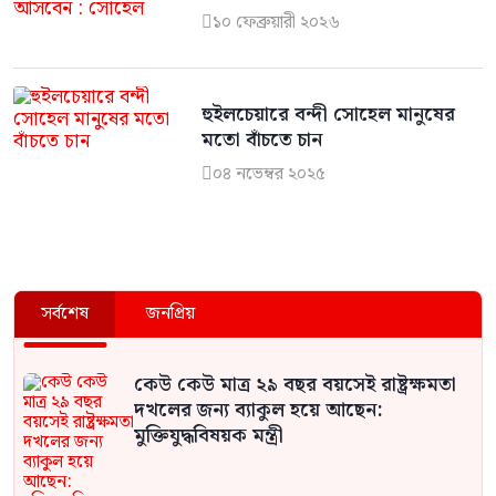
সোহেল
১০ ফেব্রুয়ারী ২০২৬

হুইলচেয়ারে বন্দী সোহেল মানুষের
মতো বাঁচতে চান
০৪ নভেম্বর ২০২৫

সর্বশেষ
জনপ্রিয়
কেউ কেউ মাত্র ২৯ বছর বয়সেই রাষ্ট্রক্ষমতা
দখলের জন্য ব্যাকুল হয়ে আছেন:
মুক্তিযুদ্ধবিষয়ক মন্ত্রী