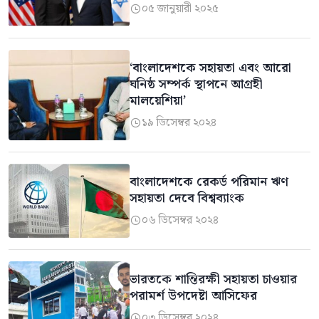
০৫ জানুয়ারী ২০২৫

‘বাংলাদেশকে সহায়তা এবং আরো
ঘনিষ্ঠ সম্পর্ক স্থাপনে আগ্রহী
মালয়েশিয়া’
১৯ ডিসেম্বর ২০২৪

বাংলাদেশকে রেকর্ড পরিমান ঋণ
সহায়তা দেবে বিশ্বব্যাংক
০৬ ডিসেম্বর ২০২৪

ভারতকে শান্তিরক্ষী সহায়তা চাওয়ার
পরামর্শ উপদেষ্টা আসিফের
০৩ ডিসেম্বর ২০২৪
