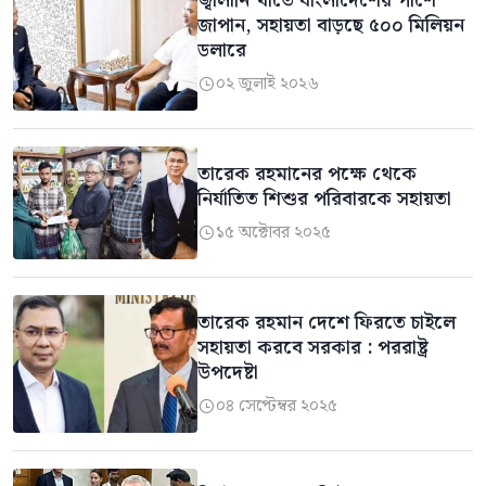
জ্বালানি খাতে বাংলাদেশের পাশে
জাপান, সহায়তা বাড়ছে ৫০০ মিলিয়ন
ডলারে
০২ জুলাই ২০২৬

তারেক রহমানের পক্ষে থেকে
নির্যাতিত শিশুর পরিবারকে সহায়তা
১৫ অক্টোবর ২০২৫

তারেক রহমান দেশে ফিরতে চাইলে
সহায়তা করবে সরকার : পররাষ্ট্র
উপদেষ্টা
০৪ সেপ্টেম্বর ২০২৫
