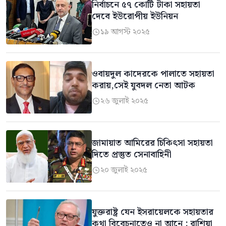
নির্বাচনে ৫৭ কোটি টাকা সহায়তা
দেবে ইউরোপীয় ইউনিয়ন
১৯ আগস্ট ২০২৫

ওবায়দুল কাদেরকে পালাতে সহায়তা
করায়,সেই যুবদল নেতা আটক
২৬ জুলাই ২০২৫

জামায়াত আমিরের চিকিৎসা সহায়তা
দিতে প্রস্তুত সেনাবাহিনী
২০ জুলাই ২০২৫

যুক্তরাষ্ট্র যেন ইসরায়েলকে সহায়তার
কথা বিবেচনাতেও না আনে : রাশিয়া