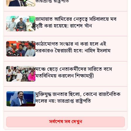
ভারপ্রাপ্ত রাষ্ট্রপতি
জামায়াত আমিরের নেতৃত্বে সচিবালয়ে মব
সৃষ্টি করা হয়েছে: রাশেদ খাঁন
কাঠামোগত সংস্কার না করা হলে এই
সরকারও স্বৈরাচারী হবে: নাহিদ ইসলাম
মঞ্চে ছেড়ে নেতাকর্মীদের সারিতে বসে
মতবিনিময় করলেন শিক্ষামন্ত্রী
মুক্তিযুদ্ধ জনতার ছিলো, কোনো রাজনৈতিক
দলের নয়: ভারপ্রাপ্ত রাষ্ট্রপতি
ফাঁসির দণ্ডপ্রাপ্ত শেখ হাসিনাকে ইন্টারপোলের
সর্বশেষ সব দেখুন
মাধ্যমে রেড নোটিশ জারি করে ফিরিয়ে