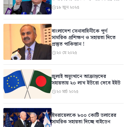
১৮ জুন ২০২৫

বাংলাদেশ সেনাবাহিনীকে পূর্ণ
সামরিক প্রশিক্ষণ ও সহায়তা দিতে
প্রস্তুত পাকিস্তান !
২০ মে ২০২৫

জুলাই অভ্যুত্থানে আক্রান্তদের
সহায়তায় ২০ লাখ ইউরো দেবে ইইউ
২০ মার্চ ২০২৫

ইসরায়েলকে ৮০০ কোটি ডলারের
সামরিক সহায়তা দিচ্ছে বাইডেন