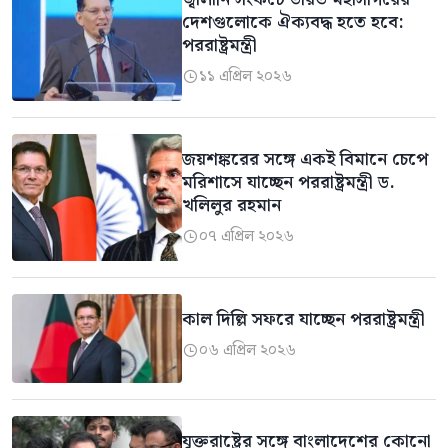
জ্বালানি সংকটে ভারত মহাসাগরের
দেশগুলোকে ঐক্যবদ্ধ হতে হবে:
পররাষ্ট্রমন্ত্রী
১১ এপ্রিল ২০২৬

জয়শঙ্করের সঙ্গে একই বিমানে চেপে
মরিশাসে যাচ্ছেন পররাষ্ট্রমন্ত্রী ড.
খলিলুর রহমান
০৭ এপ্রিল ২০২৬

কাল দিল্লি সফরে যাচ্ছেন পররাষ্ট্রমন্ত্রী
০৬ এপ্রিল ২০২৬

যুক্তরাষ্ট্রের সঙ্গে বাংলাদেশের কোনো