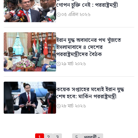
গোপন চুক্তি নেই : পররাষ্ট্রমন্ত্রী
০৫ এপ্রিল ২০২৬

ইরান যুদ্ধ অবসানের পথ খুঁজতে
ইসলামাবাদে ৪ দেশের
পররাষ্ট্রমন্ত্রীদের বৈঠক
২৯ মার্চ ২০২৬

কয়েক সপ্তাহের মধ্যেই ইরান যুদ্ধ
শেষ হবে: মার্কিন পররাষ্ট্রমন্ত্রী
২৮ মার্চ ২০২৬

পেজিনেশন
1
2
3
…
5
পরবর্তী »