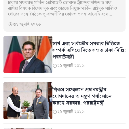
ঢাকায় সফররত মার্কিন প্রেসিডেন্ট ডোনাল্ড ট্রাম্পের দক্ষিণ ও মধ্য
এশিয়া বিষয়ক বিশেষ দূত এবং ভারতে নিযুক্ত মার্কিন রাষ্ট্রদূত সার্জিও
গোরের সঙ্গে বৈঠকে ভূ-রাজনীতির কোনও প্রসঙ্গ আসেনি বলে
জানিয়েছেন পররাষ্ট্রমন্ত্রী ড.…
৩১ জুলাই ২০২৬

স্বার্থ এবং সার্বভৌম সমতার ভিত্তিতে
সম্পর্ক এগিয়ে নিতে সম্মত ঢাকা-দিল্লি:
পররাষ্ট্রমন্ত্রী
২৯ জুলাই ২০২৬

ব্রিকস সম্মেলনে প্রধানমন্ত্রীর
যোগদানের আমন্ত্রণ পর্যালোচনা
করছে সরকার: পররাষ্ট্রমন্ত্রী
২৯ জুলাই ২০২৬
