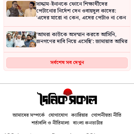
সাদ্দাম-ইনানকে ফোনে শিক্ষার্থীদের
পেটানোর নির্দেশ দেন ওবায়দুল কাদের:
‘এদের মারো না কেন, এদের পেটাও না কেন
‘আমরা কাউকে অসম্মান করতে আসিনি,
জনগণের দাবি নিয়ে এসেছি’: জামায়াত আমির
হাড়ি-পাতিল ও গ্যাসের চুলা নিয়ে ১১ দলের
সর্বশেষ সব দেখুন
অবস্থান কর্মসূচিতে নারীরা
সাম্রাজ্যবাদ ও আধিপত্যবাদবিরোধী বৈষম্যহীন
দেশ বিনির্মাণের আহ্বান ভারপ্রাপ্ত স্পিকারের
আহত শিবির নেতাদের দেখতে হাসপাতালে
আমাদের সম্পর্কে
যোগাযোগ
ক্যারিয়ার
গোপনীয়তা নীতি
জামায়াত আমির
শর্তাবলি ও নীতিমালা
বাংলা কনভার্টার