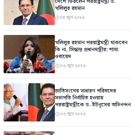
দেশে ফিরলেন পররাষ্ট্রমন্ত্রী ড.
খলিলুর রহমান
০৪ জুন ২০২৬

খলিলুর রহমান পররাষ্ট্রমন্ত্রী থাকবেন
কি না, সিদ্ধান্ত প্রধানমন্ত্রীর: শামা
ওবায়েদ
০৩ জুন ২০২৬

জাতিসংঘের সাধারণ পরিষদের
সভাপতি নির্বাচিত হওয়ায়
পররাষ্ট্রমন্ত্রীকে ড. ইউনূসের অভিনন্দন
০৩ জুন ২০২৬
