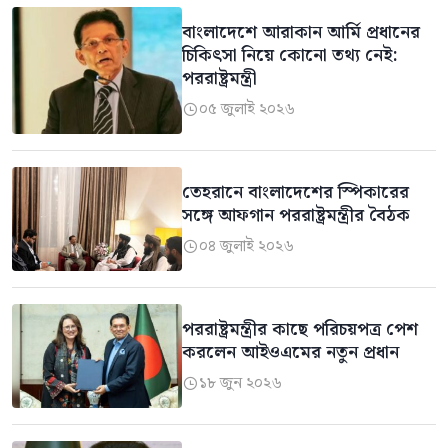
বাংলাদেশে আরাকান আর্মি প্রধানের
চিকিৎসা নিয়ে কোনো তথ্য নেই:
পররাষ্ট্রমন্ত্রী
০৫ জুলাই ২০২৬

তেহরানে বাংলাদেশের স্পিকারের
সঙ্গে আফগান পররাষ্ট্রমন্ত্রীর বৈঠক
০৪ জুলাই ২০২৬

পররাষ্ট্রমন্ত্রীর কাছে পরিচয়পত্র পেশ
করলেন আইওএমের নতুন প্রধান
১৮ জুন ২০২৬
