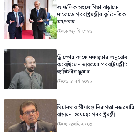
আঞ্চলিক সহযোগিতা বাড়াতে
মালেতে পররাষ্ট্রমন্ত্রীর কূটনৈতিক
তৎপরতা
২৬ জুলাই ২০২৬

‘ট্রাম্পের কাছে মধ্যস্থতার অনুরোধ
করেছিলেন ভারতের পররাষ্ট্রমন্ত্রী’:
ব্যারিস্টার ফুয়াদ
০৬ জুলাই ২০২৬

মিয়ানমার সীমান্তে নিরাপত্তা নজরদারি
বাড়ানো হয়েছে: পররাষ্ট্রমন্ত্রী
০৫ জুলাই ২০২৬
