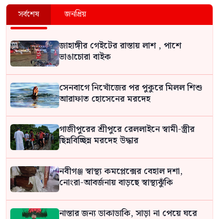
সর্বশেষ
জনপ্রিয়
জাহাঙ্গীর গেইটের রাস্তায় লাশ , পাশে
ভাঙাচোরা বাইক
সেনবাগে নিখোঁজের পর পুকুরে মিলল শিশু
আরাফাত হোসেনের মরদেহ
গাজীপুরের শ্রীপুরে রেললাইনে স্বামী-স্ত্রীর
ছিন্নবিচ্ছিন্ন মরদেহ উদ্ধার
নবীগঞ্জ স্বাস্থ্য কমপ্লেক্সের বেহাল দশা,
নোংরা-আবর্জনায় বাড়ছে স্বাস্থ্যঝুঁকি
নাস্তার জন্য ডাকাডাকি, সাড়া না পেয়ে ঘরে