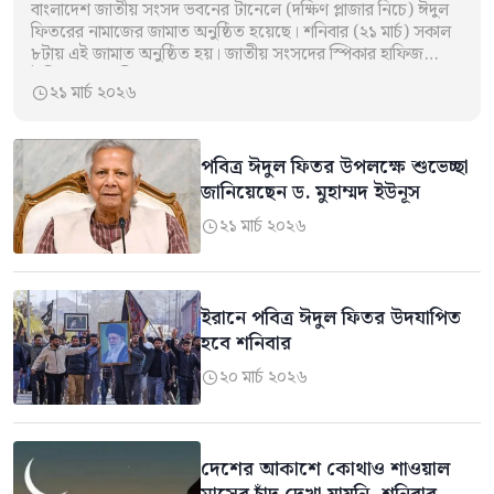
বাংলাদেশ জাতীয় সংসদ ভবনের টানেলে (দক্ষিণ প্লাজার নিচে) ঈদুল
ফিতরের নামাজের জামাত অনুষ্ঠিত হয়েছে। শনিবার (২১ মার্চ) সকাল
৮টায় এই জামাত অনুষ্ঠিত হয়। জাতীয় সংসদের স্পিকার হাফিজ
উদ্দিন আহমদ বীর…
২১ মার্চ ২০২৬

পবিত্র ঈদুল ফিতর উপলক্ষে শুভেচ্ছা
জানিয়েছেন ড. মুহাম্মদ ইউনূস
২১ মার্চ ২০২৬

ইরানে পবিত্র ঈদুল ফিতর উদযাপিত
হবে শনিবার
২০ মার্চ ২০২৬

দেশের আকাশে কোথাও শাওয়াল