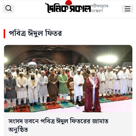
পরীক্ষামূলক


সংস্করণ
পবিত্র ঈদুল ফিতর
সংসদ ভবনে পবিত্র ঈদুল ফিতরের জামাত
অনুষ্ঠিত