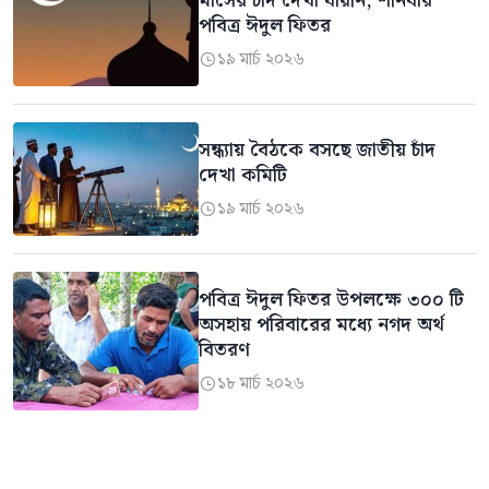
মাসের চাঁদ দেখা যায়নি, শনিবার
পবিত্র ঈদুল ফিতর
১৯ মার্চ ২০২৬

সন্ধ্যায় বৈঠকে বসছে জাতীয় চাঁদ
দেখা কমিটি
১৯ মার্চ ২০২৬

পবিত্র ঈদুল ফিতর উপলক্ষে ৩০০ টি
অসহায় পরিবারের মধ্যে নগদ অর্থ
বিতরণ
১৮ মার্চ ২০২৬
