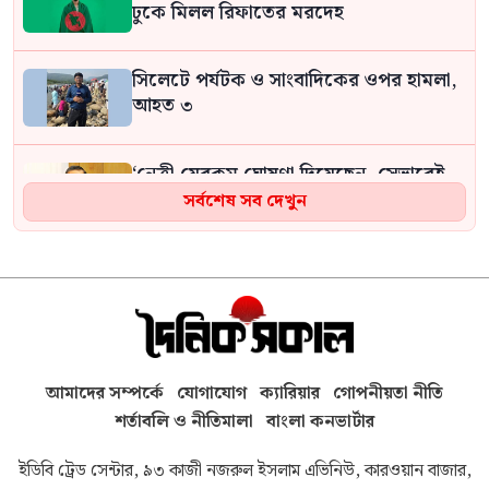
ঢুকে মিলল রিফাতের মরদেহ
সিলেটে পর্যটক ও সাংবাদিকের ওপর হামলা,
আহত ৩
‘নেত্রী যেরকম ঘোষণা দিয়েছেন, সেভাবেই
আমরাও দেশে ফিরে গিয়ে বিচারের মুখোমুখি
সর্বশেষ সব দেখুন
হতে প্রস্তুত: আসাদুজ্জামান খান কামাল
দায়িত্ব গ্রহণের পর আগামীকাল প্রথমবারের
মতো চট্টগ্রাম সফরে যাচ্ছেন প্রধানমন্ত্রী
তারেক রহমান
আমাদের সম্পর্কে
যোগাযোগ
ক্যারিয়ার
গোপনীয়তা নীতি
ইরানের জাতীয় ঐক্য ও প্রতিরোধ ক্ষমতার
কারণে যুক্তরাষ্ট্রের কোনো পরিকল্পনা
শর্তাবলি ও নীতিমালা
বাংলা কনভার্টার
বাস্তবায়ন হয়নি: পেজেশকিয়ান
ইডিবি ট্রেড সেন্টার, ৯৩ কাজী নজরুল ইসলাম এভিনিউ, কারওয়ান বাজার,