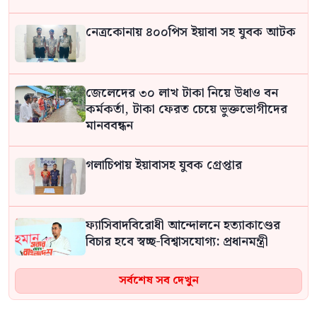
নেত্রকোনায় ৪০০পিস ইয়াবা সহ যুবক আটক
জেলেদের ৩০ লাখ টাকা নিয়ে উধাও বন
কর্মকর্তা, টাকা ফেরত চেয়ে ভুক্তভোগীদের
মানববন্ধন
গলাচিপায় ইয়াবাসহ যুবক গ্রেপ্তার
ফ্যাসিবাদবিরোধী আন্দোলনে হত্যাকাণ্ডের
বিচার হবে স্বচ্ছ-বিশ্বাসযোগ্য: প্রধানমন্ত্রী
সর্বশেষ সব দেখুন
জুলাই গণঅভ্যুত্থান দিবস উপলক্ষে মধুপুরে
জামায়াতে ইসলামীর বিশাল বিক্ষোভ মিছিল ও