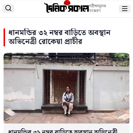
পরীক্ষামূলক


সংস্করণ
ধানমন্ডির ৩২ নম্বর বাড়িতে অবস্থান
অভিনেত্রী রোকেয়া প্রাচীর
ধানমন্ডির ৩২ নম্বর বাড়িতে অবস্থান অভিনেত্রী