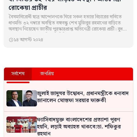
রোকেয়া প্রাচীর
বৈষম্যবিরোধী ছাত্র আন্দোলনকে ঘিরে সকল হত্যার বিচারের দাবিতে
ধানমন্ডি ৩২ নম্বরে অবস্থিত বঙ্গবন্ধু শেখ মুজিবুর রহমানের বাড়িতে
অবস্থান নিয়েছেন জাতীয় পুরস্কারপ্রাপ্ত অভিনেত্রী রোকেয়া প্রাচী। বুধবার
এক ফেসবুক পোস্টে বিষয়টি নিশ্চিত…
১৪ আগস্ট ২০২৪

সর্বশেষ
জনপ্রিয়
জুলাই জাদুঘর উদ্বোধন, প্রধানমন্ত্রীকে ধন্যবাদ
জানালেন মোস্তফা সরয়ার ফারুকী
ফ্যাসিবাদমুক্ত বাংলাদেশের প্রত্যাশা পূরণ
হয়নি, লড়াই অব্যাহত থাকবে:ডা. শফিকুর
রহমান