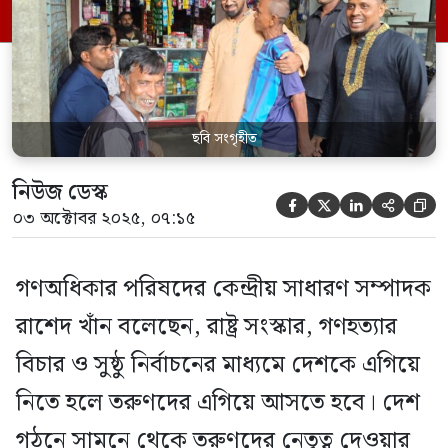
গণসংযোগ কালে তিনি এসব কথা বলেন। রাশেদ
খাঁন বলেন, জুলাই গণ-অভ্যুত্থানের মধ্যদিয়ে
নতুন […]
ছবি সংগৃহীত
নিউজ ডেস্ক





০৩ অক্টোবর ২০২৫, ০৭:১৫
গণঅধিকার পরিষদের কেন্দ্রীয় সাধারণ সম্পাদক
রাশেদ খাঁন বলেছেন, রাষ্ট্র সংস্কার, গণহত্যার
বিচার ও সুষ্ঠু নির্বাচনের মাধ্যমে দেশকে এগিয়ে
নিতে হলে তরুণদের এগিয়ে আসতে হবে। দেশ
গঠনে সামনে থেকে তরুণদের নেতৃত্ব দেওয়ার