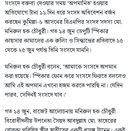
সংসদে বক্তব্য দেওয়ার সময় ‘অপমানিত’ হওয়ার
অভিযোগে টানা ১১ দিন ধরে সংসদ অধিবেশন বর্জন
করছেন কুমিল্লা-৬ আসনের বিএনপির সংসদ সদস্য মো.
মনিরুল হক চৌধুরী। গত ১৪ জুন ডেপুটি স্পিকার
কায়সার কামালের এক রুলিং ও সিদ্ধান্তের প্রতিবাদে ১৫
থেকে ২৫ জুন পর্যন্ত তিনি সংসদে যাননি।
মনিরুল হক চৌধুরী বলেন, ‘আমাকে সংসদে অপমান
করা হয়েছে। স্পিকার ফোন করে সংসদে ফিরতে বললেও
আমি এই অপমান এখনো হজম করতে পারছি না। যেদিন
পারব, সেদিনই সংসদে যাব।’
গত ১৪ জুন, বাজেট আলোচনায় মনিরুল হক চৌধুরী
বিরোধীদলীয় উপনেতা সৈয়দ আবদুল্লাহ মো. তাহেরের
বোরকা পরিহিত স্ত্রীর অতীতের একটি প্রসঙ্গ টানেন। একই