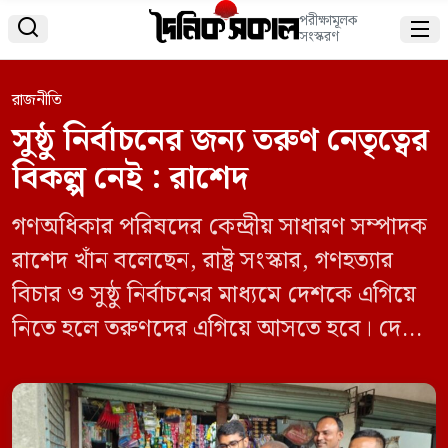
পরীক্ষামূলক


সংস্করণ
রাজনীতি
সুষ্ঠু নির্বাচনের জন্য তরুণ নেতৃত্বের
বিকল্প নেই : রাশেদ
গণঅধিকার পরিষদের কেন্দ্রীয় সাধারণ সম্পাদক
রাশেদ খাঁন বলেছেন, রাষ্ট্র সংস্কার, গণহত্যার
বিচার ও সুষ্ঠু নির্বাচনের মাধ্যমে দেশকে এগিয়ে
নিতে হলে তরুণদের এগিয়ে আসতে হবে। দেশ
গঠনে সামনে থেকে তরুণদের নেতৃত্ব দেওয়ার
বিকল্প নেই। বৃহস্পতিবার (২ অক্টোবর) সন্ধ্যায়
ঝিনাইদহ সদর উপজেলার বিভিন্ন এলাকায়