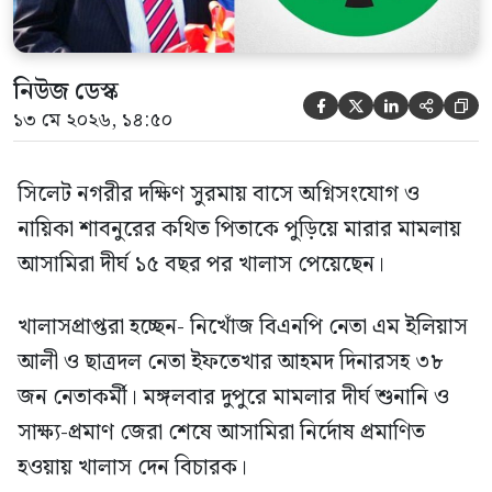
নিউজ ডেস্ক





১৩ মে ২০২৬, ১৪:৫০
সিলেট নগরীর দক্ষিণ সুরমায় বাসে অগ্নিসংযোগ ও
নায়িকা শাবনুরের কথিত পিতাকে পুড়িয়ে মারার মামলায়
আসামিরা দীর্ঘ ১৫ বছর পর খালাস পেয়েছেন।
খালাসপ্রাপ্তরা হচ্ছেন- নিখোঁজ বিএনপি নেতা এম ইলিয়াস
আলী ও ছাত্রদল নেতা ইফতেখার আহমদ দিনারসহ ৩৮
জন নেতাকর্মী। মঙ্গলবার দুপুরে মামলার দীর্ঘ শুনানি ও
সাক্ষ্য-প্রমাণ জেরা শেষে আসামিরা নির্দোষ প্রমাণিত
হওয়ায় খালাস দেন বিচারক।