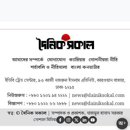
আমাদের সম্পর্কে
যোগাযোগ
ক্যারিয়ার
গোপনীয়তা নীতি
শর্তাবলি ও নীতিমালা
বাংলা কনভার্টার
ইডিবি ট্রেড সেন্টার, ৯৩ কাজী নজরুল ইসলাম এভিনিউ, কারওয়ান বাজার,
ঢাকা-১২১৫
নিউজরুম :
+৮৮০ ১৬০১ ৯৪ ২২২২
|
news@dainiksokal.com
বিজ্ঞাপণ :
+৮৮০ ১৬২২ ৬৬ ২৮৮৮
|
news@dainiksokal.com
স্বত্ব: ©
দৈনিক সকাল
|
সম্পাদক ও প্রকাশক, নাজমুল হাসান সরকার
সোশ্যাল মিডিয়া





অ+