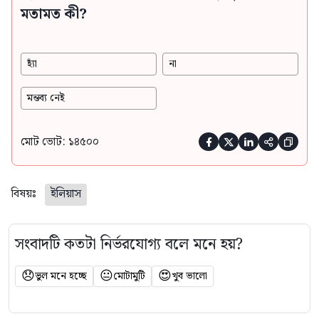
মতামত কী?
হ্যাঁ
না
মন্তব্য নেই
মোট ভোট: ১৪৫০০





বিষয়ঃ
ইলিয়াস
সংবাদটি কতটা নির্ভরযোগ্য বলে মনে হয়?
😞
😐
😍
ভুল মনে হচ্ছে
মোটামুটি
খুব ভালো