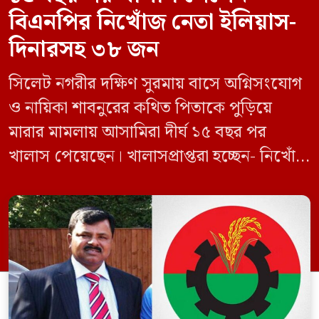
বিএনপির নিখোঁজ নেতা ইলিয়াস-
দিনারসহ ৩৮ জন
সিলেট নগরীর দক্ষিণ সুরমায় বাসে অগ্নিসংযোগ
ও নায়িকা শাবনুরের কথিত পিতাকে পুড়িয়ে
মারার মামলায় আসামিরা দীর্ঘ ১৫ বছর পর
খালাস পেয়েছেন। খালাসপ্রাপ্তরা হচ্ছেন- নিখোঁজ
বিএনপি নেতা এম ইলিয়াস আলী ও ছাত্রদল নেতা
ইফতেখার আহমদ দিনারসহ ৩৮ জন নেতাকর্মী।
মঙ্গলবার দুপুরে মামলার দীর্ঘ শুনানি ও সাক্ষ্য-
প্রমাণ জেরা শেষে আসামিরা নির্দোষ প্রমাণিত
হওয়ায় খালাস দেন বিচারক। মানবপাচার […]