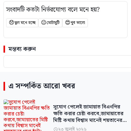
সংবাদটি কতটা নির্ভরযোগ্য বলে মনে হয়?
😞
😐
😍
ভুল মনে হচ্ছে
মোটামুটি
খুব ভালো
মন্তব্য করুন
এ সম্পর্কিত আরো খবর
সুযোগ পেলেই জামায়াত বিএনপির
ক্ষতি করার চেষ্টা করবে,জামায়াতের
মিষ্টি কথায় বিশ্বাস মানেই শয়তানের
পথে হাঁটা: রাশেদ
২৩ জুলাই ২০২৬
