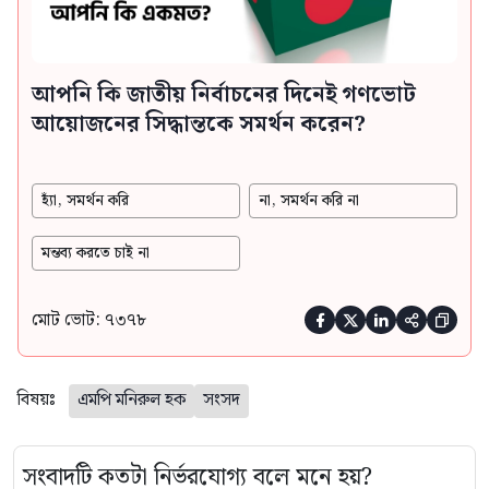
আপনি কি জাতীয় নির্বাচনের দিনেই গণভোট
আয়োজনের সিদ্ধান্তকে সমর্থন করেন?
হ্যাঁ, সমর্থন করি
না, সমর্থন করি না
মন্তব্য করতে চাই না
মোট ভোট: ৭৩৭৮





বিষয়ঃ
এমপি মনিরুল হক
সংসদ
সংবাদটি কতটা নির্ভরযোগ্য বলে মনে হয়?