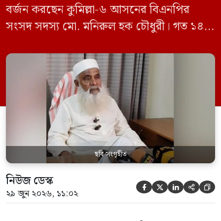
বর্জন করছেন কুমিল্লা-৬ আসনের বিএনপির
সংসদ সদস্য মো. মনিরুল হক চৌধুরী। গত ১৪
জুন ডেপুটি স্পিকার কায়সার কামালের এক
রুলিং ও সিদ্ধান্তের প্রতিবাদে ১৫ থেকে ২৫ জুন
পর্যন্ত তিনি সংসদে যাননি। মনিরুল হক চৌধুরী
বলেন, ‘আমাকে সংসদে অপমান করা হয়েছে।
স্পিকার ফোন […]
ছবি সংগৃহীত
নিউজ ডেস্ক





২৯ জুন ২০২৬, ১১:০২