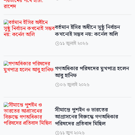
বর্তমান ইসির অধীনে সুষ্ঠু নির্বাচন
কখনোই সম্ভব নয়: কর্নেল অলি
১১ জুলাই ২০২৬

গণঅধিকার পরিষদের মুখপাত্র হলেন
আবু হানিফ
০৬ জুলাই ২০২৬

সীমান্তে পুশইন ও ভারতের
আগ্রাসনের বিরুদ্ধে গণঅধিকার
পরিষদের প্রতিবাদ মিছিল
১১ জুন ২০২৬
