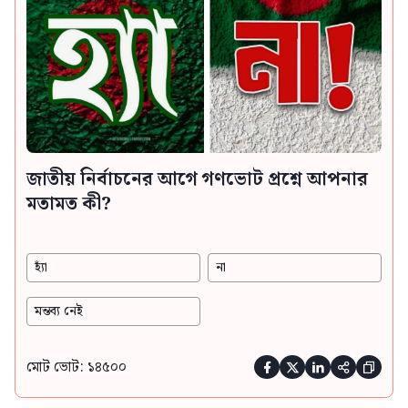
জাতীয় নির্বাচনের আগে গণভোট প্রশ্নে আপনার
মতামত কী?
হ্যাঁ
না
মন্তব্য নেই
মোট ভোট: ১৪৫০০




